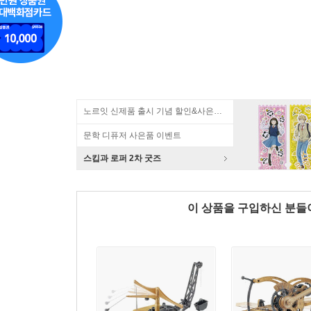
노르잇 신제품 출시 기념 할인&사은품 증정!
문학 디퓨저 사은품 이벤트
스킵과 로퍼 2차 굿즈
이 상품을 구입하신 분