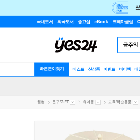
국내도서
외국도서
중고샵
eBook
크레마클럽
C
빠른분야찾기
베스트
신상품
이벤트
바이백
매
웰컴
문구/GIFT
유아동
교육/학습용품