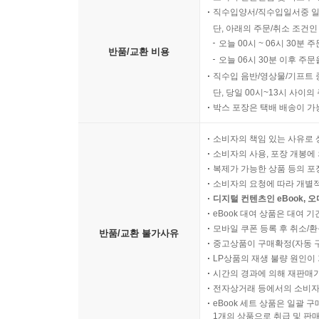
직수입양서/직수입일서중 일
단, 아래의 주문/취소 조건인
오늘 00시 ~ 06시 30분 
반품/교환 비용
오늘 06시 30분 이후 주문
직수입 음반/영상물/기프트 
단, 당일 00시~13시 사이
박스 포장은 택배 배송이 가
소비자의 책임 있는 사유로 
소비자의 사용, 포장 개봉에 
복제가 가능한 상품 등의 포장을 
소비자의 요청에 따라 개별
디지털 컨텐츠인 eBook, 
eBook 대여 상품은 대여 기
모바일 쿠폰 등록 후 취소/환
반품/교환 불가사유
중고상품이 구매확정(자동 
LP상품의 재생 불량 원인이 기
시간의 경과에 의해 재판매가
전자상거래 등에서의 소비자
eBook 세트 상품은 일괄 
1개의 상품으로 취급 및 판매