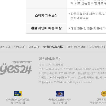
우, 세트 상품 전부 및 세트
상품의 불량에 의한 반품, 교
소비자 피해보상
준하여 처리됨
환불 지연에 따른 배상
대금 환불 및 환불 지연에 
회사소개
인재채용
이용약관
개인정보처리방침
청소년보호정책
도서홍보안내
대표 : 김석환, 최세라
주소 : 서울시 영등포구 은행로 11, 5층~6층(여의도동,일신
사업자등록번호 : 229-81-37000 통신판매업신고 : 제 200
이메일 : yes24help@yes24.com 호스팅 서비스사업자 :
Copyright ⓒ YES24 Corp. All Rights Reserved.