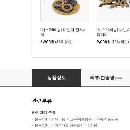
[예스24배송] 다빈치 진자시
[예스24배송] 다빈
계
타이머
6,900
원
(31% 할인)
9,000
원
(10% 할인)
[예스24배송] 다빈치 헬리콥터
상품정보
리뷰/한줄평
(0/0)
관련분류
카테고리 분류
문구/GIFT
유아동
교육/학습용품
과학/작동완구
문구/GIFT
가격대별 상품보기
5천원~