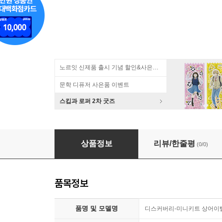
노르잇 신제품 출시 기념 할인&사은품 증정!
문학 디퓨저 사은품 이벤트
스킵과 로퍼 2차 굿즈
디스커버리-미니키트 상어이빨캐기
상품정보
리뷰/한줄평
(0/0)
품목정보
품명 및 모델명
디스커버리-미니키트 상어이