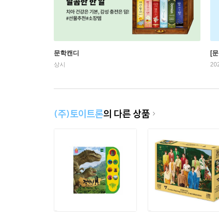
문학캔디
[문
상시
20
(주)토이트론
의 다른 상품