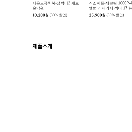
사운드퓨처북-점박이2 새로
직소퍼즐-세븐틴 1000P-
운낙원
앨범 리패키지 섹터 17 
기닝
10,200
원
(30% 할인)
25,900
원
(30% 할인)
제품소개