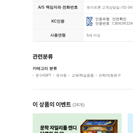
A/S 책임자와 전화번호
토이트론 고객상담실 / 02-347
인증유형 : 안전확인
KC인증
인증번호 :
CB063R329
사용연령
6세 이상
관련분류
카테고리 분류
문구/GIFT
유아동
교육/학습용품
과학/작동완구
이 상품의 이벤트
(24개)