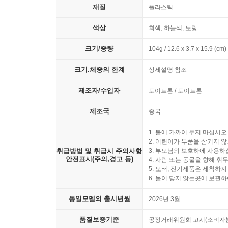
재질
플라스틱
색상
회색, 하늘색, 노랑
크기/중량
104g / 12.6 x 3.7 x 15.9 (cm)
크기.체중의 한계
상세설명 참조
제조자/수입자
토이트론 / 토이트론
제조국
중국
1. 불에 가까이 두지 마십시오
2. 어린이가 부품을 삼키지 
취급방법 및 취급시 주의사항
3. 부모님의 보호하에 사용하
안전표시(주의,경고 등)
4. 사람 또는 동물을 향해 
5. 모터, 전기제품은 세척하지
6. 물이 닿지 않는곳에 보관하
동일모델의 출시년월
2026년 3월
품질보증기준
공정거래위원회 고시(소비자분