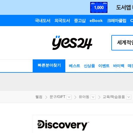
국내도서
외국도서
중고샵
eBook
크레마클럽
C
빠른분야찾기
베스트
신상품
이벤트
바이백
매
웰컴
문구/GIFT
유아동
교육/학습용품