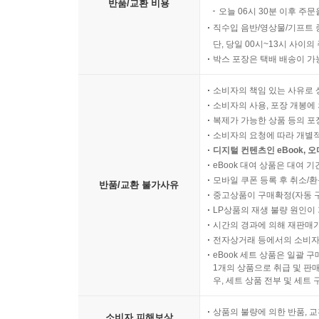
반품/교환 비용
오늘 06시 30분 이후 주문
직수입 음반/영상물/기프트 
단, 당일 00시~13시 사이
박스 포장은 택배 배송이 가
소비자의 책임 있는 사유로 
소비자의 사용, 포장 개봉에 
복제가 가능한 상품 등의 포장을 
소비자의 요청에 따라 개별
디지털 컨텐츠인 eBook, 
eBook 대여 상품은 대여 기
모바일 쿠폰 등록 후 취소/환
반품/교환 불가사유
중고상품이 구매확정(자동 
LP상품의 재생 불량 원인이 기
시간의 경과에 의해 재판매가
전자상거래 등에서의 소비자
eBook 세트 상품은 일괄 
1개의 상품으로 취급 및 판매
우, 세트 상품 전부 및 세트
상품의 불량에 의한 반품, 교
소비자 피해보상