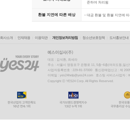
준하여 처리됨
환불 지연에 따른 배상
대금 환불 및 환불 지연에 
회사소개
인재채용
이용약관
개인정보처리방침
청소년보호정책
도서홍보안내
대표 : 김석환, 최세라
주소 : 서울시 영등포구 은행로 11, 5층~6층(여의도동,일신
사업자등록번호 : 229-81-37000 통신판매업신고 : 제 200
이메일 : yes24help@yes24.com 호스팅 서비스사업자 :
Copyright ⓒ YES24 Corp. All Rights Reserved.