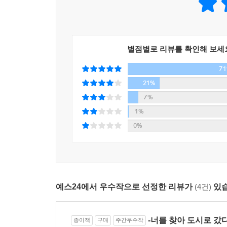
도서관이 하나 있는데, 그곳 서가에는 책이 아닌 
것이 도시의 중요한 임무 중 하나다. 도시의 출
들어가려면 특별한 조건이 있다. 바로 자신의 ‘그림자
읽는 이’가 되어 생활한다. 애타게 그리던 소녀와도
별점별로 리뷰를 확인해 보세
7
나는 그림자를 버렸다. (…) 문지기는 말했다. “막
21%
대답을 얼버무렸다. 자신의 그림자를 잃고 말았다는
7%
문지기는 말을 이었다. “지금껏 그림자가 자신한테 
1%
66p)
0%
너는 커다란 흰색 헝겊으로 오래된 꿈에 하얗게 쌓인
표면에 양손을 얹는다. 손바닥으로 그것을 감싼다. 
양 손바닥에 편안하고 자연스러운 온기가 전해진다.
걸맞은 열의를 담아서. 그들에게는 해야 할 이야기가
예스24에서 우수작으로 선정한 리뷰가
(4건)
있습
(본문 48p)
나와 세계, 진실과 허구, 비밀과 공유, 분리와 결속
-너를 찾아 도시로 갔
종이책
구매
주간우수작