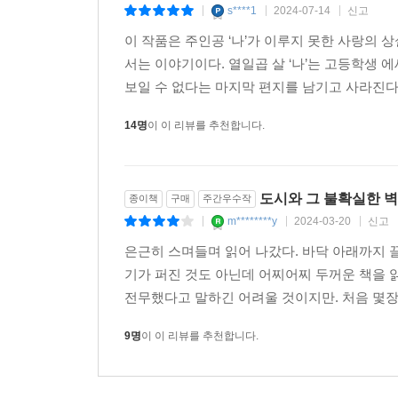
수많은 경계를 직면하며, 그럼에도 계속 이어져야 
s****1
2024-07-14
신고
|
|
|
이 작품은 주인공 ‘나’가 이루지 못한 사랑의 
세월이 흘러 ‘나’는 어느덧 중년이 된다. 오래 
서는 이야기이다. 열일곱 살 ‘나’는 고등학생
그곳에서 전임 관장 ‘고야스’, 사서 ‘소에다’, 노
보일 수 없다는 마지막 편지를 남기고 사라진다.
교류하며 평온한 나날을 보낸다.
14명
이 이 리뷰를 추천합니다.
어느 날, ‘고야스’의 미스터리한 비밀이 밝혀지고
‘산간 지방의 한적한 도서관’과 ‘벽으로 둘러싸인
감지한다. 단 하나의 분명한 진실과 현상을 갈구하
도시와 그 불확실한 벽
종이책
구매
주간우수작
선택을 하게 될까?
m********y
2024-03-20
신고
|
|
|
은근히 스며들며 읽어 나갔다. 바닥 아래까지 
무엇이 현실이고, 무엇이 현실이 아닌가? 아니, 애
기가 퍼진 것도 아닌데 어찌어찌 두꺼운 책을 
모른다, 라고 나는 생각한다. 아니, 틀림없이 존재
전무했다고 말하긴 어려울 것이지만. 처음 몇장
형상을 바꿔나간다. 마치 살아 있는 생명체처럼. (본문
9명
이 이 리뷰를 추천합니다.
역병과 전쟁의 시대에 소설이란 무엇인가
작가 무라카미 하루키에게 뜻깊은 ‘완성’이자 새로운