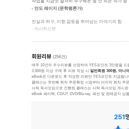
--- p.667
작업을 지금껏 철저히 추구해온 몇 안 되는 작가 중
- 안도 레이지 (문학평론가)
“내가 쓴 소설 가운데 책이 되어 나오지 않은 것
진실과 허구, 이항 갈등을 뛰어넘는 이야기의 힘.
않았다. (…) 그사이 나는 서른한 살에서 일흔한 살
- 아사히신문
(혹은 완성할 수 있어서) 솔직히 마음이 무척 편
그것은 역시 나에게(나라는 작가에게, 나라는 인간
이야기의 진행을 지탱하는 숙련된 표현력이 시공을
돌아가보고, 그 사실을 새삼 통감했다.” _무라카미
- 요미우리신문
회원리뷰
(256건)
마음속에 비밀을 품지 않은 사람은 없다.
인간이 존재하며 맞닥뜨리는 벽에 대해 생각하게 만
매주 10건의 우수리뷰를 선정하여 YES포인트 3만원을 드
“진짜 내가 사는 곳은 높은 벽에 둘러싸인 그 도시 
- 도쿄신문
3,000원 이상 구매 후 리뷰 작성 시
일반회원 300원, 마니아
eBook은 다운로드 후 작성한 리뷰만 YES포인트 지급됩니
열일곱 살 남고생인 ‘나’, 열여섯 살 여고생인 ‘너
클래스는 첫번째 회차 주문확정 시점부터 마지막 회차 주문
마음의 벽을 뚫고 나오는 용기에 대한 이야기.
사락 독서모임으로 진행된 클래스는 사락 독서모임 게시판
없는 말을 한다. “진짜 내가 사는 곳은 높은 벽에 
- 니혼게이자이신문
eBook 페이백, CD/LP, DVD/Blu-ray, 패션 및 판매금
‘나’는 어리둥절하지만 이내 소녀가 들려주는 도시
사라진다. 우연한 사고인지, 무언가의 암시일지 종
향한다.
251
소녀가 말한 도시는 견고하고 높은 돌벽으로 둘러싸