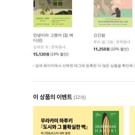
안녕이라 그랬어 (집 에
긴긴밤
디션)
루리 글,그림
문학동네
|
김애란 저
문학동네
|
11,250
원
(10% 할인)
15,120
원
(10% 할인)
검색 페이지에서 선택된 태그에 등록된 더 많은 상품을 확인해 
이 상품의 이벤트
(12개)