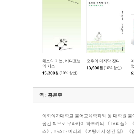
채소의 기분, 바다표범
오후의 마지막 잔디
의 키스
멋
13,500
원
(10% 할인)
멋
15,300
원
(10% 할인)
6
역 :
홍은주
이화여자대학교 불어교육학과와 동 대학원 불어
옮긴 책으로 무라카미 하루키의 《TV피플》 
스》, 마스다 미리의 《여탕에서 생긴 일》 《