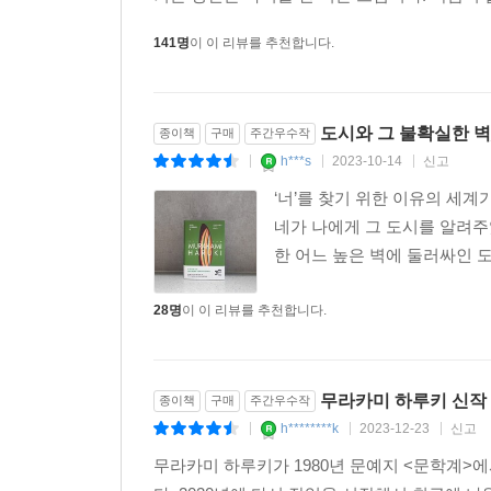
하루키를 기대하게 하는 또다른 시작을 의미한다.
이번 장편은 그의 신작을 기다려온 팬들에게 ‘
141명
이 이 리뷰를 추천합니다.
독자들에게는 ‘하루키 세계로 들어가는 완벽한 입문
도시와 그 불확실한 벽
종이책
구매
주간우수작
h***s
2023-10-14
신고
|
|
|
‘너’를 찾기 위한 이유의 세계
네가 나에게 그 도시를 알려주었
한 어느 높은 벽에 둘러싸인 
28명
이 이 리뷰를 추천합니다.
무라카미 하루키 신작 
종이책
구매
주간우수작
h********k
2023-12-23
신고
|
|
|
무라카미 하루키가 1980년 문예지 <문학계>에