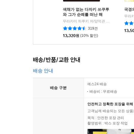
색채가 없는 다자키 쓰쿠루
국경의
와 그가 순례를 떠난 해
무라카미 하루키 저/양억관 역
민음사
|
319건
13,5
13,320
원
(10% 할인)
배송/반품/교환 안내
배송 안내
예스24 배송
배송 구분
배송비 : 무료배송
안전하고 정확한 포장을 위해 
고객님께 배송되는 모든 상품을
목적 : 안전한 포장 관리
촬영범위 : 박스 포장 작업