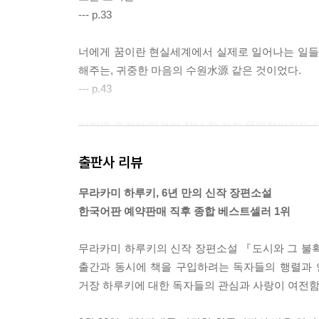
--- p.33
너에게 꿈이란 현실세계에서 실제로 일어나는 일들과
해주는, 귀중한 마음의 수원水源 같은 것이었다.
--- p.43
어쩌면 그것이 영겁이 지닌 한 가지 문제점인지도 모
느 정도의 가치가 있단 말인가?
출판사 리뷰
--- p.80
무라카미 하루키, 6년 만의 신작 장편소설
“가끔 내가 무언가의, 누군가의 그림자처럼 느껴질 때
한국어판 예약판매 직후 종합 베스트셀러 1위
실체는 다른 어딘가에 있어. 지금 여기 있는 나는 언
--- p.111
무라카미 하루키의 신작 장편소설 『도시와 그 불확실
출간과 동시에 책을 구입하려는 독자들의 행렬과 
시간은 몹시 느릿느릿하게, 그래도 결코 뒷걸음치지 않
거장 하루키에 대한 독자들의 관심과 사랑이 여전함
아갈지언정 거꾸로 가는 법은 없다. 그것이 그때 
의미가 담겨 있다.