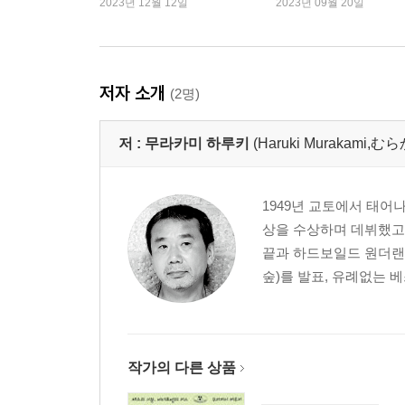
2023년 12월 12일
2023년 09월 20일
저자 소개
(2명)
저 :
무라카미 하루키
(Haruki Murakami
1949년 교토에서 태어
상을 수상하며 데뷔했고,
끝과 하드보일드 원더랜
숲)를 발표, 유례없는 
작가의 다른 상품