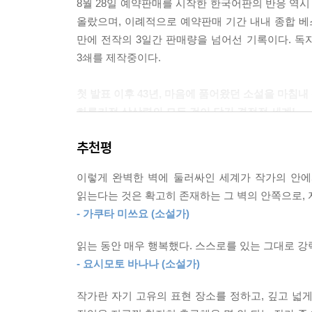
8월 28일 예약판매를 시작한 한국어판의 반응 역시
--- p.137
올랐으며, 이례적으로 예약판매 기간 내내 종합 
만에 전작의 3일간 판매량을 넘어선 기록이다. 독
우리는 자신들이 서 있는 견고한 지면 아래, 땅속 
3쇄를 제작중이다.
것을 보고 이쪽으로 다시 돌아온 자는 과연 얼마나 
--- p.223
첫 발표 이후 43년, 마음에 품어왔던 소설을 마침내
하루키적 상상력의 모든 것이 담긴 결정적 세계!
나는 그 슬픔을 무척 잘 기억했다. 말로 설명할 길 
에 보이지 않는 곳에 가만히 남기고 가는 슬픔이다.
추천평
“이 작품에는 무언가 나에게 매우 중요한 요소가 포
--- p.280
처음부터 그렇게 느껴왔다.” _무라카미 하루키
이렇게 완벽한 벽에 둘러싸인 세계가 작가의 안에서
“지금 여기서 말씀드릴 수 있는 건 오직 하나―믿는
읽는다는 것은 확고히 존재하는 그 벽의 안쪽으로, 
무라카미 하루키의 신작 장편소설 『도시와 그 불확
로 뚜렷해집니다. 그럼으로써 이다음에 올 격렬한 낙
- 가쿠타 미쓰요 (소설가)
문예지에 소설을 비롯한 다양한 글을 발표했고, 대
--- p.452
사이에서도 오랜 미스터리로 남은 작품이 문예지 [문
읽는 동안 매우 행복했다. 스스로를 있는 그대로 강
한 세계와 또다른 세계의 경계를 초월할 수 있는, 
- 요시모토 바나나 (소설가)
코로나19로 사람들 사이에 벽이 세워지기 시작한 2
생을 살아가게 될 것이다.
삼 년간의 집필 끝에 총 3부 구성의 장편소설 『
작가란 자기 고유의 표현 장소를 정하고, 깊고 넓
일으키며 전 세계 독자들의 사랑을 받고 있는 70대