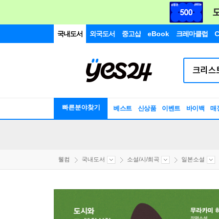
국내도서
외국도서
중고샵
eBook
크레마클럽
C
빠른분야찾기
베스트
신상품
이벤트
바이백
매
웰컴
국내도서
소설/시/희곡
일본소설