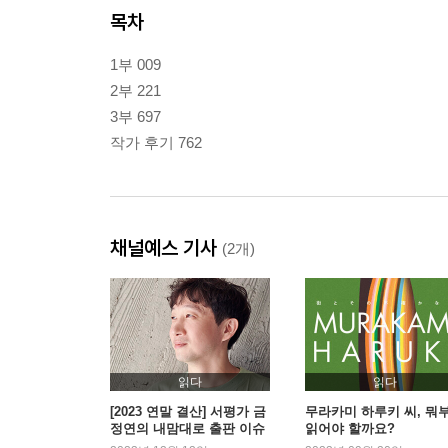
목차
1부 009
2부 221
3부 697
작가 후기 762
채널예스 기사
(2개)
읽다
읽다
[2023 연말 결산] 서평가 금
무라카미 하루키 씨, 뭐
정연의 내맘대로 출판 이슈
읽어야 할까요?