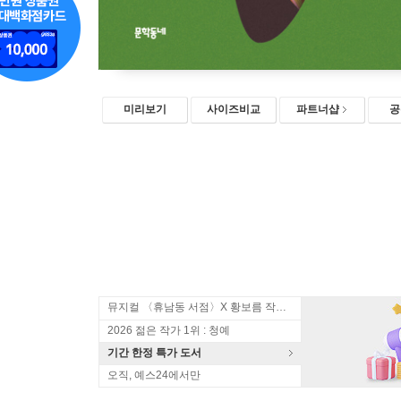
미리보기
사이즈비교
파트너샵
공
뮤지컬 〈휴남동 서점〉X 황보름 작가 북토크
2026 젊은 작가 1위 : 청예
기간 한정 특가 도서
오직, 예스24에서만