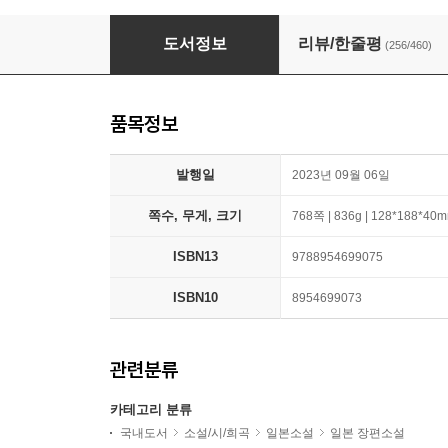
도시와 그 불확실한 벽
도서정보
리뷰/한줄평
(256/460)
품목정보
발행일
2023년 09월 06일
쪽수, 무게, 크기
768쪽 | 836g | 128*188*40
ISBN13
9788954699075
ISBN10
8954699073
관련분류
카테고리 분류
국내도서
소설/시/희곡
일본소설
일본 장편소설