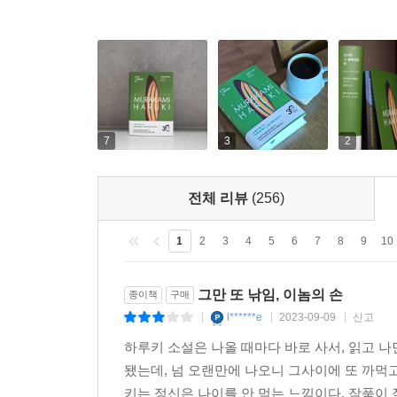
무라카미 하루키는 2023년 4월 27일 미국 매
했다. ‘코로나19’와 ‘우크라이나 전쟁’을 겪으며
일이 개인의 선택으로 떠맡겨지는 오늘날의 현상에
밝혔다.
7
3
2
『도시와 그 불확실한 벽』에는 하루키의 작품세계에
긴밀히 어우러진다. 하루키가 40년 넘게 구축해온 
하루키는 주로 개인의 내면에 집중하는 작가라는 평
전체 리뷰
(256)
메워나가는 것’ ‘논리만으로 구제할 수 없는 것을
세계를 보여주는 동시에 ‘계승’ ‘이후 세대’라는 
1
2
3
4
5
6
7
8
9
10
기대해볼 수 있는 대목이다.
그만 또 낚임, 이놈의 손
종이책
구매
벽의 웃음소리를 들으면서 나는 고개를 들지 않고 
l******e
2023-09-09
신고
|
|
|
없다. 두려워해서는 안 된다. 나는 온 힘을 쥐어짜 의
하루키 소설은 나올 때마다 바로 사서, 읽고 나
됐는데, 넘 오랜만에 나오니 그사이에 또 까먹고 
『도시와 그 불확실한 벽』은 무라카미 하루키에
키는 정신은 나이를 안 먹는 느낌이다. 작품이 젊