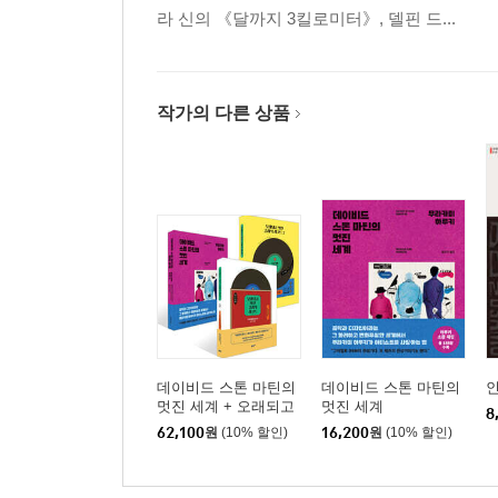
라 신의 《달까지 3킬로미터》, 델핀 드...
작가의 다른 상품
데이비드 스톤 마틴의
데이비드 스톤 마틴의
멋진 세계 + 오래되고
멋진 세계
8
멋진 클래식 레코드 1,2
62,100
원
(10% 할인)
16,200
원
(10% 할인)
세트