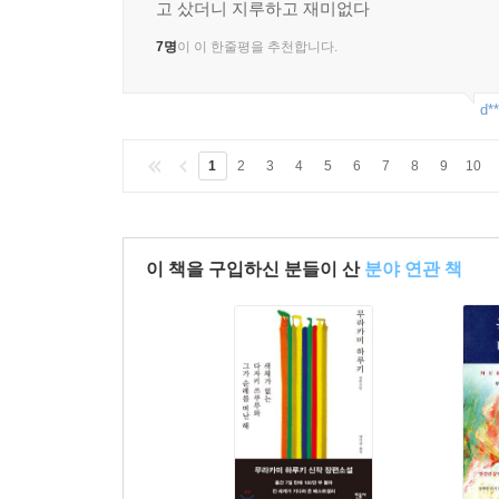
고 샀더니 지루하고 재미없다
7명
이 이 한줄평을 추천합니다.
d**
1
2
3
4
5
6
7
8
9
10
이 책을 구입하신 분들이 산
분야 연관 책