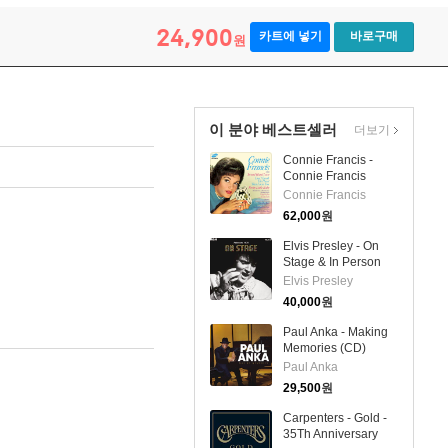
24,900
카트에 넣기
바로구매
원
이 분야 베스트셀러
더보기
Connie Francis -
Connie Francis
Sings (Remastered)
Connie Francis
(Collector's Edition)
62,000
원
(LP)
Elvis Presley - On
Stage & In Person
(+10 Bonus-Tracks)
Elvis Presley
(2CD)
40,000
원
Paul Anka - Making
Memories (CD)
Paul Anka
29,500
원
Carpenters - Gold -
35Th Anniversary