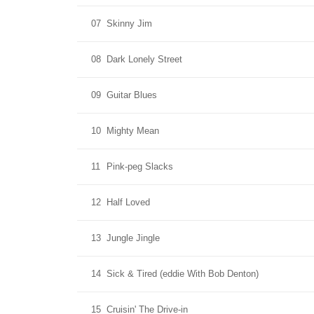
07
Skinny Jim
08
Dark Lonely Street
09
Guitar Blues
10
Mighty Mean
11
Pink-peg Slacks
12
Half Loved
13
Jungle Jingle
14
Sick & Tired (eddie With Bob Denton)
15
Cruisin' The Drive-in