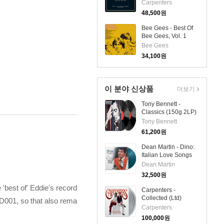
Edition (2CD)
Carpenters
48,500
원
Bee Gees - Best Of
Bee Gees, Vol. 1
(CD)
Bee Gees
34,100
원
이 분야 신상품
더보기
Tony Bennett -
Classics (150g 2LP)
Tony Bennett
61,200
원
Dean Martin - Dino:
Italian Love Songs
(LP)
Dean Martin
32,500
원
'best of' Eddie's record
Carpenters -
Collected (Ltd)
D001, so that also rema
(Gatefold)(180g)
Carpenters
(Transparent Vinyl)
100,000
원
(2LP)