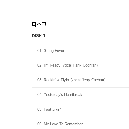
디스크
DISK 1
01
String Fever
02
I'm Ready (vocal Hank Cochran)
03
Rockin' & Flyin' (vocal Jerry Caehart)
04
Yesterday's Heartbreak
05
Fast Jivin'
06
My Love To Remember