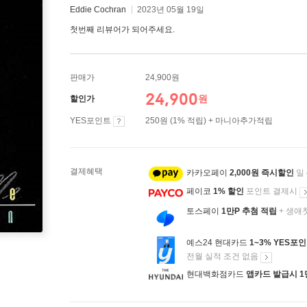
Eddie Cochran
2023년 05월 19일
첫번째 리뷰어가 되어주세요.
판매가
24,900원
24,900
원
할인가
YES포인트
250원 (1% 적립) + 마니아추가적립
결제혜택
카카오페이
2,000원 즉시할인
일
페이코
1% 할인
포인트 결제시
토스페이
1만P 추첨 적립
+ 생애
예스24 현대카드
1~3% YES포
전월 실적 조건 없음
현대백화점카드
앱카드 발급시 1