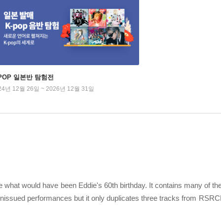
-POP 일본반 탐험전
24년 12월 26일 ~ 2026년 12월 31일
hat would have been Eddie's 60th birthday. It contains many of the 
unissued performances but it only duplicates three tracks from RSRC