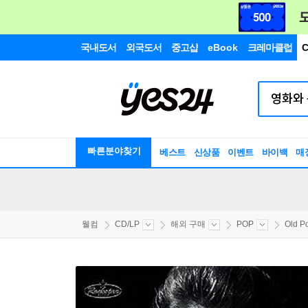
국내도서
외국도서
중고샵
eBook
크레마클럽
C
빠른분야찾기
베스트
신상품
이벤트
바이백
매
웰컴
CD/LP
해외 구매
POP
Old P