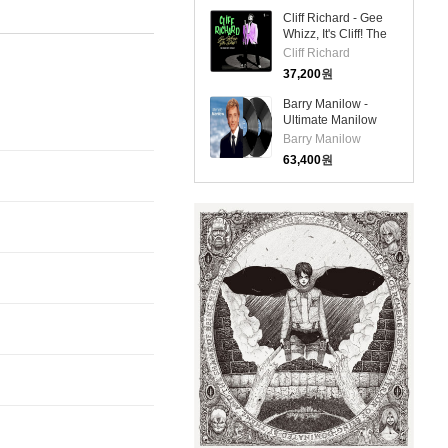
Cliff Richard - Gee
Whizz, It's Cliff! The
Chart Hits 1958-62
Cliff Richard
(LP)
37,200
원
Barry Manilow -
Ultimate Manilow
(140g 2LP)
Barry Manilow
63,400
원