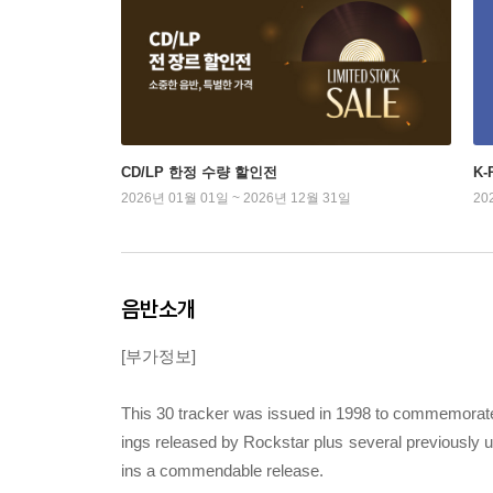
CD/LP 한정 수량 할인전
K
2026년 01월 01일 ~ 2026년 12월 31일
20
음반소개
[부가정보]
This 30 tracker was issued in 1998 to commemorate w
ings released by Rockstar plus several previously 
ins a commendable release.