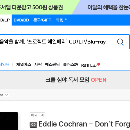
D/LP
DVD/BD
문구
/GIFT
티켓
독서유형검사
장안내
채널예스
사락
예스펀딩
클래스24
RBTI Lab
독서유형검사
크클 심야 독서 모임
OPEN
op
해외구매
Eddie Cochran - Don't Fo
CD