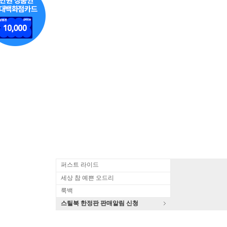
퍼스트 라이드
세상 참 예쁜 오드리
룩백
스틸북 한정판 판매알림 신청