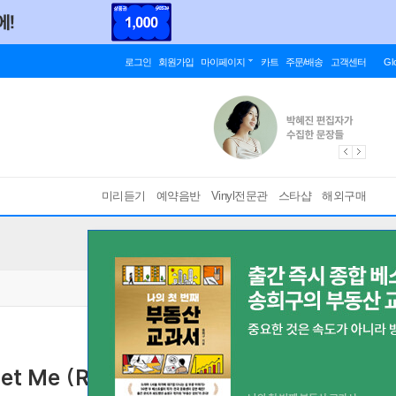
로그인
회원가입
마이페이지
카트
주문/배송
고객센터
Gl
미리듣기
예약음반
Vinyl전문관
스타샵
해외구매
rget Me (Remastered)(CD)