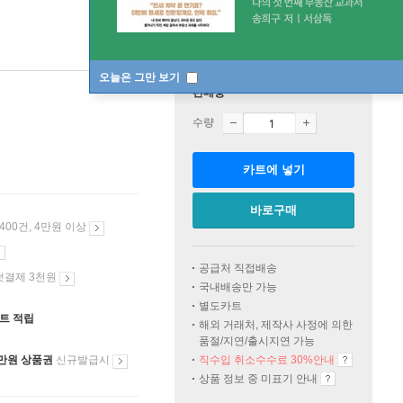
오늘은 그만 보기
판매중
수량
카트에 넣기
바로구매
 400건, 4만원 이상
공급처 직접배송
첫결제 3천원
국내배송만 가능
별도카트
인트 적립
해외 거래처, 제작사 사정에 의한
품절/지연/출시지연 가능
만원 상품권
신규발급시
직수입 취소수수료 30%안내
상품 정보 중 미표기 안내