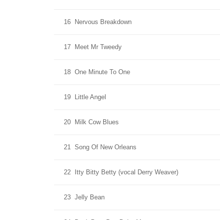
16
Nervous Breakdown
17
Meet Mr Tweedy
18
One Minute To One
19
Little Angel
20
Milk Cow Blues
21
Song Of New Orleans
22
Itty Bitty Betty (vocal Derry Weaver)
23
Jelly Bean