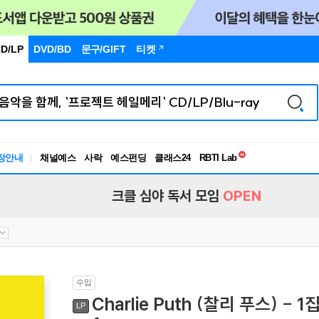
D/LP
DVD/BD
문구
/GIFT
티켓
독서유형검사
RBTI Lab
장안내
채널예스
사락
예스펀딩
클래스24
독서유형검사
크클 심야 독서 모임
OPEN
수입
Charlie Puth (찰리 푸스) - 
LP