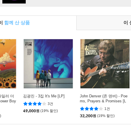
들이
함께 산 상품
이
r (타일러 더
김광진 - 3집 It's Me [LP]
John Denver (존 덴버) - Poe
ower Boy
ms, Prayers & Promises [L
3건
P]
1건
49,000
원
(19% 할인)
)
32,200
원
(19% 할인)