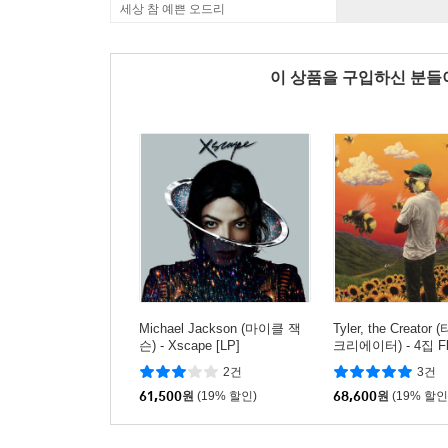
세상 참 예쁜 오드리
이 상품을 구입하신 분
Michael Jackson (마이클 잭
Tyler, the Creato
슨) - Xscape [LP]
크리에이터) - 4집 Fl
[2LP]
2건
3건
61,500
원
(19% 할인)
68,600
원
(19% 할인