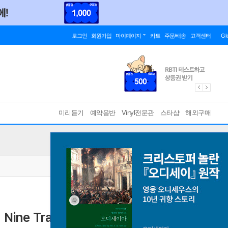
로그인
회원가입
마이페이지
카트
주문/배송
고객센터
Gl
미리듣기
예약음반
Vinyl전문관
스타샵
해외구매
1집 Nine Track Mind [투명 크리스탈 컬러