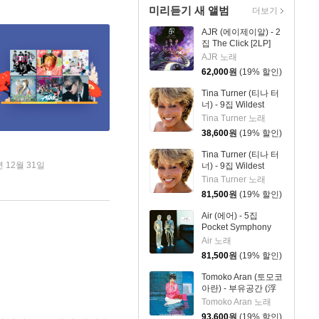
미리듣기 새 앨범
더보기
AJR (에이제이알) - 2
집 The Click [2LP]
AJR 노래
62,000
원
(19% 할인)
Tina Turner (티나 터
너) - 9집 Wildest
Dreams 2026
Tina Turner 노래
38,600
원
(19% 할인)
Tina Turner (티나 터
년 12월 31일
너) - 9집 Wildest
Dreams 2026 [2LP]
Tina Turner 노래
81,500
원
(19% 할인)
Air (에어) - 5집
Pocket Symphony
[클리어 컬러 2LP]
Air 노래
81,500
원
(19% 할인)
Tomoko Aran (토모코
아란) - 부유공간 (浮
遊空間) (+1) [2LP]
Tomoko Aran 노래
93,600
원
(19% 할인)