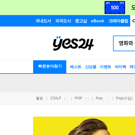
국내도서
외국도서
중고샵
eBook
크레마클럽
C
빠른분야찾기
베스트
신상품
이벤트
바이백
매
웰컴
CD/LP
POP
Pop
Pop(수입)