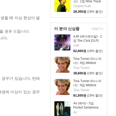
스) - 1집 Nine Track
Mind [LP]
Charlie Puth
28,300
원
(19% 할인)
재생할 때 이상 현상이 발
이 분야 신상품
더보기
을 권유 드립니다.
AJR (에이제이알) - 2
니다.
집 The Click [2LP]
AJR
62,000
원
(19% 할인)
Tina Turner (티나 터
너) - 9집 Wildest
Dreams 2026
Tina Turner
38,600
원
(19% 할인)
 경우가 있습니다. 턴테
Tina Turner (티나 터
너) - 9집 Wildest
Dreams 2026 [2LP]
Tina Turner
 재생에 이상이 있는 경우
81,500
원
(19% 할인)
Air (에어) - 5집
Pocket Symphony
[클리어 컬러 2LP]
Air