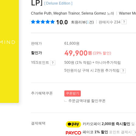
LP]
[ Deluxe Edition ]
Charlie Puth
,
Meghan Trainor
,
Selena Gomez
노래
Warner M
10.0
회원리뷰(
1
건)
판매지수 234
판매가
61,600원
49,900
원
할인가
(19% 할인)
YES포인트
500원 (1% 적립) + 마니아추가적립
5만원이상 구매 시 2천원 추가적립
추가혜택쿠폰
쿠폰받기
주문금액대별 할인쿠폰
결제혜택
카카오페이
2,000원 즉시할인
일
페이코
1% 할인
포인트 결제시