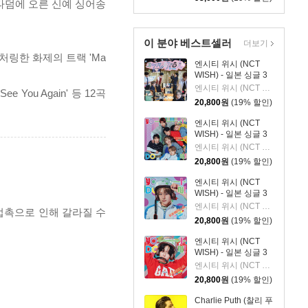
 스타덤에 오른 신예 싱어송
이 분야 베스트셀러
더보기
처링한 화제의 트랙 'Ma
엔시티 위시 (NCT
WISH) - 일본 싱글 3
집 YO-I-DON! / BOY
엔시티 위시 (NCT WISH)
You Again' 등 12곡
MEETS GIRL [통상판
20,800
원
(19% 할인)
BOY MEETS GIRL
Ver.]
엔시티 위시 (NCT
WISH) - 일본 싱글 3
집 YO-I-DON! / BOY
엔시티 위시 (NCT WISH)
MEETS GIRL [통상판
20,800
원
(19% 할인)
YO-I-DON! Ver.]
엔시티 위시 (NCT
WISH) - 일본 싱글 3
집 YO-I-DON! / BOY
엔시티 위시 (NCT WISH)
 접촉으로 인해 갈라질 수
MEETS GIRL [YUSHI
20,800
원
(19% 할인)
Ver.]
엔시티 위시 (NCT
WISH) - 일본 싱글 3
집 YO-I-DON! / BOY
엔시티 위시 (NCT WISH)
MEETS GIRL [RIKU
20,800
원
(19% 할인)
Ver.]
Charlie Puth (찰리 푸