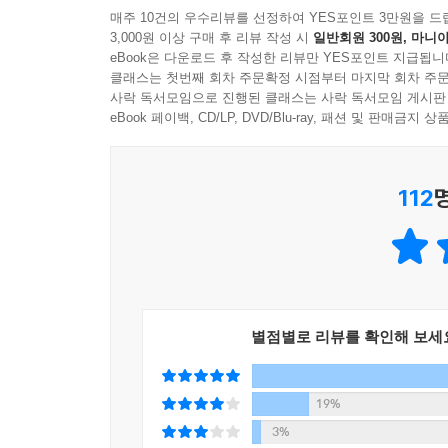
매주 10건의 우수리뷰를 선정하여 YES포인트 3만원을 드
나는 도시를 조금씩 좋아하게 되었으며, 그곳이 내 
3,000원 이상 구매 후 리뷰 작성 시
일반회원 300원, 마니아
언니가 떠오르면 죄책감이 느껴질 만큼의 행복이었
eBook은 다운로드 후 작성한 리뷰만 YES포인트 지급됩니
“언니, 사람의 마음엔 대체 무슨 힘이 있어서 결국엔
클래스는 첫번째 회차 주문확정 시점부터 마지막 회차 주문
사락 독서모임으로 진행된 클래스는 사락 독서모임 게시판
eBook 페이백, CD/LP, DVD/Blu-ray, 패션 및 판매금
그러나 자신이 있을 곳을 드디어 마련했다는 따스한 
한국으로 돌아오게 된다.
112
시간이 흘러 어른이 된 해미는 여전히 유년의 비극
대학 동창이면서 미묘한 연애 감정을 주고받기도 
우재로 인해 타인을 향한 해미의 감각이 다시금 깨어
오랫동안 고스란히 묻어두었던 상처를 들추어 실패
우재에게 한 걸음 더 가까이 다가가볼 수도 있으리라
별점별로 리뷰를 확인해 보세
이제, 거대한 슬픔을 감당하기에는 너무 여렸던 어린
19%
슬픔의 터널을 지나 쏟아지는 환한 빛처럼
3%
긴 시차를 두고 도착한 애틋한 화해의 인사