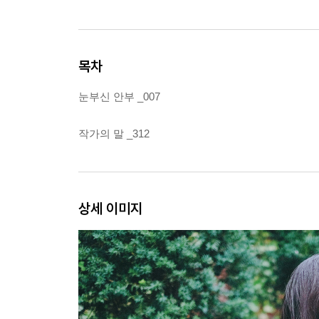
목차
눈부신 안부 _007
작가의 말 _312
상세 이미지