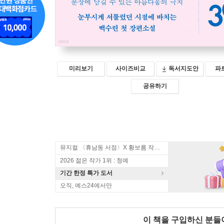
미리보기
사이즈비교
독서지도안
파
공유하기
뮤지컬 〈휴남동 서점〉X 황보름 작가 북토크
2026 젊은 작가 1위 : 청예
기간 한정 특가 도서
오직, 예스24에서만
이 책을 구입하신 분