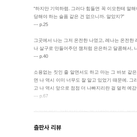
“하지만 기억하렴. 그러다 힘들면 꼭 이모한테 말해
당해야 하는 슬픔 같은 건 없으니까. 알았지?”
--- p.25
그곳에서 나는 그저 온전한 나였고, 레나는 온전한 
나 살구로 만들어주던 잼처럼 은은하고 달콤해서, 나
--- p.40
소용없는 짓인 줄 알면서도 하고 마는 그 바보 같은
면 나 역시 이미 너무도 잘 알고 있었기 때문에. 
고 나 역시 앞으로 점점 더 나빠지리란 걸 덜컥 예
--- p.67
숨기려 해도 감춰지지 않는 게 사랑일 테니까. 봄
일 테니까. 무엇이든 움켜쥐고 흔드는 바람처럼 우리
출판사 리뷰
--- pp.100~101