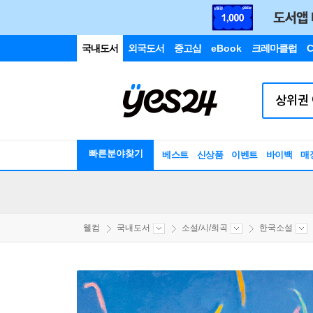
국내도서
외국도서
중고샵
eBook
크레마클럽
C
빠른분야찾기
베스트
신상품
이벤트
바이백
매
웰컴
국내도서
소설/시/희곡
한국소설