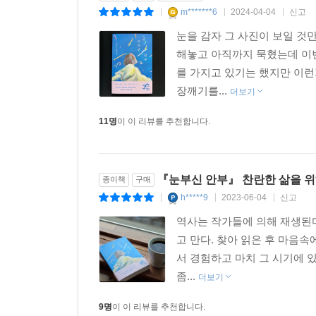
m*******6
2024-04-04
신고
|
|
|
눈을 감자 그 사진이 보일 것만
해놓고 아직까지 묵혔는데 이번
를 가지고 있기는 했지만 이런
장깨기를...
더보기
11명
이 이 리뷰를 추천합니다.
『눈부신 안부』 찬란한 삶을 
종이책
구매
h*****9
2023-06-04
신고
|
|
|
역사는 작가들에 의해 재생된다
고 만다. 찾아 읽은 후 마음
서 경험하고 마치 그 시기에 
좀...
더보기
9명
이 이 리뷰를 추천합니다.