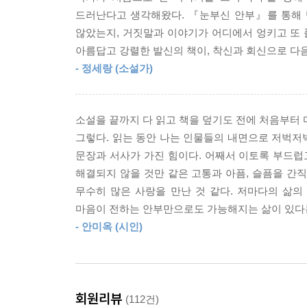
건너간 독일에 정착하여 ‘마리아 이모’와 ‘선자 이
드러난다고 생각해왔다. 『눈부신 안부』를 통해 
보살핌 속에서 해미는 자신보다 앞서 타국에 자리
않았는지, 거짓말과 이야기가 어디에서 엉키고 또 
가족과 국가를 위해 삶을 희생한 집합체가 아닌
아름답고 강렬한 발신의 책이, 착신과 회신으로 다
재가동한다.
- 정세랑 (소설가)
“정말 어찌할 바를 모르겠을 정도의 아름다움이지?”
나는 갑작스러운 말에 흠칫 놀라 선자 이모를 돌아
소설을 끝까지 다 읽고 책을 덮기도 전에 처음부터 
사람들 쪽을 향하고 있었다.
그렇다. 읽는 동안 나는 인물들의 내면으로 저벅저
“내년에도 이렇게 아름다운 걸 볼 수 있을 테니 살
문장과 서사가 가진 힘이다. 어째서 이토록 부드럽
언제나 표정이 적어 화난 것처럼 보이던 선자 이
해결되지 않을 것만 같은 고통과 아픔, 슬픔을 간
우리를 웃기기 위해 일부러 우스꽝스러운 포즈를 취할
무수히 많은 사랑을 만난 것 같다. 저마다의 삶의
마음이 전하는 안부만으로도 가능해지는 삶이 있다는
마리아 이모의 딸 ‘레나’, 선자 이모의 아들 ‘
- 안미옥 (시인)
비밀스러운 부탁을 해오면서 세 아이의 우정은 한결
아이들은 첫사랑의 정체에 대한 단서를 찾기 위해 
20년이 넘는 시간 동안 간직해온 애달픈 사랑 이야기가
위해 온갖 추리와 상상을 펼치며 친구들과 몰려다니
회원리뷰
(112건)