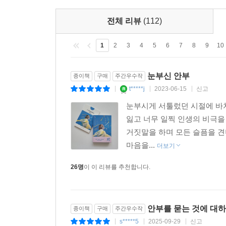
전체 리뷰
(112)
1
2
3
4
5
6
7
8
9
10
눈부신 안부
종이책
구매
주간우수작
t*****j
2023-06-15
신고
|
|
|
눈부시게 서툴렀던 시절에 바
잃고 너무 일찍 인생의 비극을
거짓말을 하며 모든 슬픔을 견
마음을...
더보기
26명
이 이 리뷰를 추천합니다.
안부를 묻는 것에 대하
종이책
구매
주간우수작
s*****5
2025-09-29
신고
|
|
|