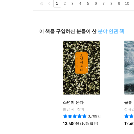
1
2
3
4
5
6
7
8
9
10
이 책을 구입하신 분들이 산
분야 연관 책
소년이 온다
급류
한강 저
창비
정대건
|
3,709건
13,500
원
(10% 할인)
12,6