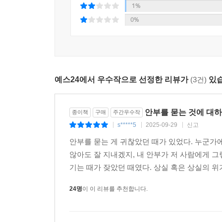
1%
0%
『눈부신 안부』는 어린 시절 선자 이모의 첫사랑 K.
굵직한 줄기를 이룬다. 이 두 번에 걸친 시도를 
수 없었을 K.H.에 관한 단서를 하나씩 찾아내
인정해나간다. 이처럼 시간이 흐르며 자연스럽게
온전히 받아들일 수 있게 된다.
예스24에서 우수작으로 선정한 리뷰가
(3건)
있습
해미가 자기 자신과 화해하며 눈부신 도약을 이
안부를 묻는 것에 대하
내면세계 밖으로 나올 수 있도록 계속해서 해미의 
종이책
구매
주간우수작
때로 누군가의 삶을 구원하기도 한다고 소설은 말한
s*****5
2025-09-29
신고
|
|
|
필요한 사람에게 잘 가닿아 눈부신 세상 쪽으로 한 걸
안부를 묻는 게 귀찮았던 때가 있었다. 누군가
어느새 당신에게도 소중한 이들에게 용기 내어 다가
않아도 잘 지내겠지, 내 안부가 저 사람에게 
기는 때가 잦았던 때였다. 상실 혹은 상실의 위
『눈부신 안부』에는 삶의 갖가지 비극으로 인해 
24명
이 이 리뷰를 추천합니다.
다짐한 인물들의 발걸음이 그려져 있다. 그 진중
만들어가려는 현실의 동력으로 전환된다. 허구의 
아닐까.