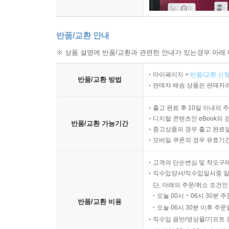
반품/교환 안내
※ 상품 설명에 반품/교환과 관련한 안내가 있는경우 아래 
마이페이지 >
반품/교환 신청
반품/교환 방법
판매자 배송 상품은 판매자와
출고 완료 후 10일 이내의 
디지털 콘텐츠인 eBook의 
반품/교환 가능기간
중고상품의 경우 출고 완료일
모바일 쿠폰의 경우 유효기간(
고객의 단순변심 및 착오구
직수입양서/직수입일서중 일
단, 아래의 주문/취소 조건인
오늘 00시 ~ 06시 30분 
반품/교환 비용
오늘 06시 30분 이후 주문
직수입 음반/영상물/기프트 