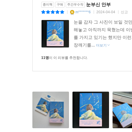
눈부신 안부
종이책
구매
주간우수작
작가의 말
m*******6
2024-04-04
신고
|
|
|
눈을 감자 그 사진이 보일 것만
그즈음엔 주변에서 장편소설로 써보라며 해주는 이
해놓고 아직까지 묵혔는데 이번
그날 그 여름의 식탁에서 ‘파독간호사’에 대한 어떤 
를 가지고 있기는 했지만 이런
이야기가 분명 있을 것 같다는 예감에 오랜만에 
장깨기를...
더보기
이야기와 실제로 완성된 이야기 사이에는 꽤 큰 간
못할 것이다.
11명
이 이 리뷰를 추천합니다.