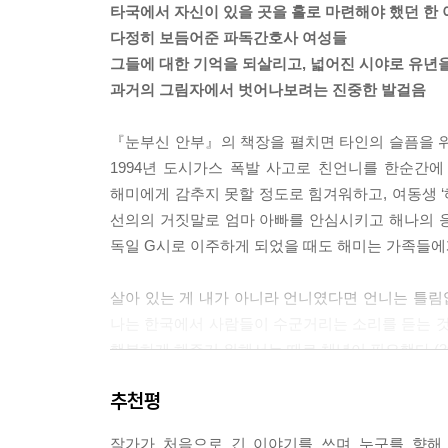
타국에서 자신이 있을 곳을 홀로 마련해야 했던 한
적어도 나는 더이상 나의 삶을 방치하지는 않고 있
다정히 보듬어준 파독간호사 여성들
--- p.238
그들에 대한 기억을 되살리고, 넓어진 시야로 유년
과거의 그림자에서 벗어나보려는 진중한 발걸음
나는 네 마음을 그저 짐작하고 내 마음을 조심스레
--- p.299
『눈부신 안부』의 책장을 펼치면 타인의 슬픔을 위로
1994년 도시가스 폭발 사고로 친언니를 한순간
내 삶을 돌아보며 더이상 후회하지 않아. 나는 내 
해미에게 감추지 못할 정도로 힘겨워하고, 여동생 ‘
한 내가 겪은 무수한 실패와 좌절마저도 온전한 나의
선의의 거짓말로 엄마 아빠를 안심시키고 해나의 
으니까.
독일 G시로 이주하게 되었을 때도 해미는 가족들에
--- pp.303~304
살아 있는 게 내가 아니라 언니였다면 언니는 틀림없
나는 한국에서 사람들이 수군거리는 소리를 듣는 것
행복하게 해주기 위해서는 때로 체념이 필요했다.(3
추천평
G시에서도 해미는 낯선 환경에서 혼자서도 잘 적
그런 해미의 고독과 불안을 가장 먼저 눈치채고 따뜻
작가가 처음으로 긴 이야기를 쓰며 누구를 향해