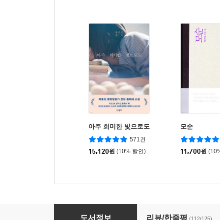
아주 희미한 빛으로도
모순
571건
15,120
원
(10% 할인)
11,700
원
(10
눈부신 안부
도서정보
리뷰/한줄평
(112/125)