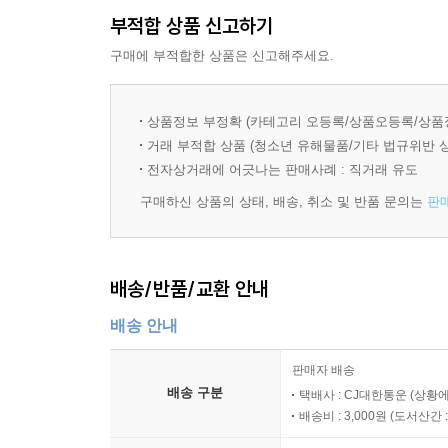
프로덕션용 머신러닝 시스템의 제1원리에 초점을 
부적합 상품 신고하기
읽어야 할 책입니다.
[6장 모델 개발과 오프라인 평가]
구매에 부적합한 상품은 신고해주세요.
- 고쿠 모한다스 (메이드 위드 ML 창립자)
작업에 가장 적합한 알고리즘을 선택할 때 유용한 팁
책에서 드러나듯 칩은 머신러닝 시스템 분야의 
상품정보 부정확 (카테고리 오등록/상품오등록/상품
측면을 알아봅니다.
분들에게 환상적인 자원입니다.
거래 부적합 상품 (청소년 유해물품/기타 법규위반 
- 안드레이 쿠렌코프 (스탠퍼드 AI 연구소 박사 과정
전자상거래에 어긋나는 판매사례 : 직거래 유도
[7장 모델 배포와 예측 서비스]
구매하신 상품의 상태, 배송, 취소 및 반품 문의는
판
머신러닝 배포를 둘러싼 통념을 살펴봅니다. 온라
클라우드에서 모델을 배포하는 방법을 논의합니다.
배송/반품/교환 안내
[8장 데이터 분포 시프트와 모니터링]
배송 안내
프로덕션에 배포한 머신러닝 모델이 실패하는 이유
판매자 배송
문제를 살펴봅니다.
배송 구분
택배사 : CJ대한통운 (상황에
배송비 : 3,000원 (
도서산간 : 
[9장 연속 학습과 프로덕션 테스트]