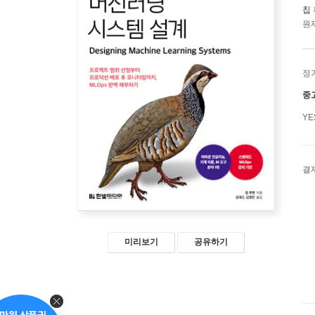
칩
원제
정
중
Y
결
미리보기
공유하기