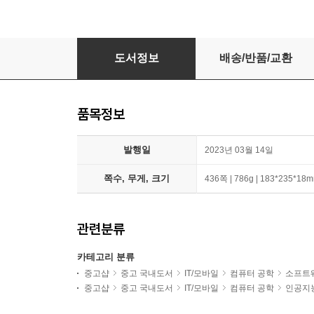
머신러닝 시스템 설계
도서정보
배송/반품/교환
품목정보
발행일
2023년 03월 14일
쪽수, 무게, 크기
436쪽 | 786g | 183*235*18
관련분류
카테고리 분류
중고샵
중고 국내도서
IT/모바일
컴퓨터 공학
소프트
중고샵
중고 국내도서
IT/모바일
컴퓨터 공학
인공지