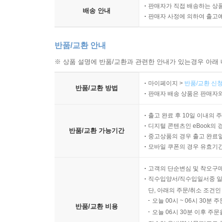
판매자가 직접 배송하는 상
배송 안내
판매자 사정에 의하여 출고
데이터 분포 시프트에 적응하기 위해 머신러닝 
알아보고, 모델 재훈련 빈도와 프로덕션 테스트를 
반품/교환 안내
[10장 MLOps를 위한 인프라와 도구]
※ 상품 설명에 반품/교환과 관련한 안내가 있는경우 아래 
마이페이지 >
반품/교환 신청
프로덕션 규모와 상황에 따라 머신러닝 시스템에
반품/교환 방법
판매자 배송 상품은 판매자와
스토리지와 컴퓨팅, 자원 관리 도구, 머신러닝 플랫
출고 완료 후 10일 이내의 
[11장 머신러닝의 인간적 측면]
디지털 콘텐츠인 eBook의 
반품/교환 가능기간
중고상품의 경우 출고 완료일
모바일 쿠폰의 경우 유효기간(
머신러닝 모델의 확률론적 특성에 따라 사용자 경
위한 조직 구조를 알아보고, 머신러닝 시스템이 사
고객의 단순변심 및 착오구
직수입양서/직수입일서중 일
단, 아래의 주문/취소 조건인
오늘 00시 ~ 06시 30분 
반품/교환 비용
오늘 06시 30분 이후 주문