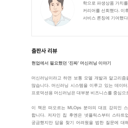
학으로 파생상품 가치를 
5.4 좋은 피처를 설계하는 방법
커리어를 선회했다. 이후
5.5 정리
서비스 론칭에 기여했다.
6장 모델 개발과 오프라인 평가
6.1 모델 개발과 훈련
출판사 리뷰
6.2 모델 오프라인 평가
6.3 정리
현업에서 필요했던 ‘진짜’ 머신러닝 이야기
7장 모델 배포와 예측 서비스
머신러닝이라고 하면 보통 모델 개발과 알고리즘
많습니다. 머신러닝 시스템을 이루고 있는 데이터,
7.1 머신러닝 배포에 대한 통념
프로덕션용 머신러닝은 대부분 비즈니스를 중심으로
7.2 배치 예측 vs. 온라인 예측
7.3 모델 압축
이 책은 떠오르는 MLOps 분야의 대표 강의인 스탠퍼드 ‘
7.4 클라우드와 에지에서의 머신러닝
합니다. 저자인 칩 후옌은 넷플릭스부터 스타트
7.5 정리
궁금했지만 답을 찾기 어려웠을 법한 질문에 대해