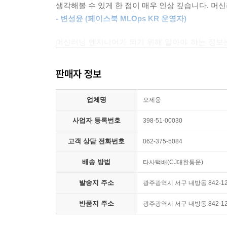
10.3 자원 관리
생각해볼 수 있게 한 점이 매우 인상 깊습니다. 머
비즈니스 목적에 따라 시스템 요구 사항을 정하고
10.4 머신러닝 플랫폼
- 변성윤 (페이스북 MLOps KR 운영자)
문제를 구조화하는 방법을 논의합니다.
10.5 구축 vs. 구매
머신러닝 엔지니어가 되기 위해 알아야 하는 정보는
10.6 정리
[3장 데이터 엔지니어링 기초]
해냈습니다. 프로덕션용 머신러닝을 깊이 고려하고
책은 필수입니다.
11장 머신러닝의 인간적 측면
판매자 정보
머신러닝 프로젝트에서 사용하는 다양한 데이터의 
- 로런스 모로니 (구글 AI 개발 지원 팀 리더)
프로세스 간에 데이터를 전달하는 다양한 모드를 
11.1 사용자 경험
업체명
오제웅
칩의 지침서는 지금 당장 우리에게 필요한 책입니
11.2 팀 구조
지도와 나침반이 되어줍니다. 빅테크를 비롯한 회
[4장 훈련 데이터]
사업자 등록번호
398-51-00030
11.3 책임 있는 AI
실무자라면 반드시 읽어보길 추천합니다. 이 책은 
11.4 정리
고객 상담 전화번호
062-375-5084
됩니다.
양질의 훈련 데이터를 얻는 기술을 살펴봅니다. 
- 야코포 탈리아부에 (코베오 AI 총괄)
생성할 때 흔히 맞닥뜨리는 문제를 논의합니다.
배송 방법
타사택배(CJ대한통운)
기업에서 머신러닝 모델을 최대 효과로 구축, 배
발송지 주소
광주광역시 서구 내방동 842-1
[5장 피처 엔지니어링]
지식의 폭과 깊이는 비할 데가 없습니다.
반품지 주소
광주광역시 서구 내방동 842-1
- 조시 윌스 (위브그리드 소프트웨어 엔지니어 및 
피처 엔지니어링 기법과 주요 고려 사항을 살펴
논의합니다.