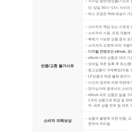
직수입 음반/영상물/기프트 
단, 당일 00시~13시 사이
박스 포장은 택배 배송이 가
소비자의 책임 있는 사유로 
소비자의 사용, 포장 개봉에 
복제가 가능한 상품 등의 포장을 
소비자의 요청에 따라 개별
디지털 컨텐츠인 eBook, 
eBook 대여 상품은 대여 기
모바일 쿠폰 등록 후 취소/환
반품/교환 불가사유
중고상품이 구매확정(자동 
LP상품의 재생 불량 원인이 기
시간의 경과에 의해 재판매가
전자상거래 등에서의 소비자
eBook 세트 상품은 일괄 
1개의 상품으로 취급 및 판매
우, 세트 상품 전부 및 세트
상품의 불량에 의한 반품, 교
소비자 피해보상
준하여 처리됨