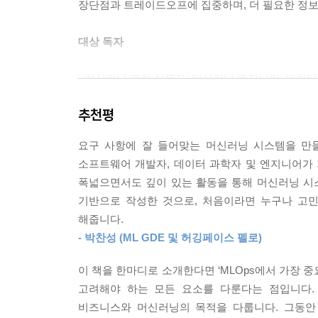
장단점과 트레이드오프에 집중하며, 더 필요한 정보
8장 데이터 분포 시프트와 모니터링
대상 독자
8.1 머신러닝 시스템 장애 원인
8.2 데이터 분포 시프트
- 머신러닝 관련 실무자: 머신러닝 엔지니어, 데이
8.3 모니터링과 관찰 가능성
- 도구 개발자: 머신러닝 프로덕션에서 서비스가 
8.4 정리
추천평
- 구직자 및 학생: 머신러닝 관련 직무로 취업하려는
- 기술 및 비즈니스 리더: 제품 및 비즈니스 프로
9장 연속 학습과 프로덕션 테스트
요구 사항에 잘 들어맞는 머신러닝 시스템을 만
소프트웨어 개발자, 데이터 과학자 및 엔지니어가
장별 주요 내용
9.1 연속 학습
폭넓으면서도 깊이 있는 활동을 통해 머신러닝 시
9.2 프로덕션에서 테스트하기
기반으로 작성한 것으로, 처음이라면 누구나 고민
[1장 머신러닝 시스템 개요]
9.3 정리
해줍니다.
- 박찬성 (ML GDE 및 허깅페이스 펠로)
다양한 머신러닝 유스 케이스를 살펴보면서 머신
10장 MLOps를 위한 인프라와 도구
연구용 머신러닝 및 전통적인 소프트웨어와 비교해
이 책을 한마디로 소개한다면 ‘MLOps에서 가장 
10.1 스토리지와 컴퓨팅
고려해야 하는 모든 요소를 다룬다는 점입니다.
[2장 머신러닝 시스템 설계 소개]
10.2 개발 환경
비즈니스와 머신러닝의 목적을 다룹니다. 그동안