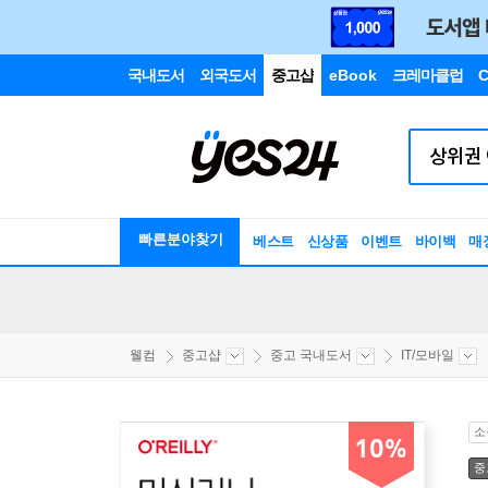
국내도서
외국도서
중고샵
eBook
크레마클럽
C
빠른분야찾기
베스트
신상품
이벤트
바이백
매
웰컴
중고샵
중고 국내도서
IT/모바일
소
10%
중