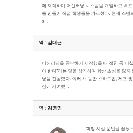
에 재직하며 머신러닝 시스템을 개발하고 배포하
3.5 데이터플로 모드
를 만들어 직접 학생들을 가르쳤다. 현재 스탠퍼드에서 
3.6 배치 처리 vs. 스트림 처리
s...
3.7 정리
4장 훈련 데이터
역 :
김대근
4.1 샘플링
4.2 레이블링
머신러닝을 공부하기 시작했을 때 접한 톰 미첼(T
4.3 클래스 불균형 문제
야 한다”라는 말을 상기하며 항상 초심을 잃지
4.4 데이터 증강
닝을 전공했다. 여러 해 동안 스타트업, 제조 
4.5 정리
산에 기여했...
5장 피처 엔지니어링
역 :
김영민
5.1 학습된 피처 vs. 엔지니어링된 피처
5.2 피처 엔지니어링 기법
학창 시절 문인을 꿈꿨으
5.3 데이터 누수