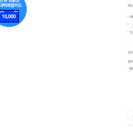
배
배
도
상
판
판