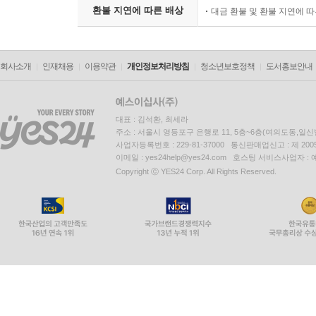
환불 지연에 따른 배상
대금 환불 및 환불 지연에 
회사소개
인재채용
이용약관
개인정보처리방침
청소년보호정책
도서홍보안내
대표 : 김석환, 최세라
주소 : 서울시 영등포구 은행로 11, 5층~6층(여의도동,일신
사업자등록번호 : 229-81-37000 통신판매업신고 : 제 200
이메일 : yes24help@yes24.com 호스팅 서비스사업자 :
Copyright ⓒ YES24 Corp. All Rights Reserved.