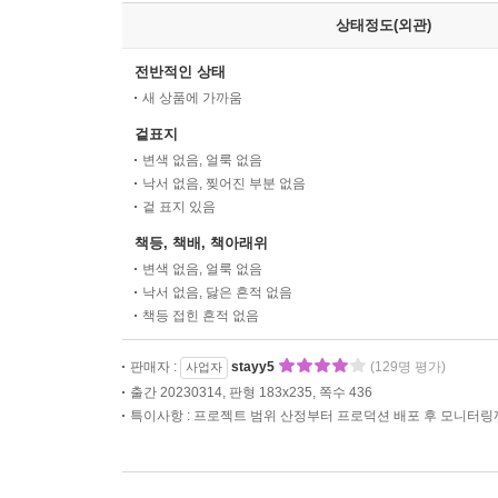
상태정도(외관)
전반적인 상태
새 상품에 가까움
겉표지
변색 없음, 얼룩 없음
낙서 없음, 찢어진 부분 없음
겉 표지 있음
책등, 책배, 책아래위
변색 없음, 얼룩 없음
낙서 없음, 닳은 흔적 없음
책등 접힌 흔적 없음
판매자 :
stayy5
(129명 평가)
사업자
출간 20230314, 판형 183x235, 쪽수 436
특이사항 : 프로젝트 범위 산정부터 프로덕션 배포 후 모니터링까