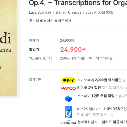
Op.4, - Transcriptions for Or
Luca Scandali
Brilliant Classics
2023년 05월 05일
첫번째 리뷰어가 되어주세요.
판매가
24,900원
24,900
원
할인가
YES포인트
250원 (1% 적립) + 마니아추가적립
결제혜택
카카오페이
2,000원 즉시할인
일
페이코
1% 할인
포인트 결제시
토스페이
1만P 추첨 적립
+ 생애
예스24 현대카드
1~3% YES포
전월 실적 조건 없음
현대백화점카드
앱카드 발급시 1