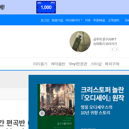
로그인
회원가입
마이페이지
카트
주문/배송
고객센터
Gl
미리듣기
예약음반
Vinyl전문관
스타샵
해외구매
곡반 (Vivaldi: La Stravaganza