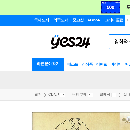
국내도서
외국도서
중고샵
eBook
크레마클럽
C
빠른분야찾기
베스트
신상품
이벤트
바이백
매
웰컴
CD/LP
해외 구매
클래식
실내