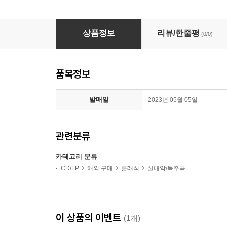
비발디: 바이올린 협주곡 - 오르간 편곡반 (Vivaldi: La St
상품정보
리뷰/한줄평
(0/0)
품목정보
발매일
2023년 05월 05일
관련분류
카테고리 분류
CD/LP
해외 구매
클래식
실내악/독주곡
이 상품의 이벤트
(1개)