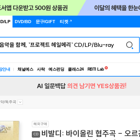
D/LP
DVD/BD
문구
/GIFT
티켓
독서유형검사
RBTI Lab
장안내
채널예스
사락
예스펀딩
클래스24
독서유형검사
AI 일문백답
의견 남기면 YES상품권!
악/독주곡
해외구매
비발디: 바이올린 협주곡 - 오르간 편
CD