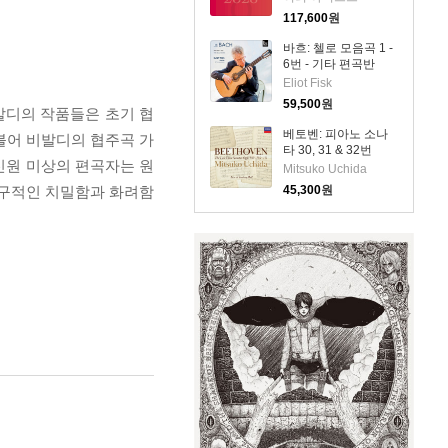
Competition: Cello
117,600
원
2026) (4CD) - 여러
아티스트
바흐: 첼로 모음곡 1 -
6번 - 기타 편곡반
(Bach: Cello Suite
Eliot Fisk
Nos.1 - 6) (2CD) -
59,500
원
발디의 작품들은 초기 협
Eliot Fisk
베토벤: 피아노 소나
더불어 비발디의 협주곡 가
타 30, 31 & 32번
 신원 미상의 편곡자는 원
(Beethoven: Piano
Mitsuko Uchida
Sonatas Nos.30, 31
학구적인 치밀함과 화려함
45,300
원
& 32)(CD) - Mitsuko
Uchida