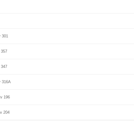
v 301
v 357
v 347
Rv 316A
Rv 196
Rv 204