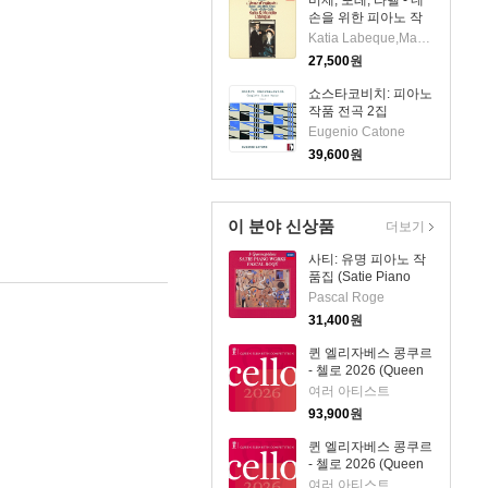
비제, 포레, 라벨 - 네
손을 위한 피아노 작
품집 (Bizet: Jeux
Katia Labeque,Marielle Labeque
D'enfants, Faure:
27,500
원
Dolly Suite, Ravel:
Ma Mere L'oye)
쇼스타코비치: 피아노
(SHM-CD)(일본반) -
작품 전곡 2집
Katia Labeque
(Shostakovich:
Eugenio Catone
Complete Piano
39,600
원
Works, Vol. 2)(CD) -
Eugenio Catone
이 분야 신상품
더보기
사티: 유명 피아노 작
품집 (Satie Piano
Works - 3
Pascal Roge
Gymnopedies)
31,400
원
(SHM-CD)(일본반) -
Pascal Roge
퀸 엘리자베스 콩쿠르
- 첼로 2026 (Queen
Elisabeth
여러 아티스트
Competition: Cello
93,900
원
2026) (4CD) - 여러
아티스트
퀸 엘리자베스 콩쿠르
- 첼로 2026 (Queen
Elisabeth
여러 아티스트