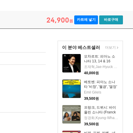
ca Scandali
24,900
카트에 넣기
바로구매
원
이 분야 베스트셀러
더보기
모차르트: 피아노 소
나타 13, 14 & 16
(Mozart: Piano
조재혁,Jae-Hyuck Cho
Sonatas Nos.13, 14
40,000
원
& 16)(CD) - 조재혁
(Jae-Hyuck Cho)
베토벤: 피아노 소나
타 '비창', '월광', '열정'
(Beethoven: Piano
Emil Gilels
Sonatas No. 8
39,500
원
'pathetique' , No. 14
'moonlight' & No. 23
프랑크, 드뷔시: 바이
'appassionata')
올린 소나타 (Franck
(UHQCD)(일본반) -
& Debussy: Violin
정경화,Kyung-Wha Chung,Radu Lupu
Emil Gilels
Sonatas) (UHQCD)
39,500
원
(일본반) - 정경화
(Kyung-Wha Chung)