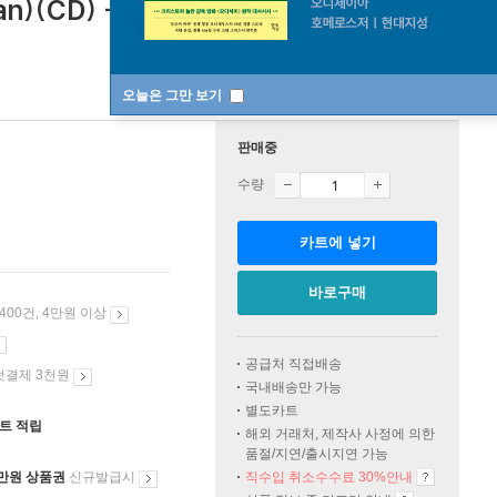
gan)(CD) - Luca Scandali
오늘은 그만 보기
판매중
수량
카트에 넣기
바로구매
 400건, 4만원 이상
공급처 직접배송
첫결제 3천원
국내배송만 가능
별도카트
인트 적립
해외 거래처, 제작사 사정에 의한
품절/지연/출시지연 가능
만원 상품권
신규발급시
직수입 취소수수료 30%안내