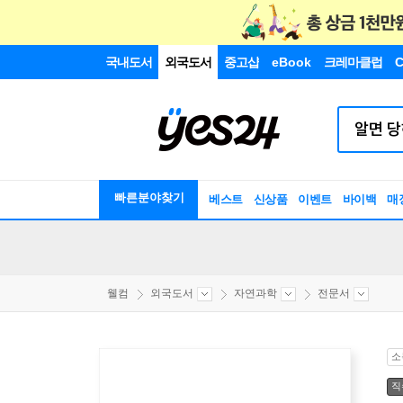
국내도서
외국도서
중고샵
eBook
크레마클럽
C
빠른분야찾기
베스트
신상품
이벤트
바이백
매
웰컴
외국도서
자연과학
전문서
소
직