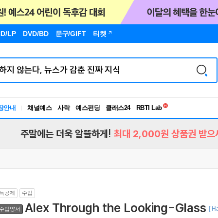
D/LP
DVD/BD
문구
/GIFT
티켓
독서유형검사
RBTI Lab
장안내
채널예스
사락
예스펀딩
클래스24
독서유형검사
주말에는 더욱 알뜰하게!
최대 2,000원 상품권 받으
득공제
수입
Alex Through the Looking-Glass
[ H
수입양서