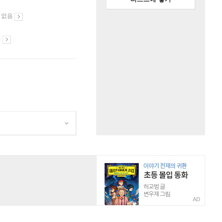
 없음
시
AD