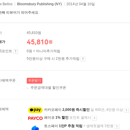
x Bellos
Bloomsbury Publishing (NY)
2014년 04월 10일
번째 리뷰어가 되어주세요.
가
45,810원
45,810
원
매가
ES포인트
0원 + 마니아추가적립
5만원이상 구매 시 2천원 추가적립
가혜택쿠폰
쿠폰받기
주문금액대별 할인쿠폰
제혜택
카카오페이
2,000원 즉시할인
일 400건, 4만원 이상
페이코
1% 할인
포인트 결제시
토스페이
1만P 추첨 적립
+ 생애첫결제 3천원