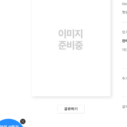
Ale
첫
정
판
Y
추
결
공유하기