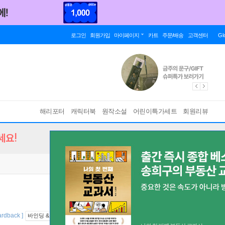
로그인
회원가입
마이페이지
카트
주문/배송
고객센터
Gl
해리포터
캐릭터북
원작소설
어린이특가세트
회원리뷰
세요!
ardback ]
바인딩 & 에디션 안내