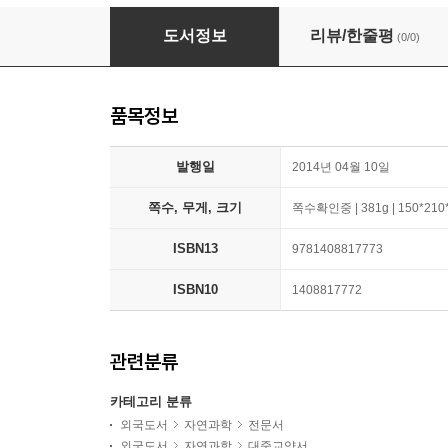
Alex Through the Looking-Glass
도서정보
리뷰/한줄평
(0/0)
품목정보
발행일
2014년 04월 10일
쪽수, 무게, 크기
쪽수확인중 | 381g | 150*21
ISBN13
9781408817773
ISBN10
1408817772
관련분류
카테고리 분류
외국도서
자연과학
전문서
외국도서
자연과학
대중교양서