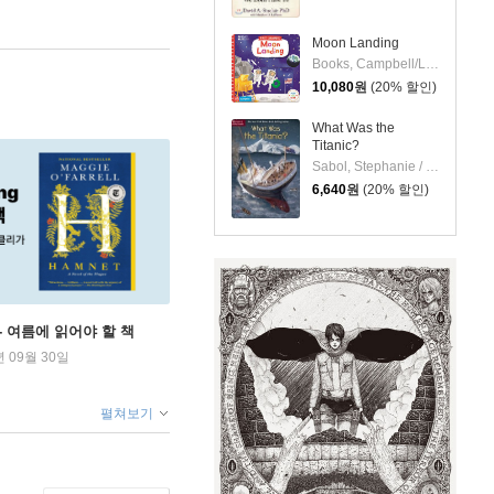
Moon Landing
Books, Campbell/Lee, Lon(ILL)
10,080
원
(20% 할인)
What Was the
Titanic?
Sabol, Stephanie / Who Hq / Copeland, Gregory
6,640
원
(20% 할인)
ng - 여름에 읽어야 할 책
년 09월 30일
펼쳐보기