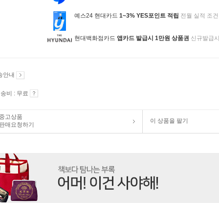
예스24 현대카드
1~3% YES포인트 적립
전월 실적 조건
현대백화점카드
앱카드 발급시 1만원 상품권
신규발급
송안내
송비 : 무료
중고상품
이 상품을 팔기
판매요청하기