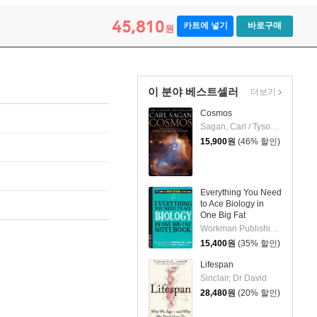
45,810
카트에 넣기
바로구매
원
이 분야 베스트셀러
더보기
Cosmos
Sagan, Carl / Tyson, Neil Degrasse / Druyan, Ann
15,900
원
(46% 할인)
Everything You Need
to Ace Biology in
One Big Fat
Notebook
Workman Publishing / Brown, Matthew
15,400
원
(35% 할인)
Lifespan
Sinclair, Dr David
28,480
원
(20% 할인)