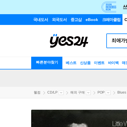
국내도서
외국도서
중고샵
eBook
크레마클럽
C
빠른분야찾기
베스트
신상품
이벤트
바이백
매
웰컴
CD/LP
해외 구매
POP
Blues