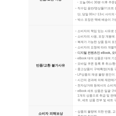
오늘 06시 30분 이후 주문
직수입 음반/영상물/기프트 
단, 당일 00시~13시 사이
박스 포장은 택배 배송이 가
소비자의 책임 있는 사유로 
소비자의 사용, 포장 개봉에 
복제가 가능한 상품 등의 포장을 
소비자의 요청에 따라 개별
디지털 컨텐츠인 eBook, 
eBook 대여 상품은 대여 기
모바일 쿠폰 등록 후 취소/환
반품/교환 불가사유
중고상품이 구매확정(자동 
LP상품의 재생 불량 원인이 기
시간의 경과에 의해 재판매가
전자상거래 등에서의 소비자
eBook 세트 상품은 일괄 
1개의 상품으로 취급 및 판매
우, 세트 상품 전부 및 세트
상품의 불량에 의한 반품, 교
소비자 피해보상