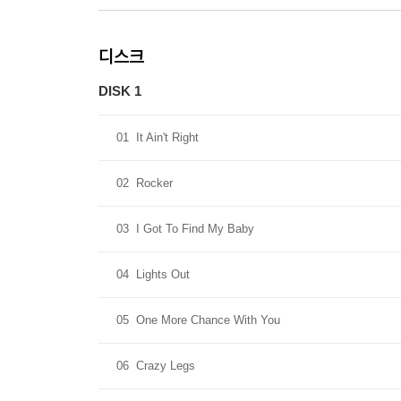
디스크
DISK 1
01
It Ain't Right
02
Rocker
03
I Got To Find My Baby
04
Lights Out
05
One More Chance With You
06
Crazy Legs