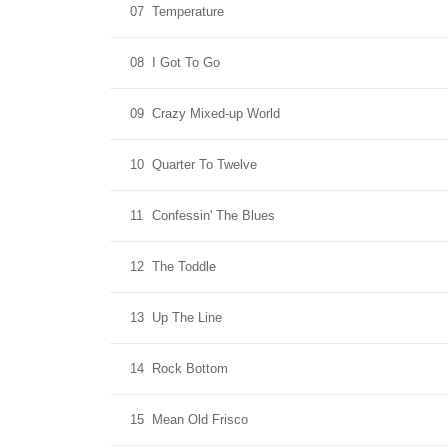
07
Temperature
08
I Got To Go
09
Crazy Mixed-up World
10
Quarter To Twelve
11
Confessin' The Blues
12
The Toddle
13
Up The Line
14
Rock Bottom
15
Mean Old Frisco