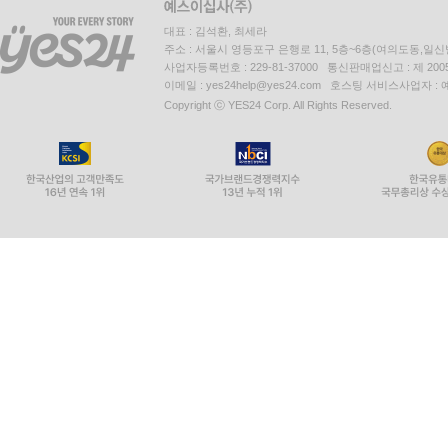
대표 : 김석환, 최세라
주소 : 서울시 영등포구 은행로 11, 5층~6층(여의도동,일신
사업자등록번호 : 229-81-37000 통신판매업신고 : 제 200
이메일 : yes24help@yes24.com 호스팅 서비스사업자 :
Copyright ⓒ YES24 Corp. All Rights Reserved.