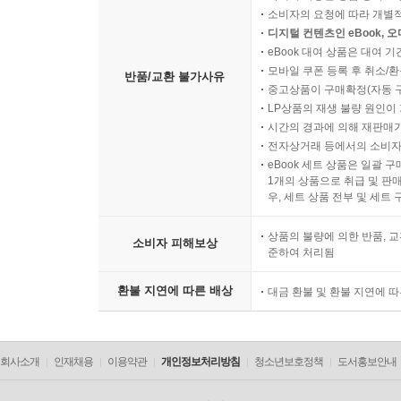
소비자의 요청에 따라 개별
디지털 컨텐츠인 eBook, 
eBook 대여 상품은 대여 기
모바일 쿠폰 등록 후 취소/환
반품/교환 불가사유
중고상품이 구매확정(자동 
LP상품의 재생 불량 원인이 기
시간의 경과에 의해 재판매가
전자상거래 등에서의 소비자
eBook 세트 상품은 일괄 
1개의 상품으로 취급 및 판매
우, 세트 상품 전부 및 세트
상품의 불량에 의한 반품, 교
소비자 피해보상
준하여 처리됨
환불 지연에 따른 배상
대금 환불 및 환불 지연에 
회사소개
인재채용
이용약관
개인정보처리방침
청소년보호정책
도서홍보안내