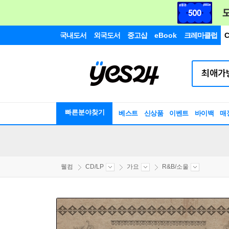
국내도서
외국도서
중고샵
eBook
크레마클럽
C
빠른분야찾기
베스트
신상품
이벤트
바이백
매
웰컴
CD/LP
가요
R&B/소울