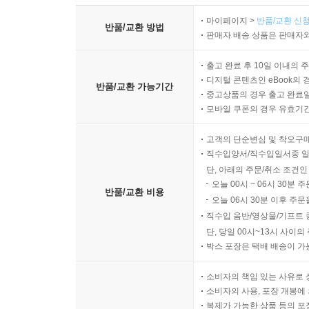
마이페이지 >
반품/교환 신청
반품/교환 방법
판매자 배송 상품은 판매자와
출고 완료 후 10일 이내의 
디지털 콘텐츠인 eBook의 
반품/교환 가능기간
중고상품의 경우 출고 완료일
모바일 쿠폰의 경우 유효기간(
고객의 단순변심 및 착오구
직수입양서/직수입일서중 일
단, 아래의 주문/취소 조건인
오늘 00시 ~ 06시 30분 
반품/교환 비용
오늘 06시 30분 이후 주문
직수입 음반/영상물/기프트 
단, 당일 00시~13시 사이
박스 포장은 택배 배송이 가
소비자의 책임 있는 사유로 
소비자의 사용, 포장 개봉에 
복제가 가능한 상품 등의 포장을 