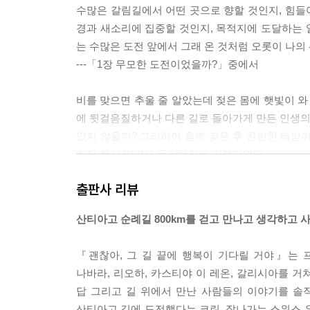
수많은 갈림길에서 어떤 곳으로 향할 것인지, 힘들어
경과 새소리에 집중할 것인지, 목적지에 도달하는 일
는 수많은 도전 앞에서 그래 온 것처럼 오롯이 나의
---「1장 무모한 도전이었을까?」중에서
비를 맞으면 추울 줄 알았는데 젖은 몸에 햇빛이 와
에 뒷걸음질하거나 다른 길로 돌아가게 만든 인생의
있지 않을까? 그리하여 흠뻑 젖은 후 찬란한 태양
치자 왠지 약간은 용감해지는 기분이었다.
---「2장 바람과 별이 교차하는 곳」중에서
출판사 리뷰
산티아고 길을 걷다 보면 알게 된다. 구름이, 바람
산티아고 순례길 800km를 걷고 만나고 생각하고 
은 다행스럽고 오히려 고마운 날들이었다는 사실을
---「3장 그 길이 주는 선물」중에서
『괜찮아, 그 길 끝에 행복이 기다릴 거야』는 
나바라, 리오하, 카스티야 이 레온, 갈리시아를 거
카미노를 걸으며 체득한, 그래서 나중에도 꼭 기억해
답 그리고 길 위에서 만난 사람들의 이야기를 솔직
아는 마음가짐’이 있었다. 자연, 환경, 내게 주어
산티아고 길에 도전했다는 코린, 잘나가는 스위스 