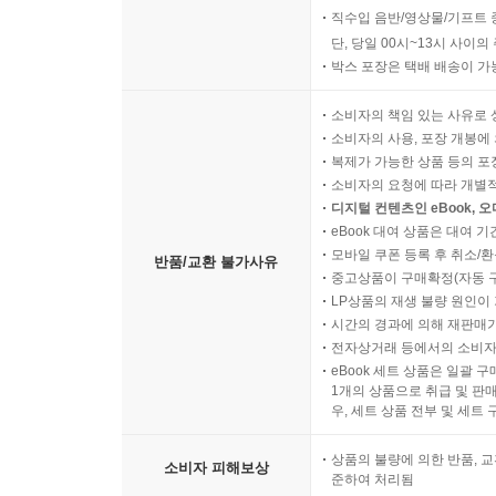
직수입 음반/영상물/기프트 
단, 당일 00시~13시 사이
박스 포장은 택배 배송이 가
소비자의 책임 있는 사유로 
소비자의 사용, 포장 개봉에 
복제가 가능한 상품 등의 포장을 
소비자의 요청에 따라 개별
디지털 컨텐츠인 eBook, 
eBook 대여 상품은 대여 기
모바일 쿠폰 등록 후 취소/환
반품/교환 불가사유
중고상품이 구매확정(자동 
LP상품의 재생 불량 원인이 기
시간의 경과에 의해 재판매가
전자상거래 등에서의 소비자
eBook 세트 상품은 일괄 
1개의 상품으로 취급 및 판매
우, 세트 상품 전부 및 세트
상품의 불량에 의한 반품, 교
소비자 피해보상
준하여 처리됨