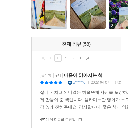
2
전체 리뷰
(53)
1
2
3
마음이 맑아지는 책
종이책
구매
z******0
2023-04-07
신고
|
|
|
삶에 지치고 의미없는 허울속에 자신을 포장하
게 만들어 준 책입니다. 엘카미노란 영화가 스
감 있게 전해주네요. 감사합니다, 좋은 책과 영화
4명
이 이 리뷰를 추천합니다.