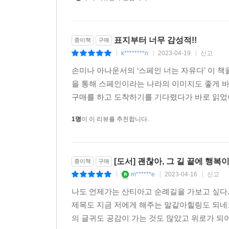
표지부터 너무 감성적!!
종이책
구매
k********n
2023-04-19
신고
|
|
|
손미나 아나운서의 ‘스페인 너는 자유다’ 이 책
을 통해 스페인이라는 나라의 이미지도 좋게 바
구매를 하고 도착하기를 기다렸다가 바로 읽었어
1명
이 이 리뷰를 추천합니다.
[도서] 괜찮아, 그 길 끝에 행복
종이책
구매
m******e
2023-04-16
신고
|
|
|
나도 언제가는 산티아고 순례길을 가보고 싶다
제목도 지금 저에게 해주는 말같아힐링도 되네
의 글귀도 공감이 가는 것도 많았고 위로가 되어