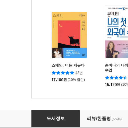
스페인, 너는 자유다
손미나의 나의
수업
43건
17,100
원
(10% 할인)
15,120
원
(10
괜찮아, 그 길 끝에 행복이 기다릴 거야
도서정보
리뷰/한줄평
(53/36)