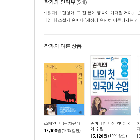
작가와 인터뷰
(5개)
[읽다]
『괜찮아, 그 길 끝에 행복이 기다릴 거야』 손미
[읽다]
소설가 손미나 “세상에 우연히 이루어지는 건 하나도 없어요”-
작가의 다른 상품
스페인, 너는 자유다
손미나의 나의 첫 외국
어
어 수업
17,100
원
(10% 할인)
15,120
원
(10% 할인)
1