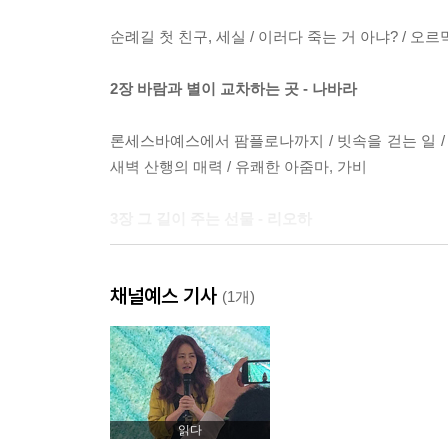
순례길 첫 친구, 세실 / 이러다 죽는 거 아냐? / 오
2장 바람과 별이 교차하는 곳 - 나바라
론세스바예스에서 팜플로나까지 / 빗속을 걷는 일 / 매
새벽 산행의 매력 / 유쾌한 아줌마, 가비
3장 그 길이 주는 선물 - 리오하
추억의 로그로뇨 / 타파스 즐기기 / 구름들 / 궂은 날
채널예스 기사
(1개)
4장 카미노는 마음으로 걷는 것 - 카스티야 이 레온
마음의 준비 / 황량함마저 눈부신 / 86400의 의미 /
없는 사랑 / 완전한 자유 / 선택 / 내 안의 소리 / 
읽다