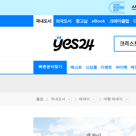
국내도서
외국도서
중고샵
eBook
크레마클럽
C
빠른분야찾기
베스트
신상품
이벤트
바이백
매
웰컴
국내도서
에세이
여행 에세이