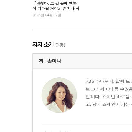
5장 산티아고 길은 인생을 닮았다 - 갈리시아
『괜찮아, 그 길 끝에 행복
이 기다릴 거야』 손미나 작
가 북토크 현장
2023년 04월 17일
노란 화살표 / 최고의 메이트 / 진짜 홀로서기 / 100
갈리시아식 문어 요리 / 나만의 산티아고 길
6장 그 모든 순간이 나였어 - 산티아고 데 콤포스텔
저자 소개
(1명)
아버지의 십자가 / 마지막 날 / 도착 / 카미노가 준 
저 :
손미나
에필로그 - 당신만의 보물을 발견하기를 바라며
KBS 아나운서, 알랭 
브 크리에이터 등 수많은
인’이다. 스페인 바르
고, 당시 스페인에 가는 