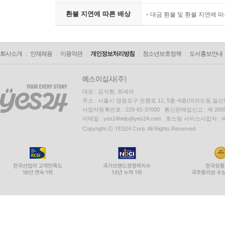
환불 지연에 따른 배상
대금 환불 및 환불 지연에 
회사소개
인재채용
이용약관
개인정보처리방침
청소년보호정책
도서홍보안내
대표 : 김석환, 최세라
주소 : 서울시 영등포구 은행로 11, 5층~6층(여의도동,일신
사업자등록번호 : 229-81-37000 통신판매업신고 : 제 200
이메일 : yes24help@yes24.com 호스팅 서비스사업자 :
Copyright ⓒ YES24 Corp. All Rights Reserved.