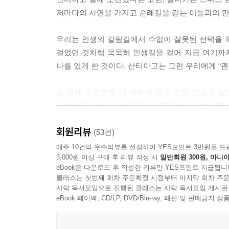
더 부드럽게 다가온다. 잠시 멈추어 기다릴 줄 아는
저마다의 사연을 가지고 순례길을 걷는 이들과의 만
이다.
---「4장 카미노는 마음으로 걷는 것」중에서
우리는 인생의 갈림길에서 수없이 잘못된 선택을 하
걸었던 것처럼 묵묵히 인생길을 걸어 지금 여기까지
700km 이상을 걷고 보니 산티아고 실은 매일매일
나를 있게 한 것이다. 산티아고는 그런 우리에게 “
된다 하지만 화살표가 어디를 가리키는지 명확하지 
다.
길 끝에 도착했을 때 저자가 얻은 것은 인생의 질문
---「5장 산티아고 길은 인생을 닮았다」중에서
무엇이든 할 수 있을 것 같은 단단함이 마음에 꽉
산티아고 길이 그랬듯이 이번 책이 독자들에게도 
원하지 않는 혹은 우리를 슬프게 하는 일들이 벌어
회원리뷰
바란다.
(53건)
사실을 겸허하게 받아들일 수 있어야 한다. 중요한 
매주 10건의 우수리뷰를 선정하여 YES포인트 3만원을 드
---「6장 그 모든 순간이 나였어」중에서
3,000원 이상 구매 후 리뷰 작성 시
일반회원 300원, 마니아
아름다운 산티아고 풍경이 주는 힐링
eBook은 다운로드 후 작성한 리뷰만 YES포인트 지급됩니
언젠가, 당신도 그 길이 부를 때가 오거든 주저 없
클래스는 첫번째 회차 주문확정 시점부터 마지막 회차 주문
많은 이들이 산티아고 순례길을 찾는 이유는 길을 걸
사락 독서모임으로 진행된 클래스는 사락 독서모임 게시판
는 없다는 것을 기억했으면 한다. 단언컨대 산티아고
난 후 인생이 달라졌다고 말하는 이들이 많다. 특
eBook 페이백, CD/LP, DVD/Blu-ray, 패션 및 판매금
때문이다. 중요한 건 언제 어떻게 그것을 발견하는가
있는 원동력이 되어준다. 하늘에 닿을 듯 높은 
초록빛이 장관인 나바라, 끝없는 포도밭과 뭉게구
---「에필로그」중에서