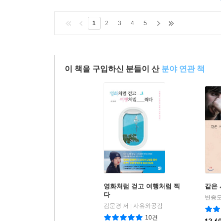
1
2
3
4
5
이 책을 구입하신 분들이 산
분야 연관 책
영화처럼 걷고 여행처럼 찍
같은 
다
변종모
김문경 저
사유와공감
|
10건