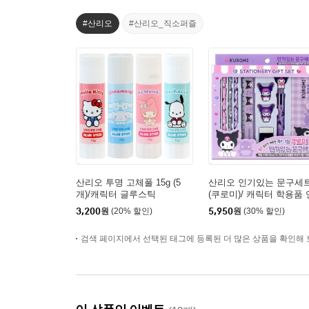
#산리오
#산리오_직소퍼즐
산리오 투명 고체풀 15g (5
산리오 인기있는 문구세
개)/캐릭터 글루스틱
(쿠로미)/ 캐릭터 학용품 
필 볼펜 필통 패키지
3,200
원
(20% 할인)
5,950
원
(30% 할인)
검색 페이지에서 선택된 태그에 등록된 더 많은 상품을 확인해 