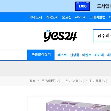
국내도서
외국도서
중고샵
eBook
크레마클럽
C
빠른분야찾기
베스트
신상품
이벤트
바이백
매
웰컴
문구/GIFT
취미/여행
취미용품