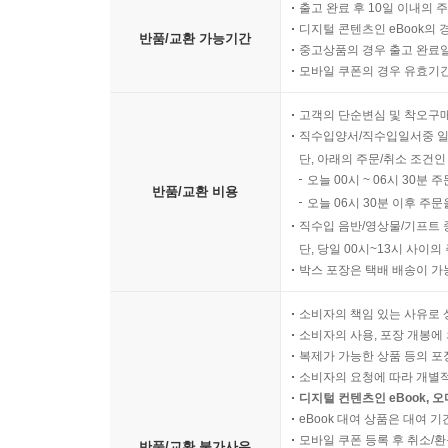
출고 완료 후 10일 이내의 
디지털 콘텐츠인 eBook의 
반품/교환 가능기간
중고상품의 경우 출고 완료일
모바일 쿠폰의 경우 유효기간(
고객의 단순변심 및 착오구
직수입양서/직수입일서중 일
단, 아래의 주문/취소 조건인
오늘 00시 ~ 06시 30분 
반품/교환 비용
오늘 06시 30분 이후 주문
직수입 음반/영상물/기프트 
단, 당일 00시~13시 사이
박스 포장은 택배 배송이 가
소비자의 책임 있는 사유로 
소비자의 사용, 포장 개봉에 
복제가 가능한 상품 등의 포장을 
소비자의 요청에 따라 개별
디지털 컨텐츠인 eBook, 
eBook 대여 상품은 대여 기
모바일 쿠폰 등록 후 취소/환
반품/교환 불가사유