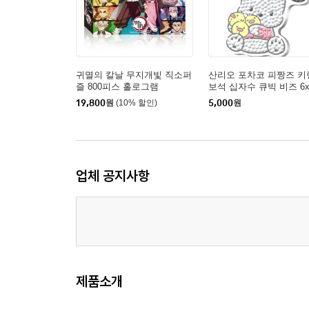
귀멸의 칼날 무지개빛 직소퍼
산리오 포차코 피짱즈 키
즐 800피스 홀로그램
보석 십자수 큐빅 비즈 6x
19,800
원
(10% 할인)
5,000
원
업체 공지사항
제품소개