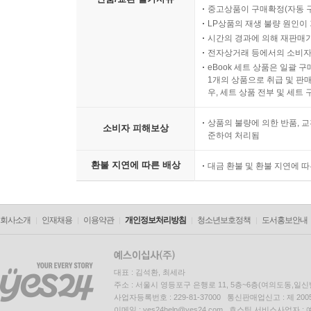
중고상품이 구매확정(자동 
LP상품의 재생 불량 원인이 기
시간의 경과에 의해 재판매가
전자상거래 등에서의 소비자
eBook 세트 상품은 일괄 
1개의 상품으로 취급 및 판매
우, 세트 상품 전부 및 세트
상품의 불량에 의한 반품, 교
소비자 피해보상
준하여 처리됨
환불 지연에 따른 배상
대금 환불 및 환불 지연에 
회사소개
인재채용
이용약관
개인정보처리방침
청소년보호정책
도서홍보안내
대표 : 김석환, 최세라
주소 : 서울시 영등포구 은행로 11, 5층~6층(여의도동,일신
사업자등록번호 : 229-81-37000 통신판매업신고 : 제 200
이메일 : yes24help@yes24.com 호스팅 서비스사업자 :