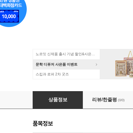
노르잇 신제품 출시 기념 할인&사은품 증정!
문학 디퓨저 사은품 이벤트
스킵과 로퍼 2차 굿즈
산리오 캐릭터즈 직소퍼즐 150피스 쿠로미
상품정보
리뷰/한줄평
(0/0)
품목정보