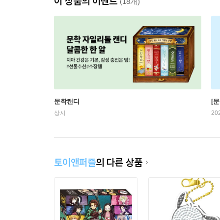
이 상품의 이벤트
(18개)
문학캔디
[문
상시
20
토이앤퍼즐
의 다른 상품