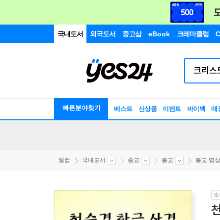
국내도서
외국도서
중고샵
eBook
크레마클럽
C
빠른분야찾기
베스트
신상품
이벤트
바이백
매
웰컴
국내도서
종교
불교
불교 명상
소