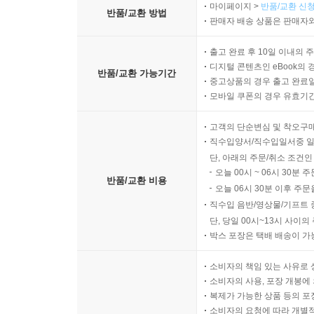
마이페이지 >
반품/교환 신청
반품/교환 방법
판매자 배송 상품은 판매자와
출고 완료 후 10일 이내의 
디지털 콘텐츠인 eBook의 
반품/교환 가능기간
중고상품의 경우 출고 완료일
모바일 쿠폰의 경우 유효기간(
고객의 단순변심 및 착오구
직수입양서/직수입일서중 일
단, 아래의 주문/취소 조건인
오늘 00시 ~ 06시 30분 
반품/교환 비용
오늘 06시 30분 이후 주문
직수입 음반/영상물/기프트 
단, 당일 00시~13시 사이
박스 포장은 택배 배송이 가
소비자의 책임 있는 사유로 
소비자의 사용, 포장 개봉에 
복제가 가능한 상품 등의 포장을 
소비자의 요청에 따라 개별