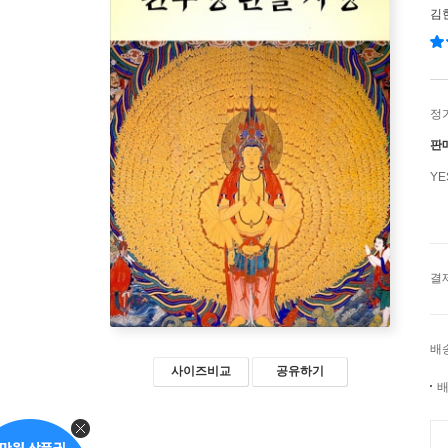
김
정
판
Y
결
배
사이즈비교
공유하기
배