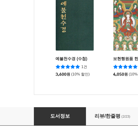
예불천수경 (수첩)
보현행원품 한
1건
3,600
원
(10% 할인)
4,050
원
(10%
천수경 한글 사경
도서정보
리뷰/한줄평
(2/23)