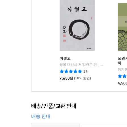
이뭣고
쓰면
하
경봉 대선사 저/김현준 편
효림
|
정의행
1건
7,650
원
(10% 할인)
4,50
배송/반품/교환 안내
배송 안내