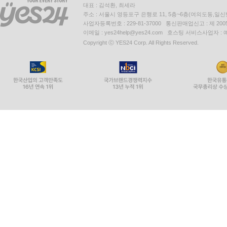
대표 : 김석환, 최세라
주소 : 서울시 영등포구 은행로 11, 5층~6층(여의도동,일신
사업자등록번호 : 229-81-37000 통신판매업신고 : 제 200
이메일 : yes24help@yes24.com 호스팅 서비스사업자 :
Copyright ⓒ YES24 Corp. All Rights Reserved.