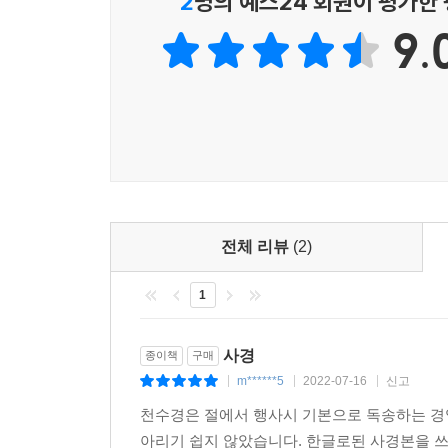
2
명의 예스24 회원이 평가한
9.
전체 리뷰
(2)
1
사경
종이책
구매
m******5
2022-07-16
신고
|
|
|
천수경은 절에서 행사시 기본으로 독송하는 경
아리기 쉽지 않았습니다. 한글로된 사경본을 