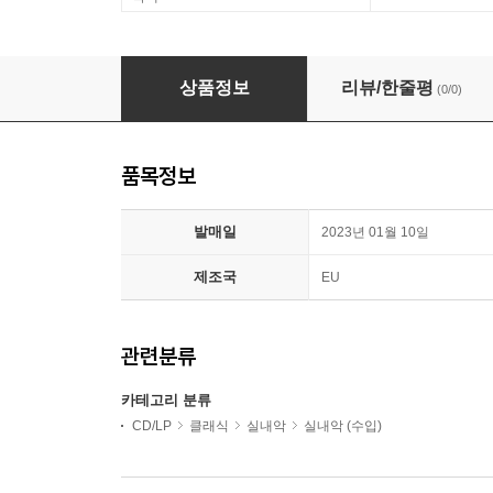
Murat Cevik / David Sautter 로타: 전주곡
상품정보
리뷰/한줄평
(0/0)
품목정보
발매일
2023년 01월 10일
제조국
EU
관련분류
카테고리 분류
CD/LP
클래식
실내악
실내악 (수입)