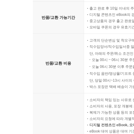
출고 완료 후 10일 이내의 
디지털 콘텐츠인 eBook의 
반품/교환 가능기간
중고상품의 경우 출고 완료일
모바일 쿠폰의 경우 유효기간(
고객의 단순변심 및 착오구
직수입양서/직수입일서중 일
단, 아래의 주문/취소 조건인
오늘 00시 ~ 06시 30분 
반품/교환 비용
오늘 06시 30분 이후 주문
직수입 음반/영상물/기프트 
단, 당일 00시~13시 사이
박스 포장은 택배 배송이 가
소비자의 책임 있는 사유로 
소비자의 사용, 포장 개봉에 
복제가 가능한 상품 등의 포장을 
소비자의 요청에 따라 개별
디지털 컨텐츠인 eBook, 
eBook 대여 상품은 대여 기