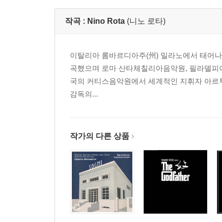
작곡 :
Nino Rota
(니노 로타)
이탈리아 롬바르디아주(州) 밀라노에서 태어나 어
곡했으며 로마 산타체칠리아음악원, 필라델피아 
국의 커티스음악원에서 세계적인 지휘자 아르투로 토
감독의...
작가의 다른 상품