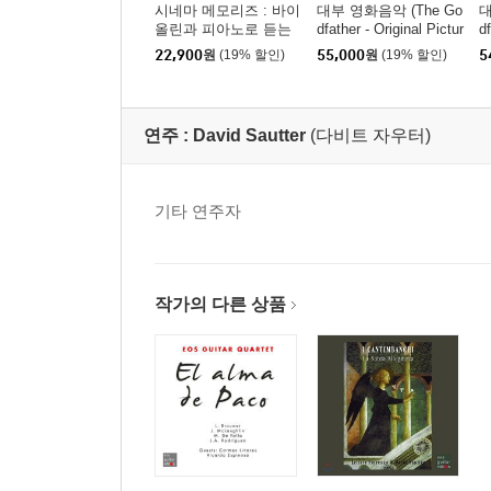
시네마 메모리즈 : 바이
대부 영화음악 (The Go
대
올린과 피아노로 듣는
dfather - Original Pictur
df
영화 모음곡 (Cinema
e Soundtrack) [LP]
e
22,900
원
(19% 할인)
55,000
원
(19% 할인)
5
Memories)
블
연주 :
David Sautter
(다비트 자우터)
기타 연주자
작가의 다른 상품