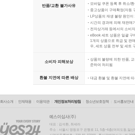
모바일 쿠폰 등록 후 취소/환
반품/교환 불가사유
중고상품이 구매확정(자동 
LP상품의 재생 불량 원인이 기
시간의 경과에 의해 재판매가
전자상거래 등에서의 소비자
eBook 세트 상품은 일괄 
1개의 상품으로 취급 및 판매
우, 세트 상품 전부 및 세트
상품의 불량에 의한 반품, 교
소비자 피해보상
준하여 처리됨
환불 지연에 따른 배상
대금 환불 및 환불 지연에 
회사소개
인재채용
이용약관
개인정보처리방침
청소년보호정책
도서홍보안내
대표 : 김석환, 최세라
주소 : 서울시 영등포구 은행로 11, 5층~6층(여의도동,일신