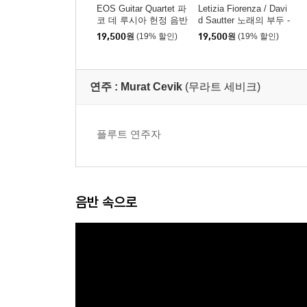
EOS Guitar Quartet 파
Letizia Fiorenza / Davi
코 데 루시아 헌정 음반
d Sautter 노래의 부두 -
- EOS 기타사중주단 (E
신성한 환희 (I Cantimb
19,500
원
(19% 할인)
19,500
원
(19% 할인)
l Alma de Paco : A Trib
anchi - La Santa Allegr
ute to Paco de Lucia)
ezza)
연주 :
Murat Cevik
(무라트 세비크)
플루트 연주자
음반 속으로