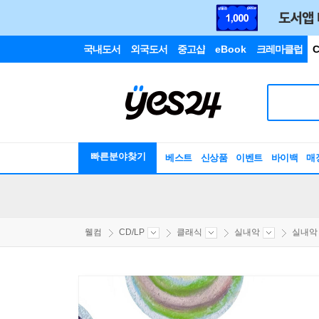
국내도서
외국도서
중고샵
eBook
크레마클럽
C
빠른분야찾기
베스트
신상품
이벤트
바이백
매
웰컴
CD/LP
클래식
실내악
실내악 