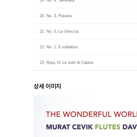
19
No. 4, Serenata
20
No. 3, Pavana
21
No. 5, La chioccia
22
No. 1, Il soldatino
23
Rota, N: Le notti di Cabiria
상세 이미지