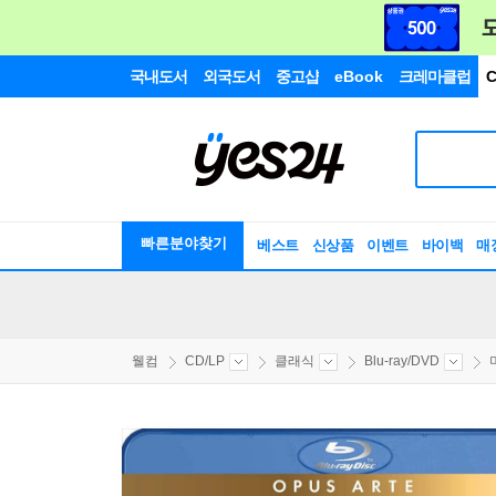
국내도서
외국도서
중고샵
eBook
크레마클럽
C
빠른분야찾기
베스트
신상품
이벤트
바이백
매
웰컴
CD/LP
클래식
Blu-ray/DVD