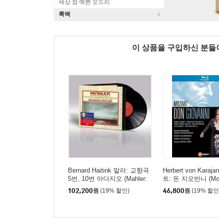
세상 참 예쁜 오드리
룩백
이 상품을 구입하신 분
Bernard Haitink 말러: 교향곡
Herbert von Kara
5번, 10번 아다지오 (Mahler:
트: 돈 지오반니 (Moz
Symphony No.5 & No.10 `Ad
Giovanni, K527)
102,200
원
(19% 할인)
46,800
원
(19% 할인
agio`) [2LP]