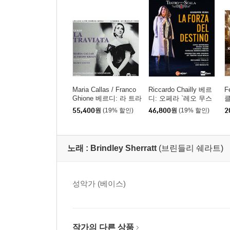
Maria Callas / Franco
Riccardo Chailly 베르
F
Ghione 베르디: 라 트라
디: 오페라 `레오 무스
클
비아타 - 마리아 칼라
카토` (Verdi: Opera `La
55,400
원
(19% 할인)
46,800
원
(19% 할인)
2
스, 프랑코 기오네 / (Ve
Forza Del Destino`)
아
rdi: La Traviata) [SAC
e 
D]
n
s
노래 :
Brindley Sherratt
(브린들리 쉐라트)
성악가 (베이스)
작가의 다른 상품