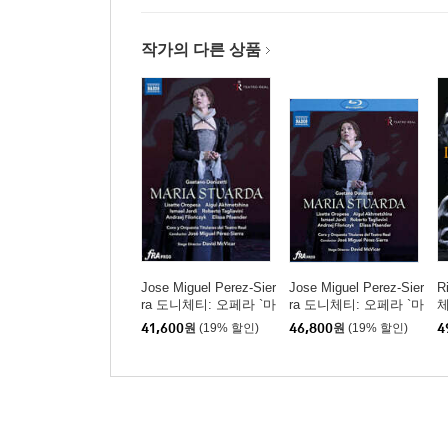
작가의 다른 상품
Jose Miguel Perez-Sier
Jose Miguel Perez-Sier
R
ra 도니체티: 오페라 `마
ra 도니체티: 오페라 `마
체
리아 스투아르다` (Doni
리아 스투아르다` (Doni
르
41,600
원
(19% 할인)
46,800
원
(19% 할인)
4
zetti: Opera `Maria Stu
zetti: Opera `Maria Stu
i
arda`)
arda`)
m