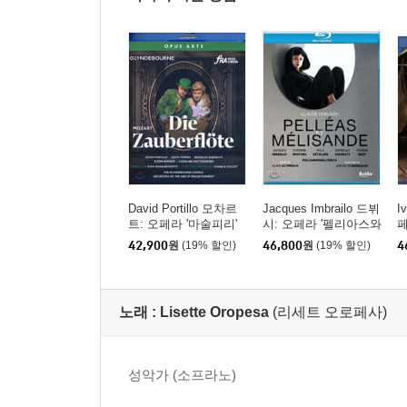
David Portillo 모차르
Jacques Imbrailo 드뷔
I
트: 오페라 '마술피리'
시: 오페라 '펠리아스와
페
(Mozart: Die Zauberflot
멜리장드' (Debussy: P
n
42,900
원
(19% 할인)
46,800
원
(19% 할인)
4
e)
elleas et Melisande)
노래 :
Lisette Oropesa
(리세트 오로페사)
성악가 (소프라노)