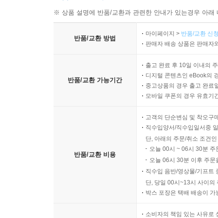
※ 상품 설명에 반품/교환과 관련한 안내가 있는경우 아래 
마이페이지 >
반품/교환 신청
반품/교환 방법
판매자 배송 상품은 판매자와
출고 완료 후 10일 이내의 
디지털 콘텐츠인 eBook의 
반품/교환 가능기간
중고상품의 경우 출고 완료일
모바일 쿠폰의 경우 유효기간(
고객의 단순변심 및 착오구
직수입양서/직수입일서중 일
단, 아래의 주문/취소 조건인
오늘 00시 ~ 06시 30분 
반품/교환 비용
오늘 06시 30분 이후 주문
직수입 음반/영상물/기프트 
단, 당일 00시~13시 사이
박스 포장은 택배 배송이 가
소비자의 책임 있는 사유로 