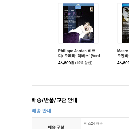
Philippe Jordan 베르
Masrc
디: 오페라 '맥베스' (Verd
오펜바흐
i: Macbeth)
기` (Of
46,800
원
(19% 할인)
46,80
ntes D
배송/반품/교환 안내
배송 안내
예스24 배송
배송 구분