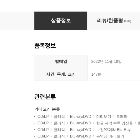
Antonio Pappano 베르디: 오페라 '리골레토' (Verd
상품정보
리뷰/한줄평
(0/0)
품목정보
발매일
2022년 11월 18일
시간, 무게, 크기
147분
관련분류
카테고리 분류
CD/LP
클래식
Blu-ray/DVD
미리보기
오페라
CD/LP
클래식
Blu-ray/DVD
한글 자막 수록 영상물
CD/LP
클래식
Blu-ray/DVD
보컬/오페라 Blu-Ray
CD/LP
클래식
Blu-ray/DVD
동영상 미리 보기