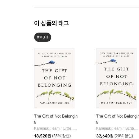
이 상품의 태그
#MBTI
The Gift of Not Belongin
The Gift of Not Belongi
g
g
Kaminski, Rami
Little, Brown and Company
Kaminski, Rami
Scribe Publications
|
|
18,520
원
(35% 할인)
32,640
원
(20% 할인)