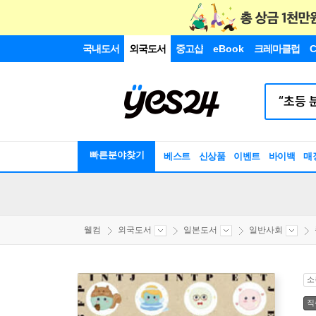
국내도서
외국도서
중고샵
eBook
크레마클럽
C
빠른분야찾기
베스트
신상품
이벤트
바이백
매
웰컴
외국도서
일본도서
일반사회
소
직