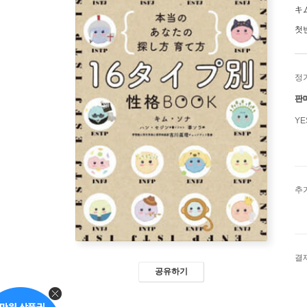
キ
첫
정
판
Y
추
결
공유하기