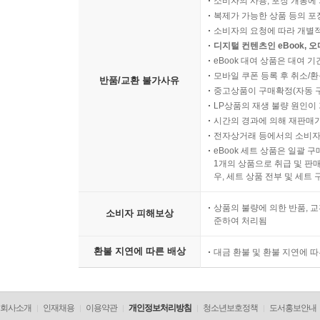
소비자의 사용, 포장 개봉에 
복제가 가능한 상품 등의 포장을 
소비자의 요청에 따라 개별
디지털 컨텐츠인 eBook, 
eBook 대여 상품은 대여 기
모바일 쿠폰 등록 후 취소/환
반품/교환 불가사유
중고상품이 구매확정(자동 
LP상품의 재생 불량 원인이 기
시간의 경과에 의해 재판매가
전자상거래 등에서의 소비자
eBook 세트 상품은 일괄 
1개의 상품으로 취급 및 판매
우, 세트 상품 전부 및 세트
상품의 불량에 의한 반품, 교
소비자 피해보상
준하여 처리됨
환불 지연에 따른 배상
대금 환불 및 환불 지연에 
회사소개
인재채용
이용약관
개인정보처리방침
청소년보호정책
도서홍보안내