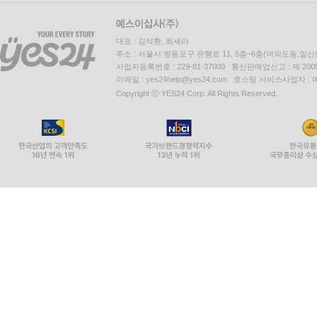
대표 : 김석환, 최세라
주소 : 서울시 영등포구 은행로 11, 5층~6층(여의도동,일신
사업자등록번호 : 229-81-37000 통신판매업신고 : 제 200
이메일 : yes24help@yes24.com 호스팅 서비스사업자 :
Copyright ⓒ YES24 Corp. All Rights Reserved.