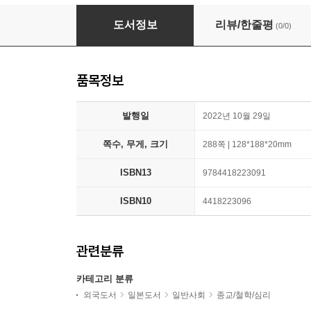
16タイプ別 性格BOOK
도서정보
리뷰/한줄평
(0/0)
품목정보
발행일
2022년 10월 29일
쪽수, 무게, 크기
288쪽 | 128*188*20mm
ISBN13
9784418223091
ISBN10
4418223096
관련분류
카테고리 분류
외국도서
일본도서
일반사회
종교/철학/심리