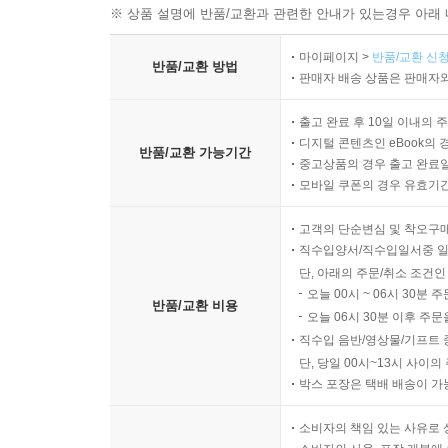
※ 상품 설명에 반품/교환과 관련한 안내가 있는경우 아래 
마이페이지 >
반품/교환 신청
반품/교환 방법
판매자 배송 상품은 판매자와
출고 완료 후 10일 이내의 
디지털 콘텐츠인 eBook의 
반품/교환 가능기간
중고상품의 경우 출고 완료일
모바일 쿠폰의 경우 유효기간(
고객의 단순변심 및 착오구
직수입양서/직수입일서중 일
단, 아래의 주문/취소 조건인
오늘 00시 ~ 06시 30분 
반품/교환 비용
오늘 06시 30분 이후 주문
직수입 음반/영상물/기프트 
단, 당일 00시~13시 사이
박스 포장은 택배 배송이 가
소비자의 책임 있는 사유로 