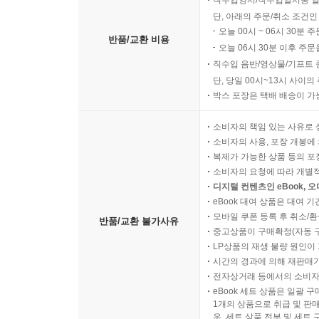
직수입양서/직수입일서중 일
단, 아래의 주문/취소 조건인
오늘 00시 ~ 06시 30분 
반품/교환 비용
오늘 06시 30분 이후 주문
직수입 음반/영상물/기프트 
단, 당일 00시~13시 사이
박스 포장은 택배 배송이 가
소비자의 책임 있는 사유로 
소비자의 사용, 포장 개봉에 
복제가 가능한 상품 등의 포장을 
소비자의 요청에 따라 개별
디지털 컨텐츠인 eBook, 
eBook 대여 상품은 대여 기
모바일 쿠폰 등록 후 취소/환
반품/교환 불가사유
중고상품이 구매확정(자동 
LP상품의 재생 불량 원인이 기
시간의 경과에 의해 재판매가
전자상거래 등에서의 소비자
eBook 세트 상품은 일괄 
1개의 상품으로 취급 및 판매
우, 세트 상품 전부 및 세트