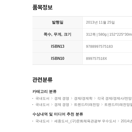
품목정보
발행일
2013년 11월 25일
쪽수, 무게, 크기
312쪽 | 580g | 152*225*30
ISBN13
9788997575183
ISBN10
899757518X
관련분류
카테고리 분류
국내도서
경제 경영
경제/경제학
각국 경제/경제사/전망
국내도서
경제 경영
트렌드/미래전망
트렌드/미래전망
수상내역 및 미디어 추천 분류
국내도서
세종도서_(구)문화체육관광부 우수도서
2014