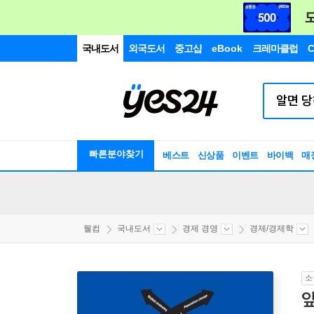
국내도서
외국도서
중고샵
eBook
크레마클럽
C
빠른분야찾기
베스트
신상품
이벤트
바이백
매
웰컴
국내도서
경제 경영
경제/경제학
소
앞