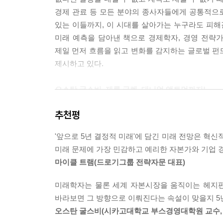
인 것은 2008년 하버드 대학교 법학과 교수인 로
4. 경제 권력의 축에서 멀어진 황혼의 유럽
경제 관료 등 모든 분야의 종사자들에게 공통적으
조’라는 의미로 사용하면서부터다. 공유 경제 분야
재정위기 확산과 동맹 해체의 가능성으로 절망하는
있는 이들까지, 이 시대를 살아가는 누구라도 피해
제에 대해 “한편으로는 개인과 개인이 온라인상에서 공
마이너스 성장을 벗어난 유럽으로 몰려드는 투자
미래 예측을 담아낸 책으로 경제학자, 경영 전략가,
친환경적이고 지속 가능한 제품을 생산할 것인가, 즉
도미노처럼 연결된 유럽과 아시아의 미래
제일 먼저 흐름을 읽고 변화를 감지하는 글로벌 펀
5. 고난의 행군을 계속할 글로벌 경제
제시하고 있다.
--- 본문 중에서
가시밭길을 예고하는 징조들
치열하게 계속되는 출구 찾기 게임
오스탄 굴스비, 제롬 글렌, 대니얼 앨트먼까지!
세계 경제 회생을 위한 히든 챔피언, 중소기업
시나리오 플래닝을 이용해 미래의 방향을 제시하다
Interview - 오스탄 굴스비
추천평
오바마 대통령의 경제 교사로 일컬어지는 전 백
미래학자들의 좌장으로 밀레니엄 프로젝트를 이끄
'앞으로 5년 결정적 미래'에 담긴 미래 전망은 혁
제5장. 앞으로 5년 한국 경제가 나아가야 할 길
논설위원인 대니얼 앨트먼, 인구 구조와 이에 따른
미래 문제에 가장 민감하고 예리한 자본가와 기업 
1. 위기는 곧 기회, 새로 형성될 기회의 창
세계에서 가장 오랜 역사를 자랑하는 경영컨설팅 
마이클 트램(드로기그룹 전략자문 대표)
세계 변화의 흐름을 주시하라
세계적인 대가 헤럴드 하인리히까지! 각 분야의 세
5년 후 한국이 접할 글로벌 산업 패러다임의 변화
글로벌 시나리오’ 프로젝트가 진행되었다.
미래학자는 물론 세계 자본시장을 움직이는 헤지펀
5년 후 한국 산업의 비전
불확실성이 높은 미래를 분석하는 데 최적인 ‘시나리
바라보면 그 방향으로 이뤄진다는 속설이 맞을지 5
2. 5년 후 한국 경제의 글로벌 포지셔닝
미래 리포트 『앞으로 5년 결정적 미래』를 완
오스탄 굴스비(시카고대학교 부스경영대학원 교수, 
시장과 분야에 맞는 차별적 포지셔닝
인터뷰를 통해 글로벌 미래에 결정적인 영향을 끼칠 