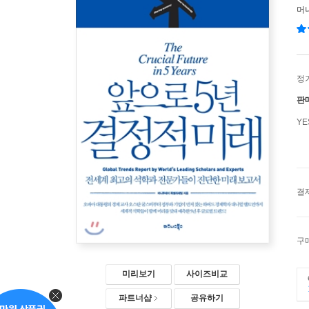
머
정
판
Y
결
구
미리보기
사이즈비교
파트너샵
공유하기