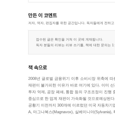
가능성 높은 한국 기술의 미래
Interview - 마이클 트램
만든 이 코멘트
제3장 자본주의의 한계를 뛰어넘을 대안적 세계
저자, 역자, 편집자를 위한 공간입니다. 독자들에게 전하고
1. 한계에 부딪힌 자본주의
기로에 선 ‘신자유주의 자본주의’
접수된 글은 확인을 거쳐 이 곳에 게재됩니다.
재정 한계로 삐걱거리는 자본주의
독자 분들의 리뷰는 리뷰 쓰기를, 책에 대한 문의는 1:
턱없이 부족한 복지예산과 대안
2. ‘정글 자본주의’의 대안, 사회적 기업
자본주의 한계를 뛰어넘을 해법은 있다
책 속으로
세상을 더 살기 좋은 곳으로 만드는 사회적 기업의 
세상을 바꾸는 사회적 기업가들
2008년 글로벌 금융위기 이후 소비시장 위축에 
3. 자본주의의 새로운 실험, 사회적 투자
재편이 불가피한 이유가 바로 여기에 있다. 이미 선진
더 나은 내일을 만드는 사회적 투자
투자 억제, 공장 폐쇄, 통합 등의 구조조정이 진행 중이
세계가 주목하는 사회적 투자
중심으로 한 업계 재편이 가속화될 것으로예상된다.
더 많은 성장이 가능한 사회적 투자
공황기 이전까지 300개에 이르렀던 미국 자동차기업
4. 사지 말고 나누자, 공유경제의 확산
A, 마그나복스(Magnavox), 실베이니아(Sylvania)
소유 경제에서 공유 경제로, 가치의 전환