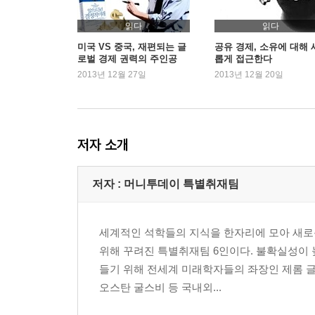
제2장. 세계 시장을 재편할 새로운 기술
1. 산업 구조에 들이닥친 혁신의 시작
읽다
읽다
공급과잉이 불러온 산업의 재편
미국 VS 중국, 재편되는 글
공유 경제, 소유에 대해 
로벌 경제 권력의 주인공
롭게 접근한다
획기적인 기술 발전으로 변화의 속도가 빨라진다
은?
2013년 12월 27일
2013년 12월 20일
제조업의 진화
2. 세계가 주목해야 할 기술들
기술이 바꿔 놓을 일상과 사회 구조
5년 후 미래를 이끌 IT, 소재, 로보틱스 기술
저자 소개
창조적 가치를 창출하는 기술 간의 결합, 융합 신산
3. 가치사슬의 혁명이 시작된다
저자 : 머니투데이 특별취재팀
상상을 앞서 가는 라이프 스타일의 변화
소규모 창조 기업이 리드하는 을갑 생태계
새로운 산업혁명, IP TV와 3D 프린팅
세계적인 석학들의 지식을 한자리에 모아 새로운 
4. 앞으로 5년 테크놀로지 시나리오
위해 꾸려진 특별취재팀 6인이다. 불확실성이 
주도권 확보를 위한 글로벌 기술 전쟁
들기 위해 전세계 미래학자들의 좌장인 제롬 글
1.5류 기술국으로서의 경쟁 우위
오스탄 굴스비 등 국내외...
기술 개발의 난관에 부딪힌 비판적 시나리오