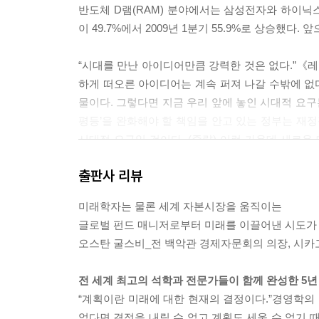
반도체 D램(RAM) 분야에서는 삼성전자와 하이닉스
공유 경제를 실현하는 사람들
이 49.7%에서 2009년 1분기 55.9%로 상승했다. 
공유 도시로 새롭게 태어나는 서울
Interview - 헤럴드 하인리히
“시대를 만난 아이디어만큼 강력한 것은 없다.”《레
하게 떠오른 아이디어는 계속 퍼져 나갈 수밖에 없다
제4장. 재편되는 글로벌 경제 권력
물이다. 그렇다면 지금 우리 앞에 놓인 시대적 요구
1. 흔들리는 경제대국, 미국의 위기
평등’을 완화해야 할 책임을 안고 있는 정부는 재정
글로벌 패권의 방향을 결정짓는 기축통화의 변동
시대적 요구일 것이다. (중략) 이런 가운데 새로운
미국의 부활을 예고하는 움직임
사실은 전혀 다르다. 기본적으로 목적 자체가 다르다
다시 돌아오지 않을 화려한 과거
출판사 리뷰
의 목적으로 삼는 일반적인 자본주의적 기업일 뿐이다
2. 일어나는 거인, 소비대국 중국
구하는 것.”이라는 가르침대로다. 그러나 사회적 기업은 최
여전한 기회의 땅, 중국
미래학자는 물론 세계 자본시장을 움직이는
로 바꾸는 변화가 이들의 목적이다. 물론 사회적 
세계 최고의 구매력을 자랑하는 중국의 소비 황금
글로벌 펀드 매니저로부터 미래를 이끌어낸 시도가 
액을 더 늘리기 위함일 뿐이지 이윤 추구 자체가 
거인을 무너뜨릴 위험 요소
오스탄 굴스비_전 백악관 경제자문회의 의장, 시
부작용은 바로잡으려고 한다. --- p.157
3. 잃어버린 20년을 뛰어넘으려는 일본
경제 부활을 노리는 아베의 승부수
전 세계 최고의 석학과 전문가들이 함께 완성한 5년
‘풍요의 시대’가 가고 ‘저성장 고부채 시대’가 도
일본의 재기를 가로막는 거대 장벽들
“계획이란 미래에 대한 현재의 결정이다.”경영학의 
아지고 있다. 공유 경제는 ‘정글 자본주의’에서 비롯
곱지 않은 시선으로 일본을 바라보는 세계
없다면 결정을 내릴 수 없고 계획도 세울 수 없기 