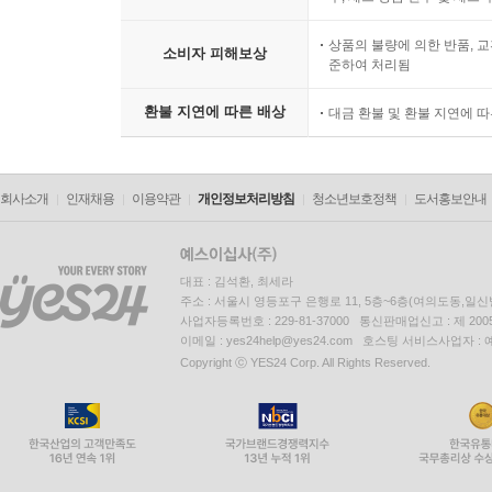
상품의 불량에 의한 반품, 교
소비자 피해보상
준하여 처리됨
환불 지연에 따른 배상
대금 환불 및 환불 지연에 
회사소개
인재채용
이용약관
개인정보처리방침
청소년보호정책
도서홍보안내
대표 : 김석환, 최세라
주소 : 서울시 영등포구 은행로 11, 5층~6층(여의도동,일신
사업자등록번호 : 229-81-37000 통신판매업신고 : 제 200
이메일 : yes24help@yes24.com 호스팅 서비스사업자 :
Copyright ⓒ YES24 Corp. All Rights Reserved.