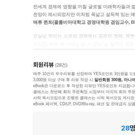
산업 영역별 발전 전략
및 자원, 신기술)를 뽑아내고, 이 동인들이 어떻게
전세계 경제에 영향을 끼칠 글로벌 미래학자들과 젊은
3. 생존하기 위한 한국 기업의 글로벌 시나리오
흐름을 가장 먼저 파악하는 글로벌 펀드 매니저 10
전망이 제시되었지만 이처럼 폭넓고 설득력 있는 예
새로운 질서의 창조자로 혁신을 모색한다
매튜 퀸트(콜롬비아대학교 경영대학원 겸임교수, BR
산업을 재정의하고 발상을 전환한다
미래를 전망하는 5개의 프리즘을 완성하다
4. 성장을 위한 정부의 역할
오늘날 우리는 소유의 경제에서 공유의 경제, 무한
『앞으로 5년 결정적 미래』에서는 미래를 분석하
새로운 사업이 자리 잡도록 사회적 인프라를 갖춘
있지만, 씨앗 속 사과는 셀 수 없다.’는 말처럼 공
변화를 중심으로 글로벌 소비 시장의 미래를 조
IT 기반 서비스 사업의 비전을 제시한다
있다.
소비시장에 대해 집중적으로 다룬다. 변해가는 소비
인프라성 서비스업의 비전을 제시하고 기반을 구
박원순(서울시장)
대해서도 다룬다. 제2장은 기술 변화와 이에 다른 
회원리뷰
(28건)
친환경/에너지 저소비형 산업 구조로 재편한다
가치 사슬의 변화가 불러온 새로운 라이프 스타일
기업 간 상생과 중소기업 혁신 역량을 강화한다
전문가들의 집단 지성으로 다양한 시선을 한데 모
매주 10건의 우수리뷰를 선정하여 YES포인트 3만원을 드
자본주의의 한계에 맞서 새롭게 등장한 대안적 경
3,000원 이상 구매 후 리뷰 작성 시
일반회원 300원, 마니아
기업의 해외 진출을 위해 개선 방안을 확대 적용한
있었을 것이다. 어떤 영역에 있는 사람이든 꼭 한번
사회적 기업, 모두가 더 행복해지는 사회적 투자는
eBook은 다운로드 후 작성한 리뷰만 YES포인트 지급됩니
Interview - 대니얼 앨트먼
헤럴드 하인리히(뤼네부르크대학교 교수)
제4장은 글로벌 헤게모니의 변화와 거시 경제 환
클래스는 첫번째 회차 주문확정 시점부터 마지막 회차 주문
사락 독서모임으로 진행된 클래스는 사락 독서모임 게시판
중국의 향후 5년이 담겨 있다. 부활을 꿈꾸며 
eBook 페이백, CD/LP, DVD/Blu-ray, 패션 및 판매금
멀어진 유럽 등 선진국과 개발도상국을 망라하는 
선택해야 할 길에 대해 이야기한다. 정부, 기업이 처
28
명
2008년 금융 위기 이후 다양한 경제 전망과 분