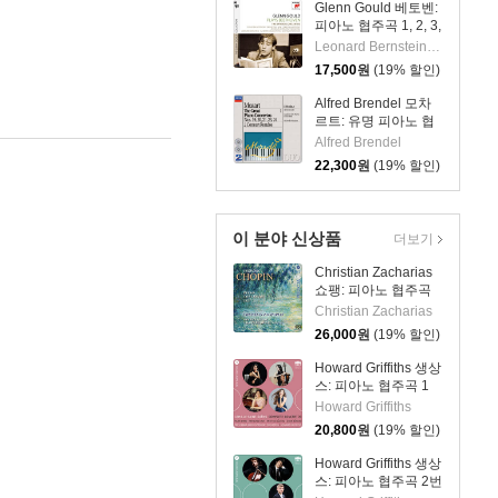
Piano Concertos)
Glenn Gould 베토벤:
피아노 협주곡 1, 2, 3,
4, 5번 `황제` - 글렌
Leonard Bernstein,Leopold Stokowski,New York Philharmonic,Columbia Symphony Orchestra,Vladimir Golschmann,Ame
굴드 (Beethoven:
17,500
원
(19% 할인)
The 5 Piano
Concertos)
Alfred Brendel 모차
르트: 유명 피아노 협
주곡집 (Mozart: The
Alfred Brendel
Great Piano
22,300
원
(19% 할인)
Concertos)
이 분야 신상품
더보기
Christian Zacharias
쇼팽: 피아노 협주곡
제1~2번 (Chopin:
Christian Zacharias
Complete Piano
26,000
원
(19% 할인)
Concertos) [SACD
Hybrid]
Howard Griffiths 생상
스: 피아노 협주곡 1
번, 첼로 협주곡 1번,
Howard Griffiths
'동물의 사육제'
20,800
원
(19% 할인)
(Saint-Saens: Piano
Concerto No.1, Cello
Howard Griffiths 생상
Concerto No.1, Le
스: 피아노 협주곡 2번
Carnaval des