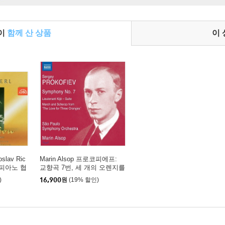
들이
함께 산 상품
이
oslav Ric
Marin Alsop 프로코피에프:
 피아노 협
교향곡 7번, 세 개의 오렌지를
ano Conc
위한 사랑 & 키제 중위 모음
)
16,900
원
(19% 할인)
곡 (Prokofiev: Symphony O
p.131, Lieutenant Kije Suite)