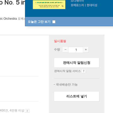
to No. 5 in G major, Op. 55) 스비아토슬
ic Orchestra
오케스트라
Alto CD
/
Alto CD
2013년 10월 30일
오늘은 그만 보기
일시품절
수량
판매시작 알림신청
판매시작 알림 서비스
국내배송만 가능
리스트에 넣기
 400건, 4만원 이상