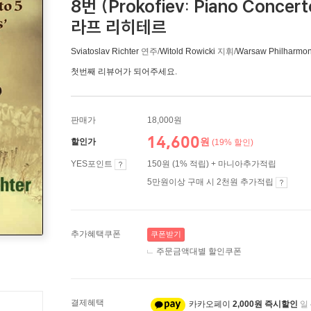
8번 (Prokofiev: Piano Concer
라프 리히테르
Sviatoslav Richter
연주/
Witold Rowicki
지휘/
Warsaw Philharmon
첫번째 리뷰어가 되어주세요.
판매가
18,000원
14,600
원
할인가
(19% 할인)
YES포인트
150원 (1% 적립) + 마니아추가적립
5만원이상 구매 시 2천원 추가적립
추가혜택쿠폰
쿠폰받기
주문금액대별 할인쿠폰
결제혜택
카카오페이
2,000원 즉시할인
일