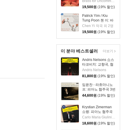
Music - 21st Century)
Brass for Uncommon Times 실내악
19,500
원
(19% 할인)
Patrick Yim / Kiu
Tung Poon 첸 이: 바
이올린, 비올라, 피아
Chen Yi 작곡 외 2명
노 작품집 (Chen Yi:
19,500
원
(19% 할인)
Works For Violin,
Viola And Piano)
이 분야 베스트셀러
더보기
Andris Nelsons 쇼스
타코비치: 교향곡, 협
주곡 (Shostakovich:
Andris Nelsons
Symphonies,
81,800
원
(19% 할인)
Concertos, Lady
Macbeth of Mtsensk
임윤찬 - 라흐마니노
District)
프: 피아노 협주곡 3번
[반 클라이번 콩쿠르
44,600
원
(19% 할인)
실황 녹음]
(Rachmaninov:
Krystian Zimerman
Piano Concerto
쇼팽: 피아노 협주곡
Op.30) [LP]
1, 2번 - 카를로 마리
Carlo Maria Giulini, Krystian Zimerman, LA Philharmonic Orchestra, Frederic Chopin
아 줄리니, 크리스티
18,600
원
(19% 할인)
안 지메르만 (Chopin: