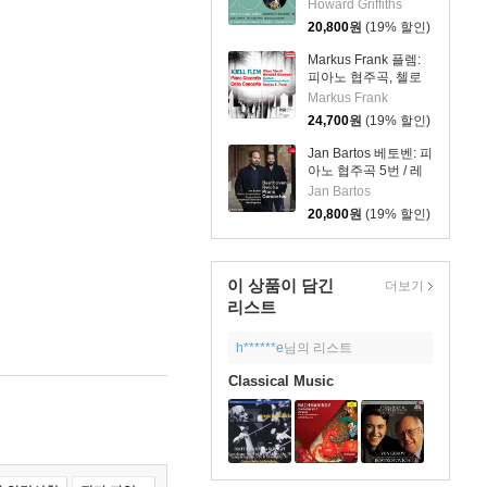
외 (Saint-Saens:
Howard Griffiths
Animaux)
Piano Concerto No.2
20,800
원
(19% 할인)
etc)
Markus Frank 플렘:
피아노 협주곡, 첼로
협주곡 (Flem: Piano
Markus Frank
Concerto & Cello
24,700
원
(19% 할인)
Concerto)
Jan Bartos 베토벤: 피
아노 협주곡 5번 / 레
이하: 피아노 협주곡
Jan Bartos
E플랫장조
20,800
원
(19% 할인)
(Beethoven: Piano
Concerto No.4,
Reich: Piano
Concerto)
이 상품이 담긴
더보기
리스트
h******e
님의 리스트
Classical Music