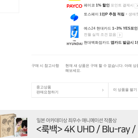
페이코
1% 할인
포인트 결제시
토스페이
1만P 추첨 적립
+ 생애
예스24 현대카드
1~3% YES포
전월 실적 조건 없음
현대백화점카드
앱카드 발급시 1
구매 시 참고사항
현재 새 상품은 구매 할 수 없습니다. 아래 
해보세요.
중고상품
이 상품을 팔기
판매요청하기