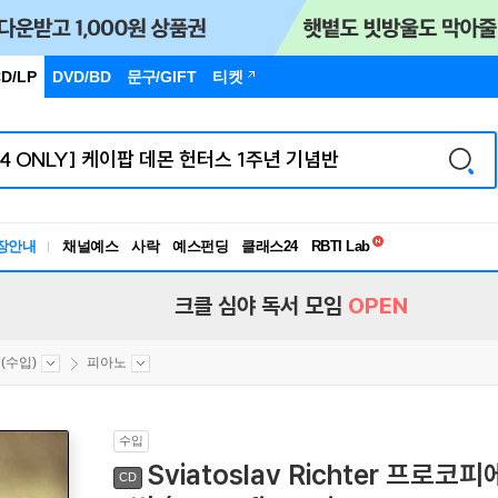
D/LP
DVD/BD
문구
/GIFT
티켓
독서유형검사
RBTI Lab
장안내
채널예스
사락
예스펀딩
클래스24
독서유형검사
크클 심야 독서 모임
OPEN
(수입)
피아노
수입
Sviatoslav Richter 프로
CD