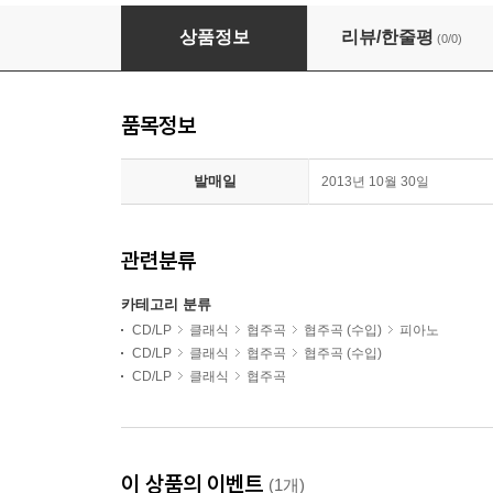
Sviatoslav Richter 프로코피에프: 피아노 협주곡 
상품정보
리뷰/한줄평
(0/0)
품목정보
발매일
2013년 10월 30일
관련분류
카테고리 분류
CD/LP
클래식
협주곡
협주곡 (수입)
피아노
CD/LP
클래식
협주곡
협주곡 (수입)
CD/LP
클래식
협주곡
이 상품의 이벤트
(1개)