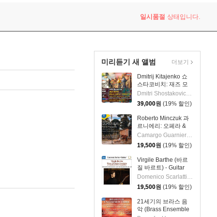
 5 in G major, Op. 55) 스비아토슬라프 리히테르
일시품절
상태입니다.
미리듣기 새 앨범
더보기
Dmitrij Kitajenko 쇼
스타코비치: 재즈 모
음곡, 발레 모음곡, 협
Dmitri Shostakovich 작곡 외 6명
주곡들
39,000
원
(19% 할인)
(Shostakovich: Jazz
Suite; Ballet Suites;
Roberto Minczuk 과
Concertos)
르니에리: 오페라 &
관현악 작품집
Camargo Guarnieri 작곡 외 2명
(Guarnieri: Pedro
19,500
원
(19% 할인)
Malazarte)
Virgile Barthe (바르
질 바르트) - Guitar
Recital (기타 리사이
Domenico Scarlatti 작곡 외 5명
틀)
19,500
원
(19% 할인)
21세기의 브라스 음
악 (Brass Ensemble