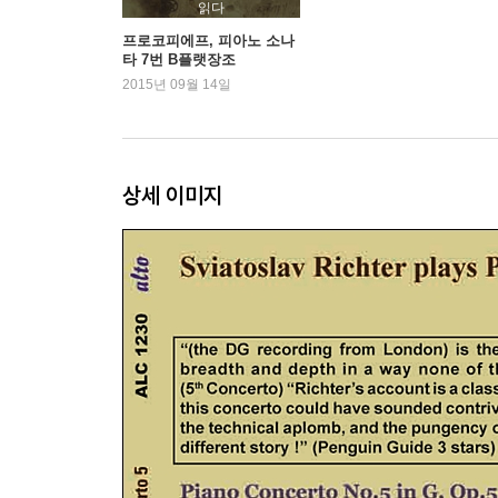
읽다
프로코피에프, 피아노 소나
타 7번 B플랫장조
2015년 09월 14일
상세 이미지