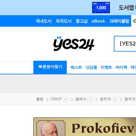
국내도서
외국도서
중고샵
eBook
크레마클럽
C
빠른분야찾기
베스트
신상품
이벤트
바이백
매
웰컴
CD/LP
클래식
협주곡
협주곡 