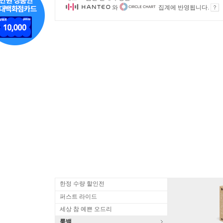
와
집계에 반영됩니다.
한정 수량 할인전
퍼스트 라이드
세상 참 예쁜 오드리
룩백