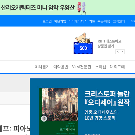
로그인
회원가입
마이페이지
카트
주문/배송
고객센터
Gl
미리듣기
예약음반
Vinyl전문관
스타샵
해외구매
코피에프: 피아노 협주곡 5번, 피아노 소나타 7,