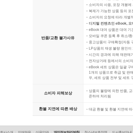
소비자의 사용, 포장 개봉에 
복제가 가능한 상품 등의 포장을 
소비자의 요청에 따라 개별
디지털 컨텐츠인 eBook, 
eBook 대여 상품은 대여 기
모바일 쿠폰 등록 후 취소/환
반품/교환 불가사유
중고상품이 구매확정(자동 
LP상품의 재생 불량 원인이 기
시간의 경과에 의해 재판매가
전자상거래 등에서의 소비자
eBook 세트 상품은 일괄 
1개의 상품으로 취급 및 판매
우, 세트 상품 전부 및 세트
상품의 불량에 의한 반품, 교
소비자 피해보상
준하여 처리됨
환불 지연에 따른 배상
대금 환불 및 환불 지연에 
회사소개
인재채용
이용약관
개인정보처리방침
청소년보호정책
도서홍보안내