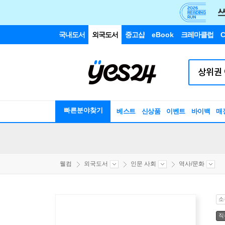
국내도서
외국도서
중고샵
eBook
크레마클럽
C
빠른분야찾기
베스트
신상품
이벤트
바이백
매
웰컴
외국도서
인문 사회
역사/문화
소
직