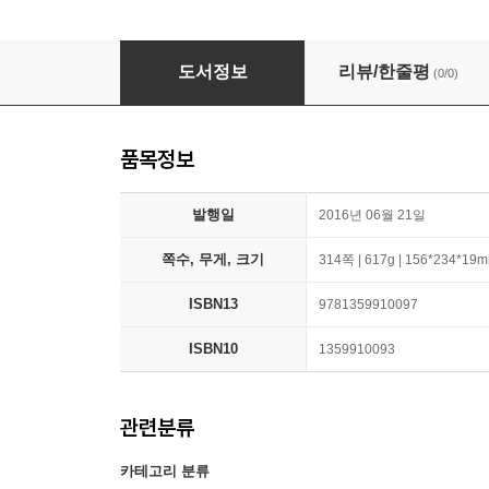
The Old Coalpit: Or, the Adventures of Rich
도서정보
리뷰/한줄평
(0/0)
품목정보
발행일
2016년 06월 21일
쪽수, 무게, 크기
314쪽 | 617g | 156*234*19
ISBN13
9781359910097
ISBN10
1359910093
관련분류
카테고리 분류