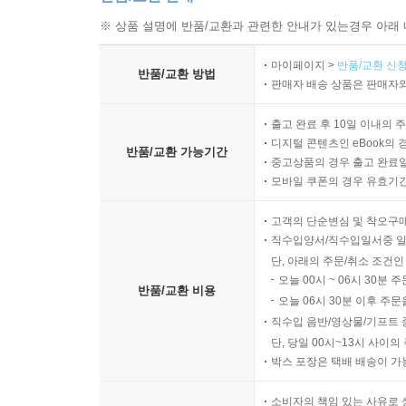
※ 상품 설명에 반품/교환과 관련한 안내가 있는경우 아래 
마이페이지 >
반품/교환 신청
반품/교환 방법
판매자 배송 상품은 판매자와
출고 완료 후 10일 이내의 
디지털 콘텐츠인 eBook의 
반품/교환 가능기간
중고상품의 경우 출고 완료일
모바일 쿠폰의 경우 유효기간(
고객의 단순변심 및 착오구
직수입양서/직수입일서중 일
단, 아래의 주문/취소 조건인
오늘 00시 ~ 06시 30분 
반품/교환 비용
오늘 06시 30분 이후 주문
직수입 음반/영상물/기프트 
단, 당일 00시~13시 사이
박스 포장은 택배 배송이 가
소비자의 책임 있는 사유로 