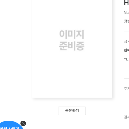
H
May
첫
정
판
Y
추
공유하기
결