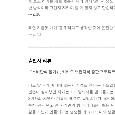
을 보고 하라는 대로 했는데 나와 맞지 않아서 중도
한 방식이라 그런지 지켜야 할 게 많지 않고 단순하
--- p.10
과연 지금껏 내가 ‘필요’하다고 생각한 것이 온전한 
--- p. 51
지금은 소비를 꾸준히 줄여가는 게 중요하다. 꾸준한
게 아니다.
출판사 리뷰
--- p.110
『소비단식 일기』, 카카오 브런치북 출판 프로젝트 
돌이켜보면 끊임없는 번뇌와 고난의 연속이었다. 나
소비의 굴레. 그 굴레를 벗어나기 위한 처절한 몸부
어느 날 내가 어디에 썼는지 기억도 안 나는 카드값
--- p.111
번번이 실패했던 작가는 카드명세서를 받아들고는 충
2년간의 치열한 기록을 책으로 묶었습니다. 5천 8
막상 나이로비에 도착해 내가 한국에서 보낸 박스들을
수천 편의 원고 중 자기만의 방 에디터들이 뽑은 단
까? 한국은 너무도 많은 필요를 느끼게 하는 곳이다
삶을 가볍게 만들어가는 생생한 이야기가 나의 생활
를 발견한다.