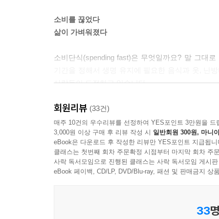
--- p.119
소비를 끊었다
삶이 가벼워졌다
미쉐린 레스토랑에 가지 못해서, 남들처럼 크고 넓은
에 없다. 아무도 나를 알지 못하기 때문에 그냥 있는
소비단식(spending fast)은 무엇일까요? 말 
다. 만날 친구도, 가야 할 핫플레이스도 없고 그저
기간을 정해서 생명 유지에 필요한 음식과 옷, 난방
사람들이 사는 이곳에서, 어쩌면 나는 온전한 나를 
사람들이 도전하고 있습니다.
--- p.123
회원리뷰
이 책은 단순히 도전을 성공하고 빚을 다 갚게 되는
(33건)
남들이 나를 어떻게 생각하는지가 무슨 상관인가? 그
도전을 이어가는 치열한 스스로와의 싸움이 담겨 
매주 10건의 우수리뷰를 선정하여 YES포인트 3만원을 드
을 고르는데 내 안에서 질문이 들려왔다. “촌스러운 
3,000원 이상 구매 후 리뷰 작성 시
일반회원 300원, 마니아
현실적인 노하우와 팁이 가득합니다. 포기하지 않고 
꺼내 입었다.
eBook은 다운로드 후 작성한 리뷰만 YES포인트 지급됩니
정기적인 수입도 생겼죠. 불안하던 마음은 건강
--- p.135
클래스는 첫번째 회차 주문확정 시점부터 마지막 회차 주문
무엇보다 소비에 중독되었던 자신의 마음을 들여다
사락 독서모임으로 진행된 클래스는 사락 독서모임 게시판
모습만이 남는 것이죠. 작가님은 말합니다. ‘무거워
eBook 페이백, CD/LP, DVD/Blu-ray, 패션 및 판매금
단순히 여행을 다니는 것과 삶을 지탱하는 모든 것들
로는 이 모든 무게를 짊어진다는 생각으로 물건을 
소비를 줄이는 건 불행할까?
것이다
33
명
나, 그리고 소비사회에 던지는 작은 질문
--- p.139