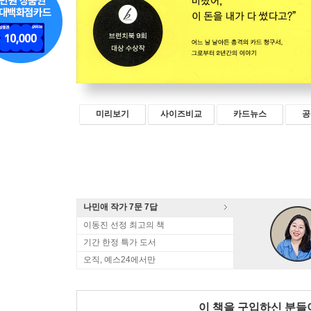
미리보기
사이즈비교
카드뉴스
공
나민애 작가 7문 7답
이동진 선정 최고의 책
기간 한정 특가 도서
오직, 예스24에서만
이 책을 구입하신 분