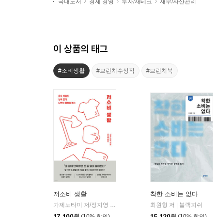
국내도서
경제 경영
투자/재테크
재무/자산관리
이 상품의 태그
#소비생활
#브런치수상작
#브런치북
저소비 생활
착한 소비는 없다
가제노타미 저/정지영 역
알에이치코리아(RHK)
최원형 저
블랙피쉬
|
|
17,100
원
(10% 할인)
15,120
원
(10% 할인)