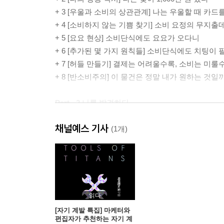
+ 3 [우울과 소비의 상관관계] 나는 우울할 때 카드
+ 4 [소비하지 않는 기쁨 찾기] 소비 요정의 무지출
+ 5 [요요 현상] 소비단식에도 요요가 오다니
+ 6 [추가된 몇 가지 원칙들] 소비단식에도 치팅이
+ 7 [허들 만들기] 결제는 어려울수록, 소비는 미룰
+ 8 [반소비주의] 이 물건은 정말 내가 원하는 것일
Part - 2 나를 발견하다
채널예스 기사
+ 1 [자리 잡기] 카드값이 5분의1로 줄었다
(1개)
+ 2 [옷 사지 않기] 종이 인형 오리기에서 파워포
+ 3 [스타벅스 끊기] 안녕, 그동안 고마웠어요
+ 4 [쇼핑앱 중독에서 벗어나기] 내일 당장 쿠팡이
+ 5 [책 정리하기] 책을 팔아 떡볶이를 사 먹었다
+ 6 [식비 줄이기] 가진 것에 감사하기
읽다
+ 7 [글쓰기] 돈 쓰고 싶을 때 글을 쓴 이야기
[자기 계발 특집] 마케터와
편집자가 추천하는 자기 계
+ 8 [소소한 소비의 기쁨과 위험] 올해는 다이어리