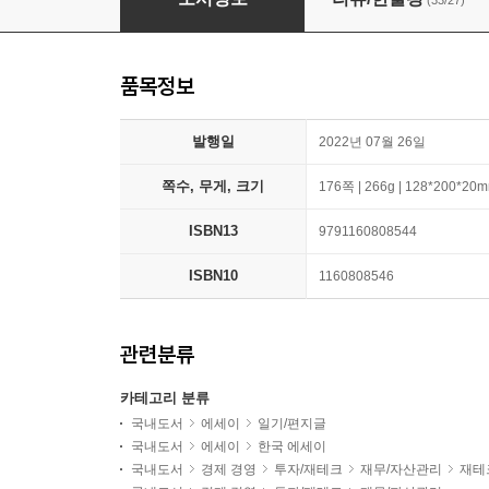
(33/27)
품목정보
발행일
2022년 07월 26일
쪽수, 무게, 크기
176쪽 | 266g | 128*200*20
ISBN13
9791160808544
ISBN10
1160808546
관련분류
카테고리 분류
국내도서
에세이
일기/편지글
국내도서
에세이
한국 에세이
국내도서
경제 경영
투자/재테크
재무/자산관리
재테