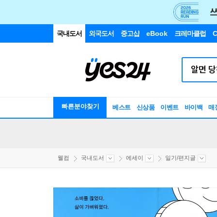
국내도서
외국도서
중고샵
eBook
크레마클럽
C
빠른분야찾기
베스트
신상품
이벤트
바이백
매
웰컴
국내도서
에세이
일기/편지글