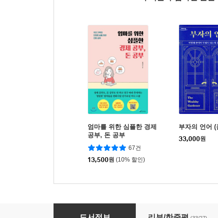
엄마를 위한 심플한 경제
부자의 언어 
공부, 돈 공부
33,000
원
67건
13,500
원
(10% 할인)
소비단식 일기
도서정보
리뷰/한줄평