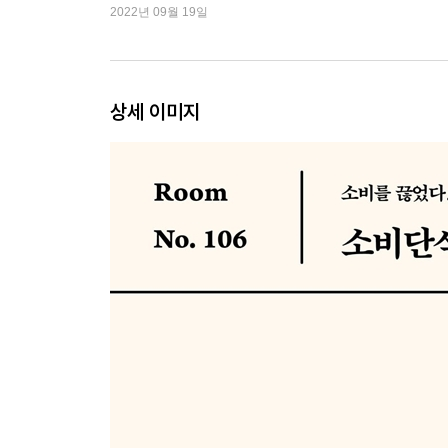
발서
2022년 09월 19일
+ 9 [자기계발 비용] 자기계발 중독자의 최후
+ 10 [윤리적 소비] 채식 그리고 소비단식
+ 11 [관계와 소비단식] 마음을 돈으로 대신할 수 
+ 12 [내면 아이 보듬기] 사실 이건 엄마가 가지고
상세 이미지
+ 13 [6개월 중간 정산] 카드값이 10분의 1로 줄어
Part - 3 소비사회를 벗어나다
+ 1 [나이로비로 가다] 1년에 로션이 몇 통이나 필
+ 2 [내 모습으로 살아갈 용기] 이방인으로 산다는 
+ 3 [감사일기] 다섯 개의 충전기를 바라보며
+ 4 [정체성과 소비] 나이로비에서 돈을 쓰지 않는 
+ 5 [이사하기] 소비하려는 자, 그 무게를 견뎌라
+ 6 [빚으로 투자하기] 빚 갚으려다 빚 늘어난 이야
+ 7 [대출상환] 도대체 나는 왜 그랬을까
+ 8 [경제적 자유] 대출이 0원이 되던 날
+ 9 [저축] 티끌이 쌓이면 티끌?