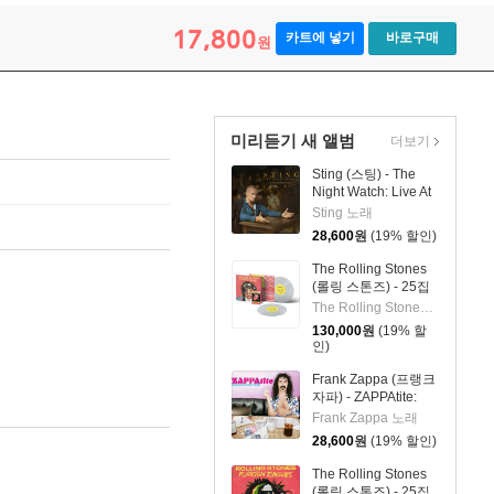
17,800
카트에 넣기
바로구매
원
미리듣기 새 앨범
더보기
Sting (스팅) - The
Night Watch: Live At
The Rijksmuseum
Sting 노래
28,600
원
(19% 할인)
The Rolling Stones
(롤링 스톤즈) - 25집
Foreign Tongues [클
The Rolling Stones 밴드
리어 컬러 2LP]
130,000
원
(19% 할
인)
Frank Zappa (프랭크
자파) - ZAPPAtite:
Frank Zappas
Frank Zappa 노래
Tastiest Tracks
28,600
원
(19% 할인)
The Rolling Stones
(롤링 스톤즈) - 25집