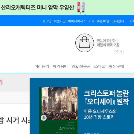
로그인
회원가입
마이페이지
카트
주문/배송
고객센터
Gl
미리듣기
예약음반
Vinyl전문관
스타샵
해외구매
기
더 밥 시거 시스템) - 2집 Noah
[ LP 미니어쳐 사양 /