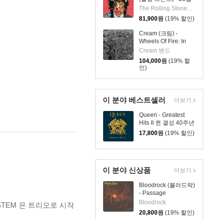
Foreign Tongues
The Rolling Stones 밴드
[2LP]
81,900
원
(19% 할인)
Cream (크림) -
Wheels Of Fire: In
The Studio [3LP]
Cream 밴드
104,000
원
(19% 할
인)
이 분야 베스트셀러
더보기
Queen - Greatest
Hits II 퀸 결성 40주년
기념 히트곡 모음 2집
17,800
원
(19% 할인)
이 분야 신상품
더보기
Bloodrock (블러드락)
- Passage
Bloodrock
STEM 은 트리오로 시작
20,800
원
(19% 할인)