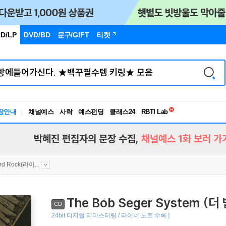
D/LP
DVD/BD
문구
/GIFT
티켓
독서유형검사
RBTI Lab
장안내
채널예스
사락
예스펀딩
클래스24
독서유형검사
박혜진 편집자의 문장 수집,
채널예스 1화 보러 가
rd Rock(라이...
The Bob Seger System (
CD
24bit 디지털 리마스터링 / 라이너 노트 수록 ]