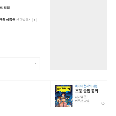
인트 적립
만원 상품권
신규발급시
AD