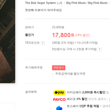
The Bob Seger System
노래
Big Pink Music
/
Big Pink Music
첫번째 리뷰어가 되어주세요.
판매가
22,000원
17,800
원
할인가
(19% 할인)
YES포인트
180원 (1% 적립) + 마니아추가적립
5만원이상 구매 시 2천원 추가적립
추가혜택쿠폰
쿠폰받기
주문금액대별 할인쿠폰
결제혜택
카카오페이
2,000원 즉시할인
일
페이코
1% 할인
포인트 결제시
토스페이
1만P 추첨 적립
+ 생애