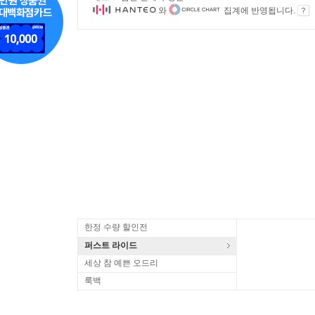
와
집계에 반영됩니다.
한정 수량 할인전
퍼스트 라이드
세상 참 예쁜 오드리
룩백