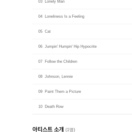
03
Lonely Man
04
Loneliness Is a Feeling
05
Cat
06
Jumpin' Humpin' Hip Hypocrite
07
Follow the Children
08
Johnson, Lennie
09
Paint Them a Picture
10
Death Row
아티스트 소개
(1명)