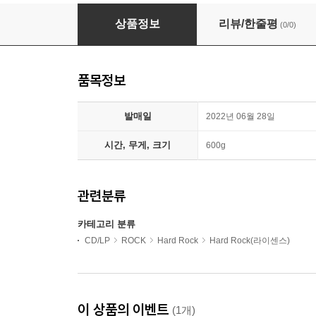
The Bob Seger System (더 밥 시거 시스템) - 
상품정보
리뷰/한줄평
(0/0)
품목정보
발매일
2022년 06월 28일
시간, 무게, 크기
600g
관련분류
카테고리 분류
CD/LP
ROCK
Hard Rock
Hard Rock(라이센스)
이 상품의 이벤트
(1개)