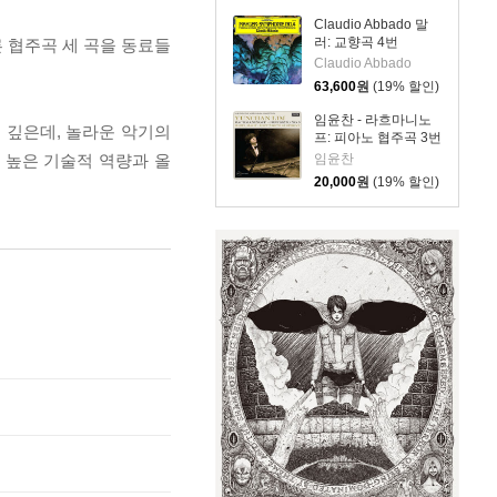
Claudio Abbado 말
러: 교향곡 4번
 협주곡 세 곡을 동료들
(Mahler: Symphony
Claudio Abbado
No. 4) [LP]
63,600
원
(19% 할인)
임윤찬 - 라흐마니노
 깊은데, 놀라운 악기의
프: 피아노 협주곡 3번
[반 클라이번 콩쿠르
 높은 기술적 역량과 올
임윤찬
실황 녹음]
20,000
원
(19% 할인)
(Rachmaninov:
Piano Concerto
Op.30)