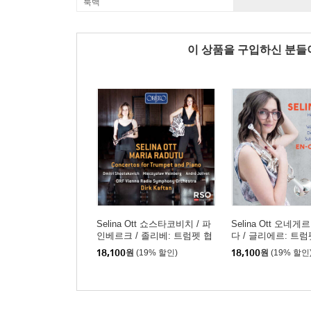
룩백
이 상품을 구입하신 분
Selina Ott 쇼스타코비치 / 파
Selina Ott 오네게
인베르크 / 졸리베: 트럼펫 협
다 / 글리에르: 트
주곡 (Concertos For Trumpet
외 (Honegger: Intrad
18,100
원
(19% 할인)
18,100
원
(19% 할인
and Piano)
e: Concerto Op.82)