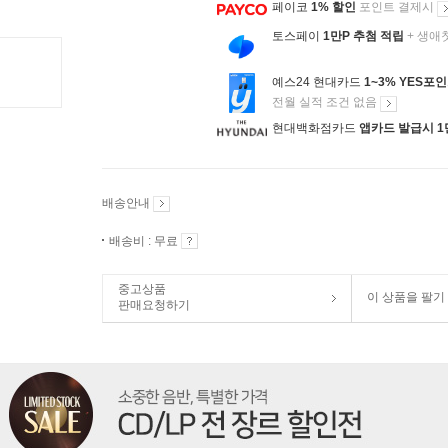
페이코
1% 할인
포인트 결제시
토스페이
1만P 추첨 적립
+ 생애
예스24 현대카드
1~3% YES포
전월 실적 조건 없음
현대백화점카드
앱카드 발급시 1
배송안내
배송비 : 무료
중고상품
이 상품을 팔기
판매요청하기