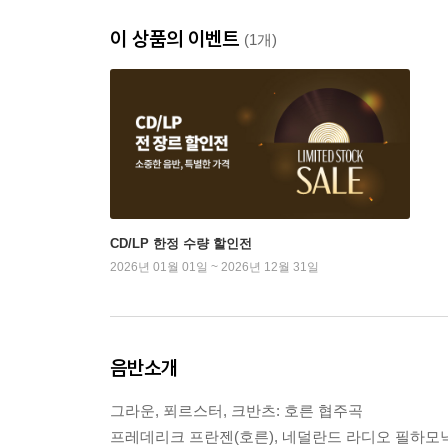
이 상품의 이벤트
(1개)
CD/LP 한정 수량 할인전
2026년 01월 01일 ~ 2026년 12월 31일
음반소개
그라운, 푀르스터, 크반츠: 호른 협주곡
프레데리크 프란젠(호른), 네덜란드 라디오 필하모