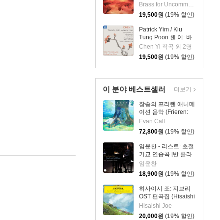
Music - 21st Century)
Brass for Uncommon Times 실내악
19,500
원
(19% 할인)
Patrick Yim / Kiu
Tung Poon 첸 이: 바
이올린, 비올라, 피아
Chen Yi 작곡 외 2명
노 작품집 (Chen Yi:
19,500
원
(19% 할인)
Works For Violin,
Viola And Piano)
이 분야 베스트셀러
더보기
장송의 프리렌 애니메
이션 음악 (Frieren:
Beyond Journey's
Evan Call
End - Original
72,800
원
(19% 할인)
Soundtrack) [블루 &
그린 컬러 2LP]
임윤찬 - 리스트: 초절
기교 연습곡 [반 클라
이번 콩쿠르 실황 녹
임윤찬
음]
18,900
원
(19% 할인)
히사이시 조: 지브리
OST 편곡집 (Hisaishi
Joe: Symphonic
Hisaishi Joe
Celebration)
20,000
원
(19% 할인)