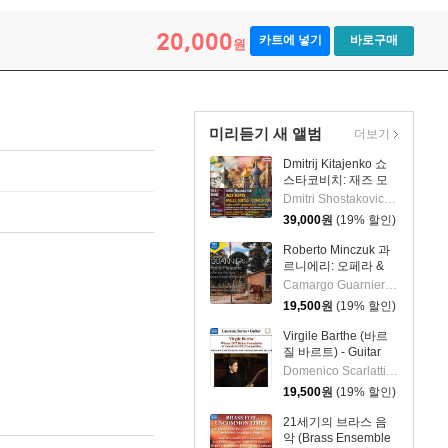
20,000
카트에 넣기
바로구매
원
미리듣기 새 앨범
더보기
Dmitrij Kitajenko 쇼
스타코비치: 재즈 모
음곡, 발레 모음곡, 협
Dmitri Shostakovich 작곡 외 6명
주곡들
39,000
원
(19% 할인)
(Shostakovich: Jazz
Suite; Ballet Suites;
Roberto Minczuk 과
Concertos)
르니에리: 오페라 &
관현악 작품집
Camargo Guarnieri 작곡 외 2명
(Guarnieri: Pedro
19,500
원
(19% 할인)
Malazarte)
Virgile Barthe (바르
질 바르트) - Guitar
Recital (기타 리사이
Domenico Scarlatti 작곡 외 5명
틀)
19,500
원
(19% 할인)
21세기의 브라스 음
악 (Brass Ensemble