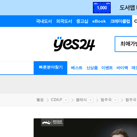
국내도서
외국도서
중고샵
eBook
크레마클럽
C
빠른분야찾기
베스트
신상품
이벤트
바이백
매
웰컴
CD/LP
클래식
협주곡
협주곡 