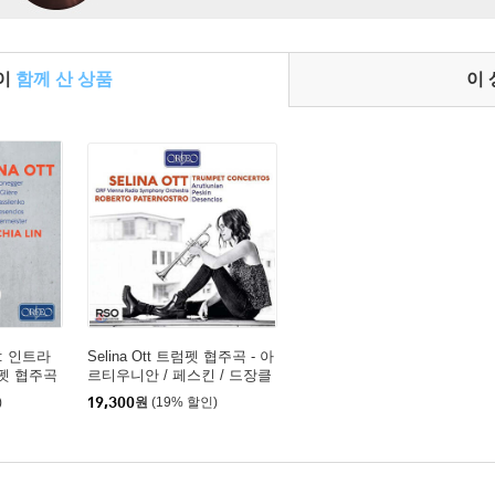
들이
함께 산 상품
이
르: 인트라
Selina Ott 트럼펫 협주곡 - 아
럼펫 협주곡
르티우니안 / 페스킨 / 드장클
a / Glier
로 (Trumpet Concertos)
)
19,300
원
(19% 할인)