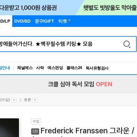
D/LP
DVD/BD
문구
/GIFT
티켓
장안내
채널예스
사락
예스펀딩
클래스24
독서유형검사
RBTI Lab
독서유형검사
크클 심야 독서 모임
OPEN
(수입)
호른
수입
Frederick Franssen 그라운
CD