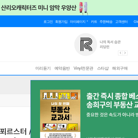
로그인
회원가입
마이페이지
카트
주문/배송
고객센터
Gl
미리듣기
예약음반
Vinyl전문관
스타샵
해외구매
 / 푀르스터 / 크반츠: 호른 협주곡 (Forster