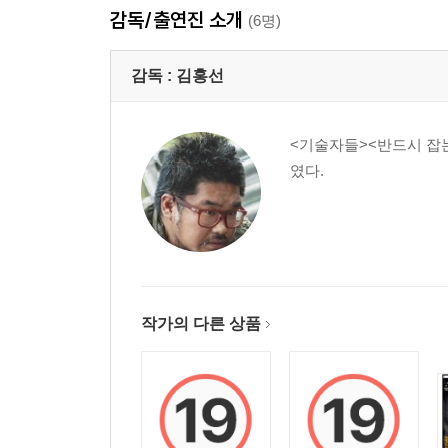
감독/출연진 소개
* 작전 프레젠테이션 (제작보고회) 11:47
(6명)
* 까메오 영상 6:35
* 감독 인터뷰 (IPTV) 4:42
감독 :
김홍선
* 김우빈 메이킹 (IPTV) 4:11
* 찰영현장 메이킹 (IPTV) 5:00
<기술자들><반드시 잡는
* 감독 리허설 (IPTV) 3:20
였다.
* 포스터 인터뷰 (IPTV) 3:10
작가의 다른 상품