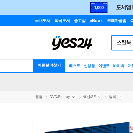
국내도서
외국도서
중고샵
eBook
크레마클럽
C
빠른분야찾기
베스트
신상품
이벤트
바이백
매
웰컴
DVD/Blu-ray
액션/SF
범죄