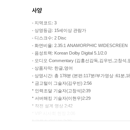
사양
- 지역코드: 3
- 상영등급: 15세이상 관람가
- 디스크수: 2 Disc
- 화면비율: 2.35:1 ANAMORPHIC WIDESCREEN
- 음성트랙: Korean Dolby Digital 5.1/2.0
- 오디오 Commentary (김홍선감독,김우빈,고창석
- 상품자막: 한글,영어
- 상영시간: 총 178분 (본편:117분/부가영상 :61분,1
* 금고털이 그술자(김우빈) 2:56
* 인력조달 기술자(고창석)2:39
* 서버해킹 기술자(이현우)2:29
* 작전 설계 영상 2:42
* VIP 시사회 현장 2:06
* 크로스 인터뷰 2:30
* 쇼케이스 영상 7:11