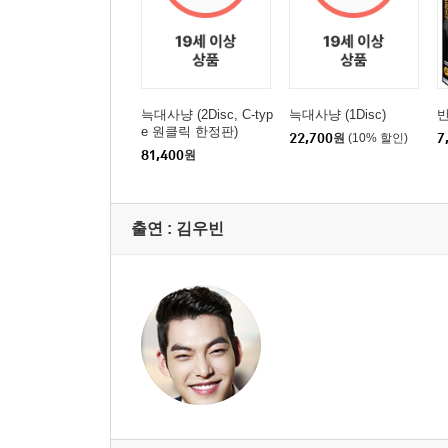
늑대사냥 (2Disc, C-typ
늑대사냥 (1Disc)
반
e 원클릭 한정판)
22,700
원
(10% 할인)
7
81,400
원
출연 :
김우빈