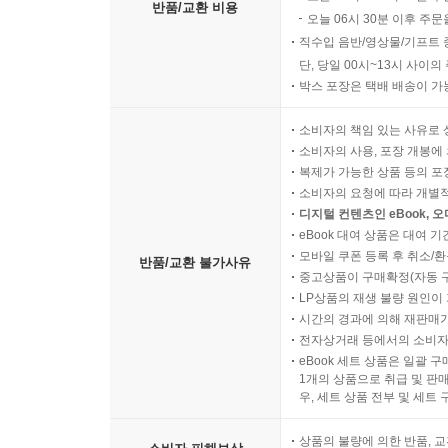
반품/교환 비용
오늘 06시 30분 이후 주문
직수입 음반/영상물/기프트 
단, 당일 00시~13시 사이
박스 포장은 택배 배송이 가
소비자의 책임 있는 사유로 
소비자의 사용, 포장 개봉에 
복제가 가능한 상품 등의 포장을 
소비자의 요청에 따라 개별
디지털 컨텐츠인 eBook, 
eBook 대여 상품은 대여 기
모바일 쿠폰 등록 후 취소/환
반품/교환 불가사유
중고상품이 구매확정(자동 
LP상품의 재생 불량 원인이 기
시간의 경과에 의해 재판매가
전자상거래 등에서의 소비자
eBook 세트 상품은 일괄 
1개의 상품으로 취급 및 판매
우, 세트 상품 전부 및 세트
상품의 불량에 의한 반품, 교