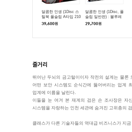
달콤한 인생 (1Disc 스
달콤한 인생 (1Disc, 풀
틸북 풀슬립 A타입 210
슬립 일반판) : 블루레
0장 한정) : 블루레이
이
39,600
원
29,700
원
줄거리
뛰어난 두뇌의 금고털이이자 작전의 설계는 물론 
어떤 보안 시스템도 순식간에 뚫어버리는 업계 
업계에 이름을 날린다.
이들을 눈 여겨 본 재계의 검은 손 조사장은 자
시스템을 자랑하는 인천 세관에 숨겨진 고위층의 검은 돈
클래스가 다른 기술자들의 역대급 비즈니스가 지금