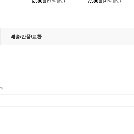
6,500
원
(50% 할인)
7,300
원
(43% 할인)
배송/반품/교환
mm