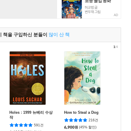
AD
이 책을 구입하신 분들이
많이 산 책
1
/4
Holes : 1999 뉴베리 수상
How to Steal a Dog
작
216건
591건
6,900
원
(45% 할인)