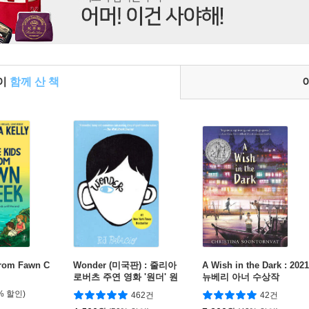
들이
함께 산 책
from Fawn C
Wonder (미국판) : 줄리아
A Wish in the Dark : 2021
로버츠 주연 영화 '원더' 원
뉴베리 아너 수상작
작 소설
% 할인)
462건
42건