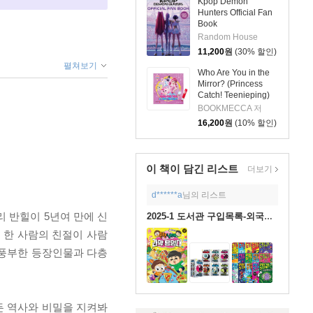
Kpop Demon
Hunters Official Fan
Book
Random House
11,200
원
(30% 할인)
펼쳐보기
Who Are You in the
Mirror? (Princess
Catch! Teenieping)
(세이펜호환 / QR음원
BOOKMECCA 저
포함)
16,200
원
(10% 할인)
이 책이 담긴
리스트
더보기
d******a
님의 리스트
리 반힐이 5년여 만에 신
2025-1 도서관 구입목록-외국어도서
 한 사람의 친절이 사람
 풍부한 등장인물과 다층
든 역사와 비밀을 지켜봐