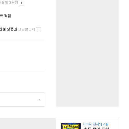
첫결제 3천원
인트 적립
만원 상품권
신규발급시