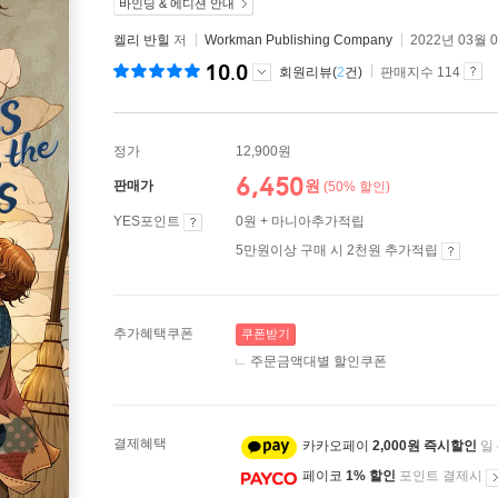
바인딩 & 에디션 안내
켈리 반힐
저
Workman Publishing Company
2022년 03월 
10.0
회원리뷰(
2
건)
판매지수 114
정가
12,900원
6,450
원
판매가
(50% 할인)
YES포인트
0원 + 마니아추가적립
5만원이상 구매 시 2천원 추가적립
추가혜택쿠폰
쿠폰받기
주문금액대별 할인쿠폰
결제혜택
카카오페이
2,000원 즉시할인
일
페이코
1% 할인
포인트 결제시