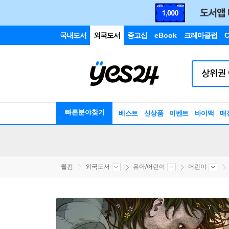
국내도서
외국도서
중고샵
eBook
크레마클럽
C
빠른분야찾기
베스트
신상품
이벤트
바이백
매
웰컴
외국도서
유아/어린이
어린이