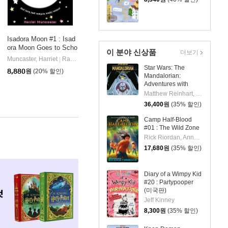
Isadora Moon #1 : Isad
ora Moon Goes to Scho
이 분야 신상품
더보기
ol
Muncaster, Harriet
Random House Books for Young Readers
|
Star Wars: The
8,880
원
(20% 할인)
Mandalorian:
Adventures with
Grogu: Pop-Up
Matthew Reinhart, S.T. Bende
Storybook
36,400
원
(35% 할인)
Camp Half-Blood
#01 : The Wild Zone
Rick Riordan, Annabelle Oh
17,680
원
(35% 할인)
Diary of a Wimpy Kid
#20 : Partypooper
(미국판)
Jeff Kinney
8,300
원
(35% 할인)