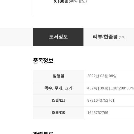
9,180
원
(40% 할인)
The Ogress and the Orphans
도서정보
리뷰/한줄평
(1/1)
품목정보
발행일
2022년 03월 08일
쪽수, 무게, 크기
432쪽 | 393g | 138*208*30
ISBN13
9781643752761
ISBN10
1643752766