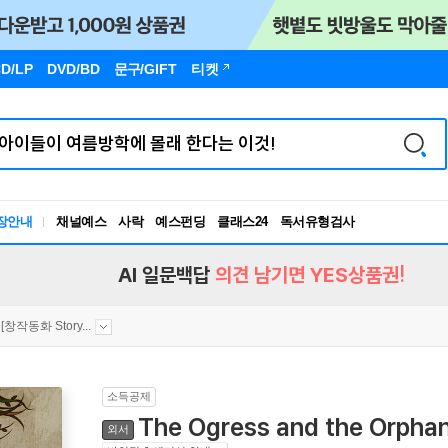
D/LP
DVD/BD
문구
/GIFT
티켓
장안내
채널예스
사락
예스펀딩
클래스24
독서유형검사
RBTI Lab
독서유형검사
AI 일문백답
의견 남기면 YES상품권!
[창작동화 Story...
소득공제
The Ogress and the Orpha
외서