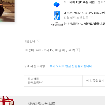
토스페이
1만P 추첨 적립
+ 생애
예스24 현대카드
1~3% YES포
전월 실적 조건 없음
현대백화점카드
앱카드 발급시 1
배송안내
배송비 : 유료 (도서 15,000원 이상 무료)
구매 시 참고사항
특가 도서로 변심 반품 불가합니다
중고상품
이 상품을 팔기
판매요청하기