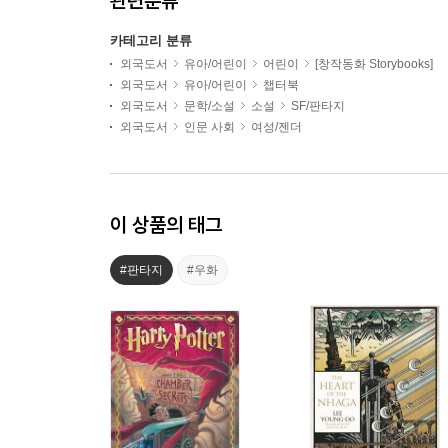
관련분류
카테고리 분류
외국도서
유아/어린이
어린이
[창작동화 Storybooks]
외국도서
유아/어린이
챕터북
외국도서
문학/소설
소설
SF/판타지
외국도서
인문 사회
여성/젠더
이 상품의 태그
#판타지
#우화