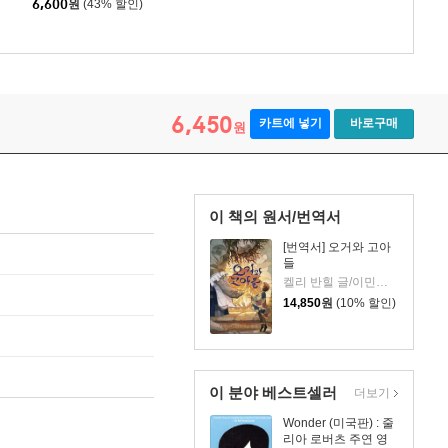
6,600
원
(43% 할인)
6,450
카트에 넣기
바로구매
원
이 책의 원서/번역서
[번역서] 오거와 고아
들
켈리 반힐 글/이민희 역
14,850
원
(10% 할인)
이 분야 베스트셀러
더보기
Wonder (미국판) : 줄
리아 로버츠 주연 영