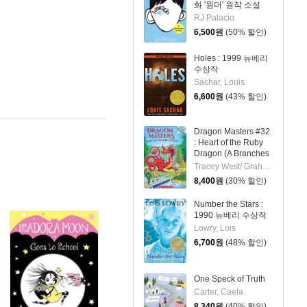
화 '원더' 원작 소설
RJ Palacio
6,500
원
(50% 할인)
Holes : 1999 뉴베리
수상작
Sachar, Louis
6,600
원
(43% 할인)
Dragon Masters #32
: Heart of the Ruby
Dragon (A Branches
Book)
Tracey West/ Graham Howells (ILT)
8,400
원
(30% 할인)
Number the Stars :
1990 뉴베리 수상작
Lowry, Lois
6,700
원
(48% 할인)
One Speck of Truth
Carter, Caela
8,340
원
(40% 할인)