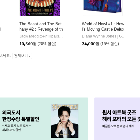
The Beast and The Bet
World of Howl #1 : How
N
hany #2 : Revenge of th
l's Moving Castle Delux
e Beast
e Limited Edition
Jack/ Meggitt-Phillips/Isabelle Follath(ILL)
Diana Wynne Jones
HarperCollins Publishers
Greenwillow Books
|
|
10,560
원
(20% 할인)
34,000
원
(15% 할인)
보세요.
전체보기