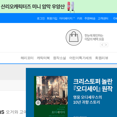
로그인
회원가입
마이페이지
카트
주문/배송
고객센터
Gl
해리포터
캐릭터북
원작소설
어린이특가세트
회원리뷰
ns
오거와 고아들 영문판
[ Paperback, International Edition ]