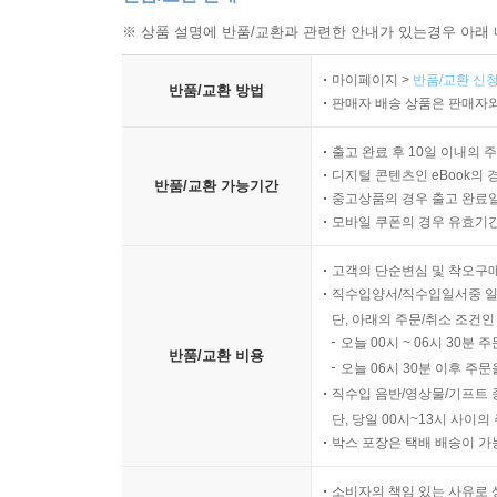
※ 상품 설명에 반품/교환과 관련한 안내가 있는경우 아래 
마이페이지 >
반품/교환 신청
반품/교환 방법
판매자 배송 상품은 판매자와
출고 완료 후 10일 이내의 
디지털 콘텐츠인 eBook의 
반품/교환 가능기간
중고상품의 경우 출고 완료일
모바일 쿠폰의 경우 유효기간(
고객의 단순변심 및 착오구
직수입양서/직수입일서중 일
단, 아래의 주문/취소 조건인
오늘 00시 ~ 06시 30분 
반품/교환 비용
오늘 06시 30분 이후 주문
직수입 음반/영상물/기프트 
단, 당일 00시~13시 사이
박스 포장은 택배 배송이 가
소비자의 책임 있는 사유로 