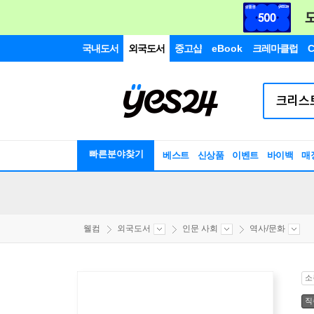
국내도서
외국도서
중고샵
eBook
크레마클럽
C
빠른분야찾기
베스트
신상품
이벤트
바이백
매
웰컴
외국도서
인문 사회
역사/문화
소
직