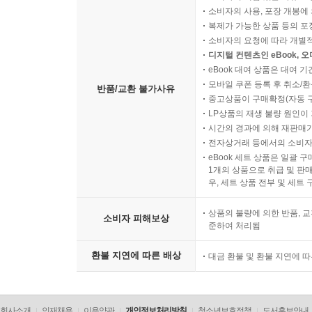
소비자의 사용, 포장 개봉에 
복제가 가능한 상품 등의 포장을 
소비자의 요청에 따라 개별
디지털 컨텐츠인 eBook, 
eBook 대여 상품은 대여 기
모바일 쿠폰 등록 후 취소/환
반품/교환 불가사유
중고상품이 구매확정(자동 
LP상품의 재생 불량 원인이 기
시간의 경과에 의해 재판매가
전자상거래 등에서의 소비자
eBook 세트 상품은 일괄 
1개의 상품으로 취급 및 판매
우, 세트 상품 전부 및 세트
상품의 불량에 의한 반품, 교
소비자 피해보상
준하여 처리됨
환불 지연에 따른 배상
대금 환불 및 환불 지연에 
회사소개
인재채용
이용약관
개인정보처리방침
청소년보호정책
도서홍보안내