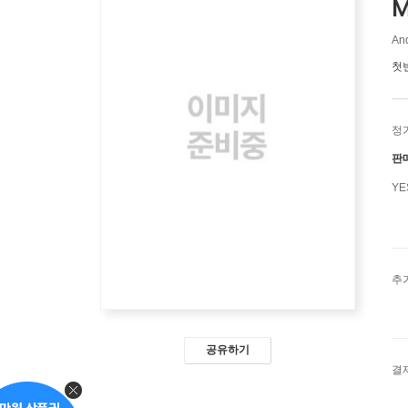
M
And
첫
정
판
Y
추
공유하기
결