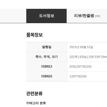
Electricity for the Farm; Light, Heat and P
도서정보
리뷰/한줄평
(0/0)
품목정보
발행일
2015년 08월 12일
쪽수, 무게, 크기
322쪽 | 626g | 156*234*19
ISBN13
9781297792243
ISBN10
1297792246
관련분류
카테고리 분류