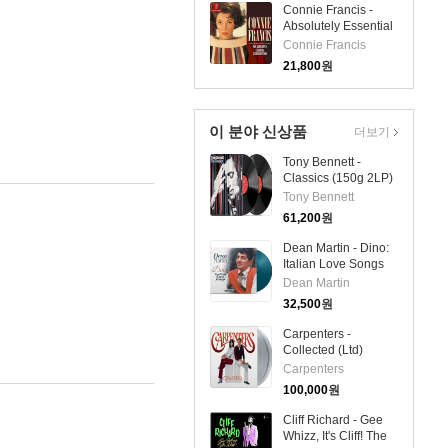
Connie Francis -
Absolutely Essential
Collection
Connie Francis
(Remastered)
21,800
원
(Digipack)(3CD)
이 분야 신상품
더보기
Tony Bennett -
Classics (150g 2LP)
Tony Bennett
61,200
원
Dean Martin - Dino:
Italian Love Songs
(LP)
Dean Martin
32,500
원
Carpenters -
Collected (Ltd)
(Gatefold)(180g)
Carpenters
(Transparent Vinyl)
100,000
원
(2LP)
Cliff Richard - Gee
Whizz, It's Cliff! The