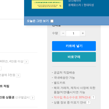
오늘은 그만 보기
판매중
수량
카트에 넣기
바로구매
 400건, 4만원 이상
공급처 직접배송
첫결제 3천원
국내배송만 가능
별도카트
인트 적립
해외 거래처, 제작사 사정에 의한
품절/지연/출시지연 가능
만원 상품권
신규발급시
직수입 취소수수료 30%안내
상품 정보 중 미표기 안내