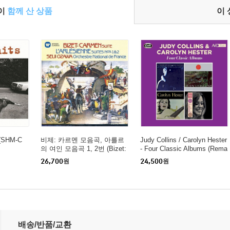
들이
함께 산 상품
이
s (SHM-C
비제: 카르멘 모음곡, 아를르
Judy Collins / Carolyn Hester
의 여인 모음곡 1, 2번 (Bizet:
- Four Classic Albums (Rema
Carmen Suite, L'arlesienne S
stered)(4 On 2CD)
26,700
원
24,500
원
uites No.1 & 2) (Remastered)
(일본반)(CD) - Seiji Ozawa
일본반)
배송/반품/교환