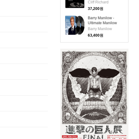
Chart Hits 1958-62
Cliff Richard
(LP)
37,200
원
Barry Manilow -
Ultimate Manilow
(140g 2LP)
Barry Manilow
63,400
원