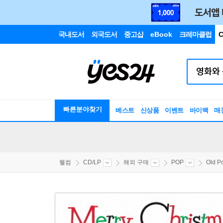
국내도서
외국도서
중고샵
eBook
크레마클럽
C
빠른분야찾기
베스트
신상품
이벤트
바이백
매
웰컴
CD/LP
해외 구매
POP
Old P