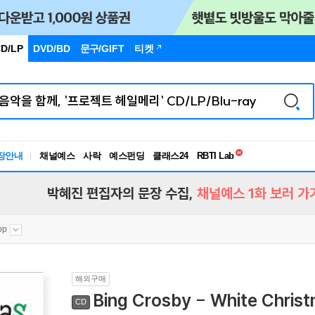
D/LP
DVD/BD
문구
/GIFT
티켓
독서유형검사
RBTI Lab
장안내
채널예스
사락
예스펀딩
클래스24
독서유형검사
박혜진 편집자의 문장 수집,
채널예스 1화 보러 가
op
해외구매
Bing Crosby - White Chr
CD