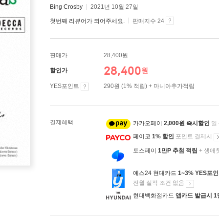
Bing Crosby
2021년 10월 27일
첫번째 리뷰어가 되어주세요.
판매지수 24
판매가
28,400원
28,400
원
할인가
YES포인트
290원 (1% 적립) + 마니아추가적립
결제혜택
카카오페이
2,000원 즉시할인
일
페이코
1% 할인
포인트 결제시
토스페이
1만P 추첨 적립
+ 생애
예스24 현대카드
1~3% YES포
전월 실적 조건 없음
현대백화점카드
앱카드 발급시 1