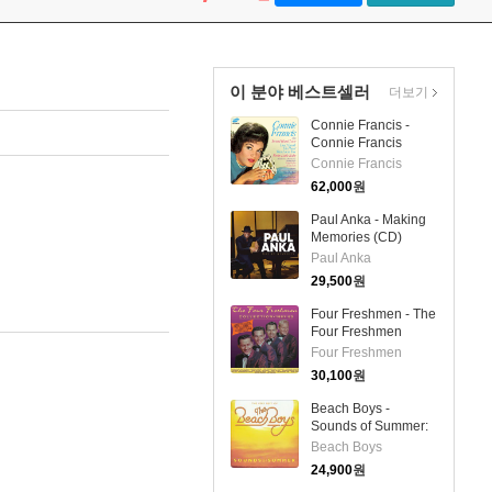
이 분야 베스트셀러
더보기
Connie Francis -
Connie Francis
Sings (Remastered)
Connie Francis
(Collector's Edition)
62,000
원
(LP)
Paul Anka - Making
Memories (CD)
Paul Anka
29,500
원
Four Freshmen - The
Four Freshmen
Collection 1951-62
Four Freshmen
(2CD)
30,100
원
Beach Boys -
Sounds of Summer:
The Very Best of the
Beach Boys
Beach Boys (CD)
24,900
원