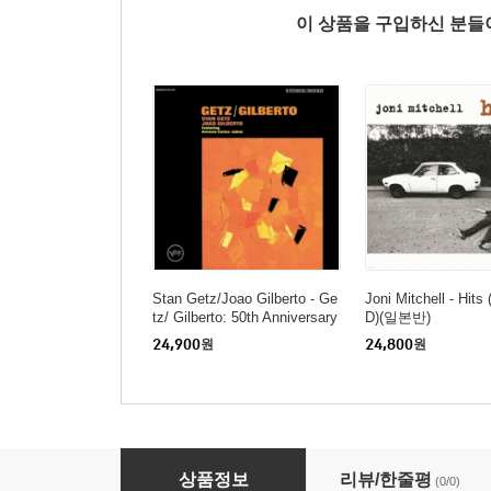
이 상품을 구입하신 분
Stan Getz/Joao Gilberto - Ge
Joni Mitchell - Hit
tz/ Gilberto: 50th Anniversary
D)(일본반)
(Remastered)(Expanded Editi
24,900
원
24,800
원
on)(CD)
Bing Crosby - White Christmas (SHM-CD)(
상품정보
리뷰/한줄평
(0/0)