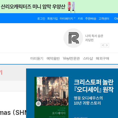
로그인
회원가입
마이페이지
카트
주문/배송
고객센터
Gl
미리듣기
예약음반
Vinyl전문관
스타샵
해외구매
기
istmas (SHM-CD)(일본반)