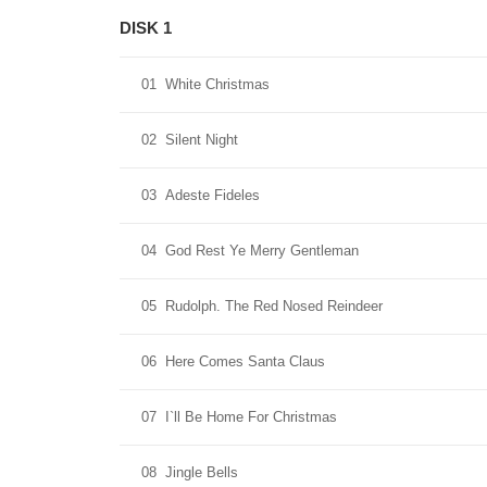
DISK 1
01
White Christmas
02
Silent Night
03
Adeste Fideles
04
God Rest Ye Merry Gentleman
05
Rudolph. The Red Nosed Reindeer
06
Here Comes Santa Claus
07
I`ll Be Home For Christmas
08
Jingle Bells