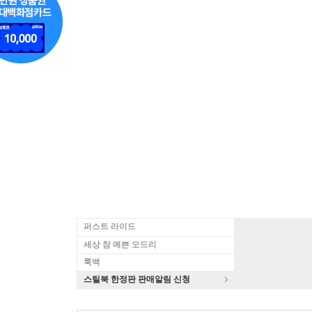
퍼스트 라이드
세상 참 예쁜 오드리
룩백
스틸북 한정판 판매알림 신청