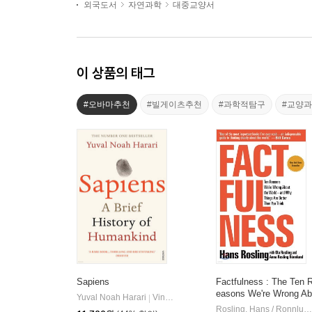
외국도서
자연과학
대중교양서
이 상품의 태그
#오바마추천
#빌게이츠추천
#과학적탐구
#교양
Sapiens
Factfulness : The Ten 
easons We're Wrong Ab
Yuval Noah Harari
Vintage Books
|
out the World
Rosling, Hans / Ronnlund, Anna Rosling / Rosling, Ola