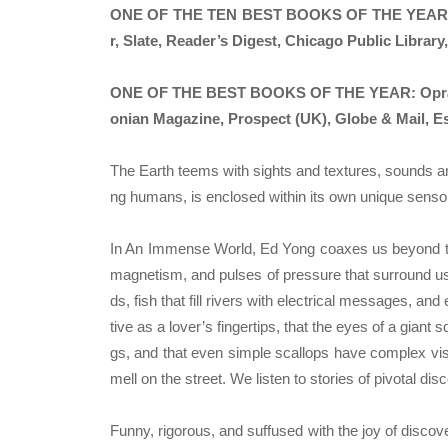
ONE OF THE TEN BEST BOOKS OF THE YEAR: The 
r, Slate, Reader’s Digest, Chicago Public Libra
ONE OF THE BEST BOOKS OF THE YEAR: Oprah Da
onian Magazine, Prospect (UK), Globe & Mail, Es
The Earth teems with sights and textures, sounds and
ng humans, is enclosed within its own unique sensor
In An Immense World, Ed Yong coaxes us beyond the
magnetism, and pulses of pressure that surround us. 
ds, fish that fill rivers with electrical messages, a
tive as a lover’s fingertips, that the eyes of a giant
gs, and that even simple scallops have complex vis
mell on the street. We listen to stories of pivotal d
Funny, rigorous, and suffused with the joy of discov