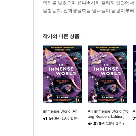
학위를 받았으며 유니버시티 칼리지 런던에서 생화
물행동학, 진화생물학을 넘나들며 곰팡이부터 fMRI까지
작가의 다른 상품
Immense World, An
An Immense World (Yo
A
ung Readers Edition):
41,540
원
(18% 할인)
2
How Animals Sense E
45,020
원
(10% 할인)
arth's Amazing Secrets