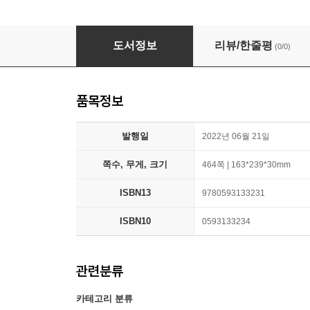
An Immense World: How Animal Senses Rev
도서정보
리뷰/한줄평
(0/0)
품목정보
발행일
2022년 06월 21일
쪽수, 무게, 크기
464쪽 | 163*239*30mm
ISBN13
9780593133231
ISBN10
0593133234
관련분류
카테고리 분류