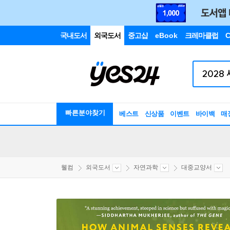
국내도서
외국도서
중고샵
eBook
크레마클럽
C
빠른분야찾기
베스트
신상품
이벤트
바이백
매
웰컴
외국도서
자연과학
대중교양서