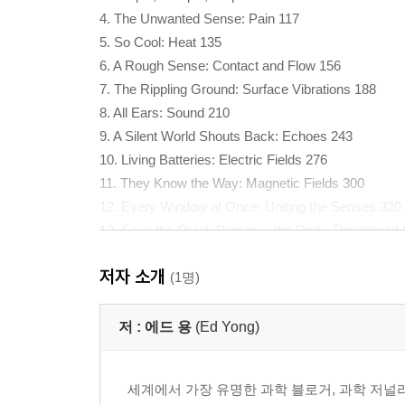
4. The Unwanted Sense: Pain 117
5. So Cool: Heat 135
6. A Rough Sense: Contact and Flow 156
7. The Rippling Ground: Surface Vibrations 188
8. All Ears: Sound 210
9. A Silent World Shouts Back: Echoes 243
10. Living Batteries: Electric Fields 276
11. They Know the Way: Magnetic Fields 300
12. Every Window at Once: Uniting the Senses 320
13. Save the Quiet, Preserve the Dark: Threatene
Acknowledgments 357
저자 소개
Notes 361
(1명)
Bibliography 385
Insert Photo Credits 431
저 :
에드 용
(Ed Yong)
Index 433
세계에서 가장 유명한 과학 블로거, 과학 저