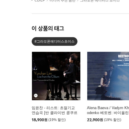
CD/LP
미디어 추천 음반
그라모폰 에디터스 초이스
이 상품의 태그
#그라모폰에디터스초이스
임윤찬 - 리스트: 초절기교
Alena Baeva / Vadym Kh
연습곡 [반 클라이번 콩쿠르
odenko 베토벤: 바이올린
실황 녹음]
소나타 5번 '봄', 9번 '크
18,900
원
(19% 할인)
22,900
원
(19% 할인)
처', 3번 (Beethoven: Viol
Sonatas Nos. 5 "Spring",