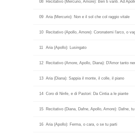
08
Recitativo (Mercurio, Amore): Ben ti vanti. Ad Apoll
09
Aria (Mercurio): Non e il sol che col raggio vitale
10
Recitativo (Apollo, Amore): Coronatemi l'arco, o vagh
11
Aria (Apollo): Lusingato
12
Recitativo (Amore, Apollo, Diana): D'Amor tanto n
13
Aria (Diana): Sappia il monte, il colle, il piano
14
Coro di Ninfe, e di Pastori: Da Cintia a le piante
15
Recitativo (Diana, Dafne, Apollo, Amore): Dafne, tu 
16
Aria (Apollo): Ferma, o cara, o se tu parti