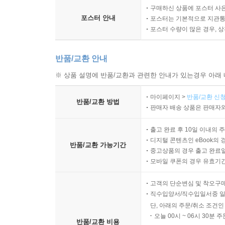
구매하신 상품에 포스터 사은
포스터 안내
포스터는 기본적으로 지관통에
포스터 수량이 많은 경우, 
반품/교환 안내
※ 상품 설명에 반품/교환과 관련한 안내가 있는경우 아래 
마이페이지 >
반품/교환 신청
반품/교환 방법
판매자 배송 상품은 판매자와
출고 완료 후 10일 이내의 
디지털 콘텐츠인 eBook의 
반품/교환 가능기간
중고상품의 경우 출고 완료일
모바일 쿠폰의 경우 유효기간(
고객의 단순변심 및 착오구
직수입양서/직수입일서중 일
단, 아래의 주문/취소 조건인
오늘 00시 ~ 06시 30분 
반품/교환 비용