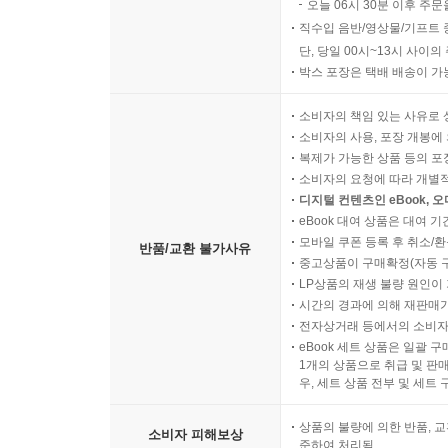
오늘 06시 30분 이후 주문
직수입 음반/영상물/기프트 
단, 당일 00시~13시 사이
박스 포장은 택배 배송이 가
소비자의 책임 있는 사유로 
소비자의 사용, 포장 개봉에 
복제가 가능한 상품 등의 포장을 
소비자의 요청에 따라 개별
디지털 컨텐츠인 eBook, 
eBook 대여 상품은 대여 기
모바일 쿠폰 등록 후 취소/환
반품/교환 불가사유
중고상품이 구매확정(자동 
LP상품의 재생 불량 원인이 기
시간의 경과에 의해 재판매가
전자상거래 등에서의 소비자
eBook 세트 상품은 일괄 
1개의 상품으로 취급 및 판매
우, 세트 상품 전부 및 세트
상품의 불량에 의한 반품, 교
소비자 피해보상
준하여 처리됨