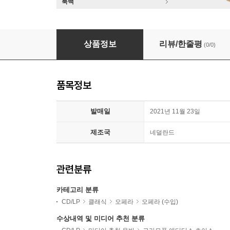
룩백
Alfredo Bernardini 요한 요제프 푹스: 월계수로 변
상품정보
리뷰/한줄평
(0/0)
품목정보
발매일
2021년 11월 23일
제조국
네덜란드
관련분류
카테고리 분류
CD/LP
클래식
오페라
오페라 (수입)
수상내역 및 미디어 추천 분류