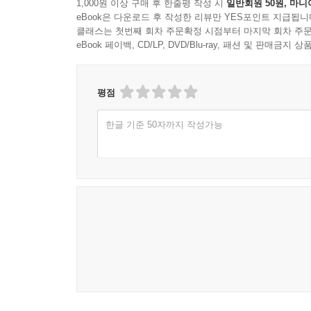
1,000원 이상 구매 후 한줄평 작성 시
일반회원 50원, 마니
eBook은 다운로드 후 작성한 리뷰만 YES포인트 지급됩니
클래스는 첫번째 회차 주문확정 시점부터 마지막 회차 주문
eBook 페이백, CD/LP, DVD/Blu-ray, 패션 및 판매금
평점
한글 기준 50자까지 작성가능