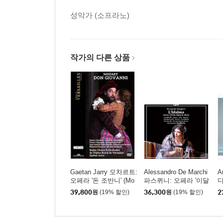
성악가 (소프라노)
작가의 다른 상품
Gaetan Jarry 모차르트:
Alessandro De Marchi
A
오페라 '돈 조반니' (Mo
파스퀴니: 오페라 '이달
디
zart: Don Giovanni)
마, 혹은 누구든 인내하
타
39,800
원
(19% 할인)
36,300
원
(19% 할인)
2
는 자가 승리한다' (Pas
디
quini: L'Idalma overo C
a
hi la dura la vince)