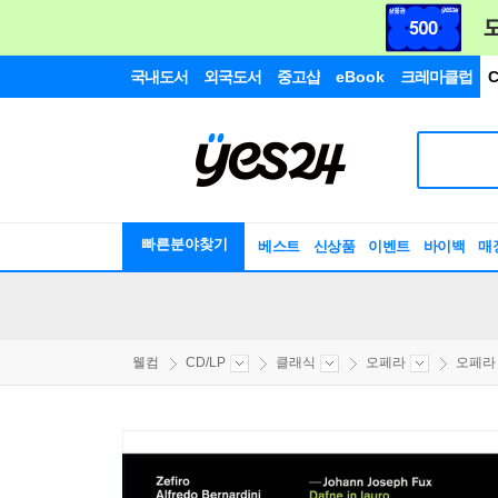
국내도서
외국도서
중고샵
eBook
크레마클럽
C
빠른분야찾기
베스트
신상품
이벤트
바이백
매
웰컴
CD/LP
클래식
오페라
오페라 