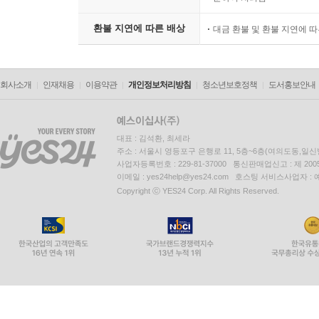
환불 지연에 따른 배상
대금 환불 및 환불 지연에 
회사소개
인재채용
이용약관
개인정보처리방침
청소년보호정책
도서홍보안내
대표 : 김석환, 최세라
주소 : 서울시 영등포구 은행로 11, 5층~6층(여의도동,일신
사업자등록번호 : 229-81-37000 통신판매업신고 : 제 200
이메일 : yes24help@yes24.com 호스팅 서비스사업자 :
Copyright ⓒ YES24 Corp. All Rights Reserved.