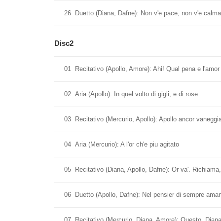
26
Duetto (Diana, Dafne): Non v'e pace, non v'e calma
Disc2
01
Recitativo (Apollo, Amore): Ahi! Qual pena e l'amor
02
Aria (Apollo): In quel volto di gigli, e di rose
03
Recitativo (Mercurio, Apollo): Apollo ancor vaneggi
04
Aria (Mercurio): A l'or ch'e piu agitato
05
Recitativo (Diana, Apollo, Dafne): Or va'. Richiama
06
Duetto (Apollo, Dafne): Nel pensier di sempre amar
07
Recitativo (Mercurio, Diana, Amore): Questo, Diana