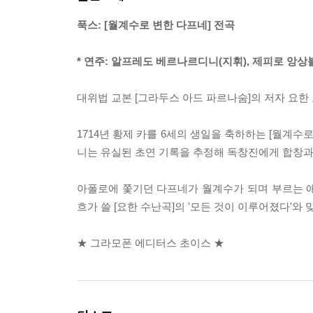
푹스: [월계수로 변한 다프네] 전곡
* 연주: 알프레도 베르나르디니(지휘), 제피로 앙상
대위법 교본 [그라두스 아드 파르나숨]의 저자 요한 
1714년 황제 카를 6세의 생일을 축하하는 [월계
니는 유실된 초연 기록을 추정해 독창진에게 합창과
아폴로에 쫓기던 다프네가 월계수가 되며 부르는 
흐가 쓸 [요한 수난곡]의 '모든 것이 이루어졌다'와 
★ 그라모폰 에디터스 초이스 ★