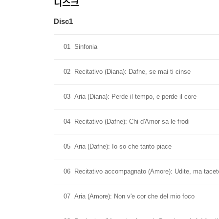
디스크
Disc1
01
Sinfonia
02
Recitativo (Diana): Dafne, se mai ti cinse
03
Aria (Diana): Perde il tempo, e perde il core
04
Recitativo (Dafne): Chi d'Amor sa le frodi
05
Aria (Dafne): Io so che tanto piace
06
Recitativo accompagnato (Amore): Udite, ma tacet
07
Aria (Amore): Non v'e cor che del mio foco