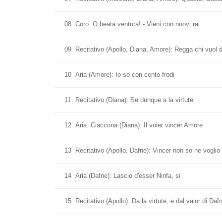
08
Coro: O beata ventura! - Vieni con nuovi rai
09
Recitativo (Apollo, Diana, Amore): Regga chi vuol de
10
Aria (Amore): Io so con cento frodi
11
Recitativo (Diana): Se dunque a la virtute
12
Aria. Ciaccona (Diana): Il voler vincer Amore
13
Recitativo (Apollo, Dafne): Vincer non so ne voglio
14
Aria (Dafne): Lascio d'esser Ninfa, si
15
Recitativo (Apollo): Da la virtute, e dal valor di Daf