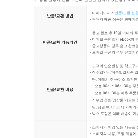
마이페이지 >
반품/교환 신청
반품/교환 방법
판매자 배송 상품은 판매자와
출고 완료 후 10일 이내의 
디지털 콘텐츠인 eBook의 
반품/교환 가능기간
중고상품의 경우 출고 완료일
모바일 쿠폰의 경우 유효기간(
고객의 단순변심 및 착오구
직수입양서/직수입일서중 일
단, 아래의 주문/취소 조건인
오늘 00시 ~ 06시 30분 
반품/교환 비용
오늘 06시 30분 이후 주문
직수입 음반/영상물/기프트 
단, 당일 00시~13시 사이
박스 포장은 택배 배송이 가
소비자의 책임 있는 사유로 
소비자의 사용, 포장 개봉에 