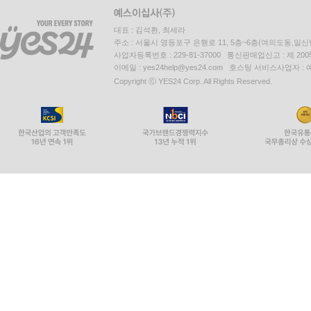
대표 : 김석환, 최세라
주소 : 서울시 영등포구 은행로 11, 5층~6층(여의도동,일신
사업자등록번호 : 229-81-37000 통신판매업신고 : 제 200
이메일 : yes24help@yes24.com 호스팅 서비스사업자 :
Copyright ⓒ YES24 Corp. All Rights Reserved.