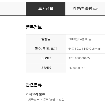
Sleepless Nights: Adult Bedtime Stories
도서정보
리뷰/한줄평
(0/0)
품목정보
발행일
2013년 04월 01일
쪽수, 무게, 크기
64쪽 | 91g | 140*216*4mm
ISBN13
9781630000165
ISBN10
1630000167
관련분류
카테고리 분류
외국도서
문학/소설
소설