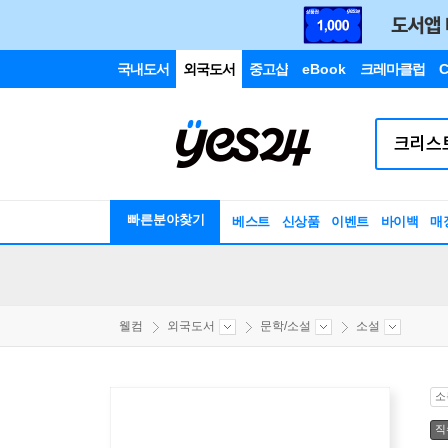
국내도서
외국도서
중고샵
eBook
크레마클럽
C
빠른분야찾기
베스트
신상품
이벤트
바이백
매
웰컴
외국도서
문학/소설
소설
소
직