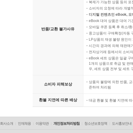
복제가 가능한 상품 등의 포장을 
소비자의 요청에 따라 개별
디지털 컨텐츠인 eBook, 
eBook 대여 상품은 대여 기
모바일 쿠폰 등록 후 취소/환
반품/교환 불가사유
중고상품이 구매확정(자동 
LP상품의 재생 불량 원인이 기
시간의 경과에 의해 재판매가
전자상거래 등에서의 소비자
eBook 세트 상품은 일괄 
1개의 상품으로 취급 및 판매
우, 세트 상품 전부 및 세트
상품의 불량에 의한 반품, 교
소비자 피해보상
준하여 처리됨
환불 지연에 따른 배상
대금 환불 및 환불 지연에 
회사소개
인재채용
이용약관
개인정보처리방침
청소년보호정책
도서홍보안내