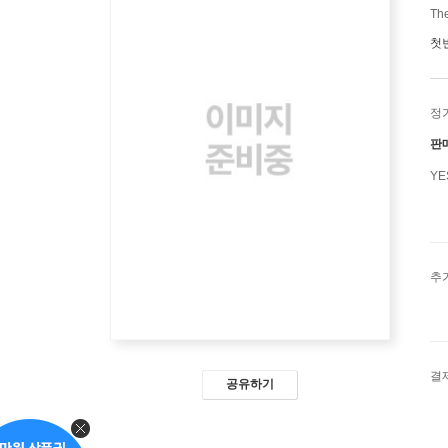
Th
첫
정
판
Y
추
결
공유하기