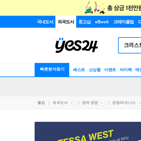
국내도서
외국도서
중고샵
eBook
크레마클럽
C
빠른분야찾기
베스트
신상품
이벤트
바이백
매
웰컴
외국도서
경제 경영
경영/비즈니스