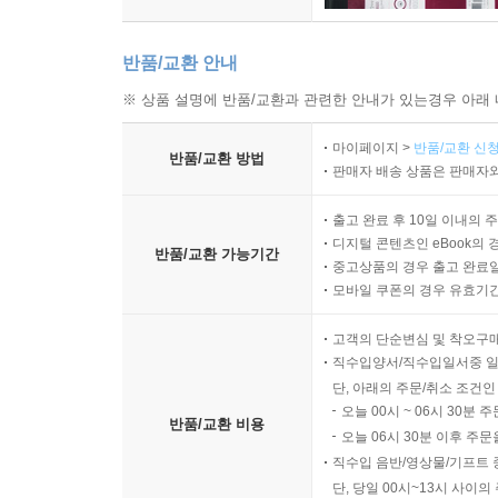
반품/교환 안내
※ 상품 설명에 반품/교환과 관련한 안내가 있는경우 아래 
마이페이지 >
반품/교환 신청
반품/교환 방법
판매자 배송 상품은 판매자와
출고 완료 후 10일 이내의 
디지털 콘텐츠인 eBook의 
반품/교환 가능기간
중고상품의 경우 출고 완료일
모바일 쿠폰의 경우 유효기간(
고객의 단순변심 및 착오구
직수입양서/직수입일서중 일
단, 아래의 주문/취소 조건인
오늘 00시 ~ 06시 30분 
반품/교환 비용
오늘 06시 30분 이후 주문
직수입 음반/영상물/기프트 
단, 당일 00시~13시 사이