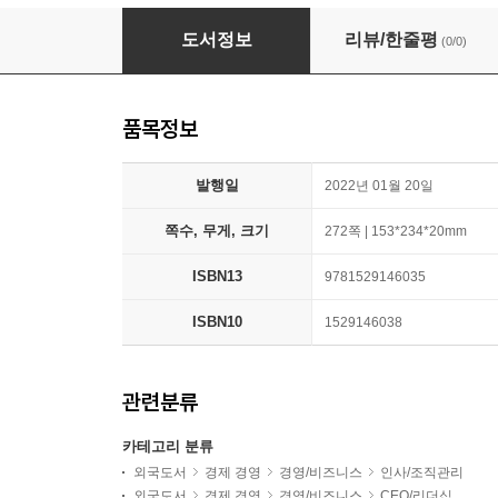
Jerks at Work
도서정보
리뷰/한줄평
(0/0)
품목정보
발행일
2022년 01월 20일
쪽수, 무게, 크기
272쪽 | 153*234*20mm
ISBN13
9781529146035
ISBN10
1529146038
관련분류
카테고리 분류
외국도서
경제 경영
경영/비즈니스
인사/조직관리
외국도서
경제 경영
경영/비즈니스
CEO/리더십