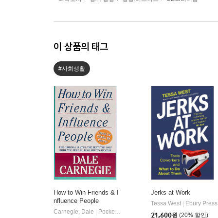
이 상품의 태그
#사회생활
How to Win Friends & I
Jerks at Work
nfluence People
Tessa West
Ebury Press
|
Carnegie, Dale
Pocket Books
|
21,600
원
(20% 할인)