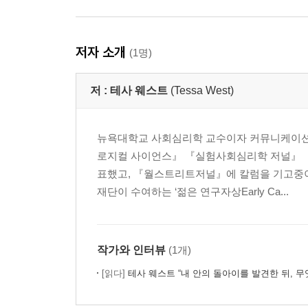
저자 소개
(1명)
저 :
테사 웨스트
(Tessa West)
뉴욕대학교 사회심리학 교수이자 커뮤니케이션
로지컬 사이언스』 『실험사회심리학 저널』 『
표했고, 『월스트리트저널』에 칼럼을 기고중이
재단이 수여하는 ‘젊은 연구자상Early Ca...
작가와 인터뷰
(1개)
[읽다]
테사 웨스트 “내 안의 돌아이를 발견한 뒤, 무엇에 버튼이 