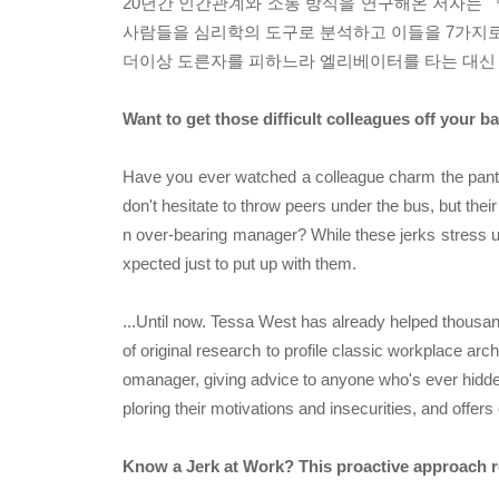
20년간 인간관계와 소통 방식을 연구해온 저자는 
사람들을 심리학의 도구로 분석하고 이들을 7가지로
더이상 도른자를 피하느라 엘리베이터를 타는 대신 
Want to get those difficult colleagues off you
Have you ever watched a colleague charm the pants
don't hesitate to throw peers under the bus, but thei
n over-bearing manager? While these jerks stress us
xpected just to put up with them.
...Until now. Tessa West has already helped thousa
of original research to profile classic workplace arc
omanager, giving advice to anyone who's ever hidden
ploring their motivations and insecurities, and offers 
Know a Jerk at Work? This proactive approach re