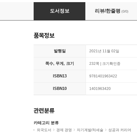
The High 5 Daily Journal
도서정보
리뷰/한줄평
(0/0)
품목정보
발행일
2021년 11월 02일
쪽수, 무게, 크기
232쪽 | 크기확인중
ISBN13
9781401963422
ISBN10
1401963420
관련분류
카테고리 분류
외국도서
경제 경영
자기계발/처세술
성공과 커리어