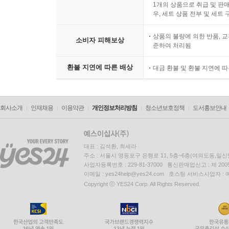
1개의 상품으로 취급 및 판매
우, 세트 상품 전부 및 세트
상품의 불량에 의한 반품, 교
소비자 피해보상
준하여 처리됨
환불 지연에 따른 배상
대금 환불 및 환불 지연에 
회사소개
인재채용
이용약관
개인정보처리방침
청소년보호정책
도서홍보안내
대표 : 김석환, 최세라
주소 : 서울시 영등포구 은행로 11, 5층~6층(여의도동,일신
사업자등록번호 : 229-81-37000 통신판매업신고 : 제 200
이메일 : yes24help@yes24.com 호스팅 서비스사업자 :
Copyright ⓒ YES24 Corp. All Rights Reserved.