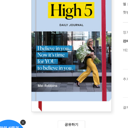
멜
첫
정
판
Y
추
결
공유하기