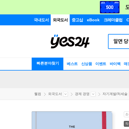
국내도서
외국도서
중고샵
eBook
크레마클럽
C
빠른분야찾기
베스트
신상품
이벤트
바이백
매
웰컴
외국도서
경제 경영
자기계발/처세술
소
직