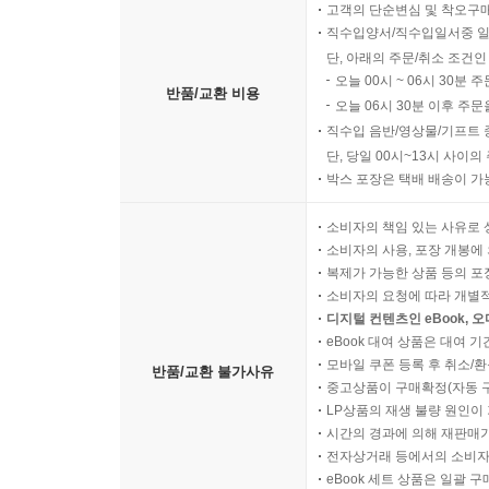
고객의 단순변심 및 착오구
직수입양서/직수입일서중 일
단, 아래의 주문/취소 조건인
오늘 00시 ~ 06시 30분 
반품/교환 비용
오늘 06시 30분 이후 주문
직수입 음반/영상물/기프트 
단, 당일 00시~13시 사이
박스 포장은 택배 배송이 가
소비자의 책임 있는 사유로 
소비자의 사용, 포장 개봉에 
복제가 가능한 상품 등의 포장을 
소비자의 요청에 따라 개별
디지털 컨텐츠인 eBook, 
eBook 대여 상품은 대여 기
모바일 쿠폰 등록 후 취소/환
반품/교환 불가사유
중고상품이 구매확정(자동 
LP상품의 재생 불량 원인이 기
시간의 경과에 의해 재판매가
전자상거래 등에서의 소비자
eBook 세트 상품은 일괄 