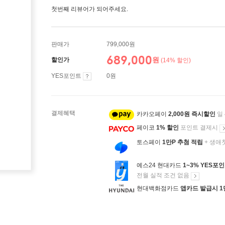
첫번째 리뷰어가 되어주세요.
판매가
799,000원
689,000
원
할인가
(14% 할인)
YES포인트
0원
결제혜택
카카오페이
2,000원 즉시할인
일
페이코
1% 할인
포인트 결제시
토스페이
1만P 추첨 적립
+ 생애
예스24 현대카드
1~3% YES포
전월 실적 조건 없음
현대백화점카드
앱카드 발급시 1