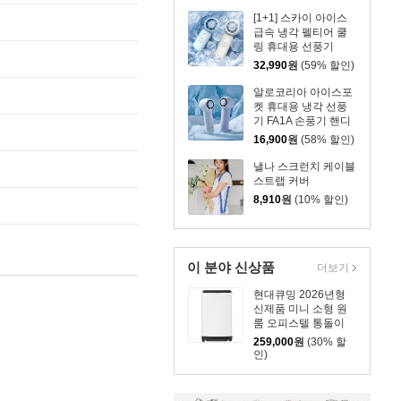
[1+1] 스카이 아이스
급속 냉각 펠티어 쿨
링 휴대용 선풍기
32,990
원
(59% 할인)
알로코리아 아이스포
켓 휴대용 냉각 선풍
기 FA1A 손풍기 핸디
16,900
원
(58% 할인)
낼나 스크런치 케이블
스트랩 커버
8,910
원
(10% 할인)
이 분야 신상품
더보기
현대큐밍 2026년형
신제품 미니 소형 원
룸 오피스텔 통돌이
세탁기 7kg
259,000
원
(30% 할
인)