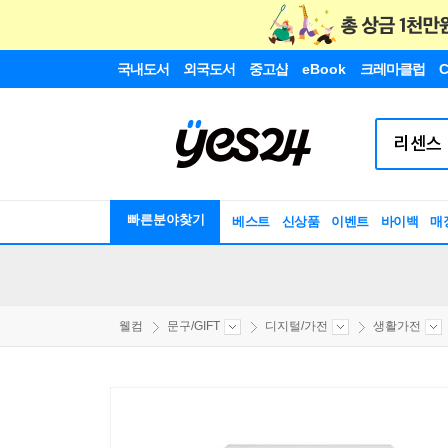
국내도서
외국도서
중고샵
eBook
크레마클럽
C
빠른분야찾기
베스트
신상품
이벤트
바이백
매
웰컴
문구/GIFT
디지털/가전
생활가전