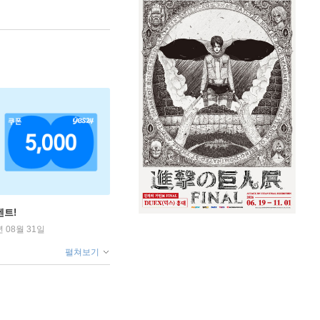
벤트!
년 08월 31일
펼쳐보기