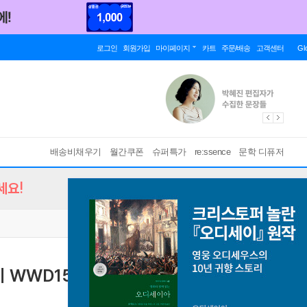
로그인
회원가입
마이페이지
카트
주문/배송
고객센터
Gl
배송비채우기
월간쿠폰
슈퍼특가
re:ssence
문학 디퓨저
세요!
 WWD15PEW 15kg 본사직배설치