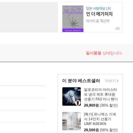
AD
일시품절
상태입니다.
이 분야 베스트셀러
더보기
알로코리아 아이스터
보 냉각 제트 휴대용
선풍기 FA3 미니 핸디
손풍기 손선풍기
26,900
원
(36% 할인)
[특가] 유니맥스 기계
식 14인치 선풍기
UMF-8483KN
26,500
원
(56% 할인)