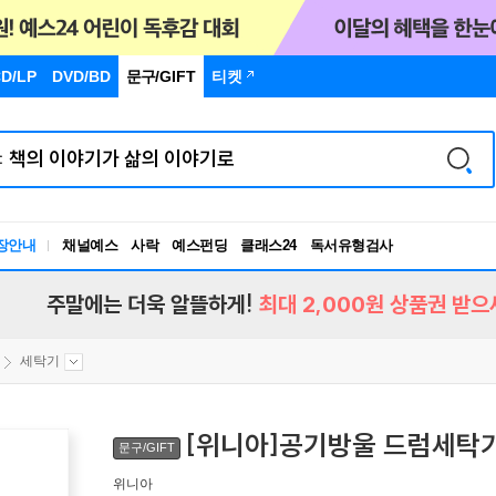
D/LP
DVD/BD
문구
/GIFT
티켓
장안내
채널예스
사락
예스펀딩
클래스24
독서유형검사
RBTI Lab
독서유형검사
주말에는 더욱 알뜰하게!
최대 2,000원 상품권 받으
세탁기
[위니아]공기방울 드럼세탁기
문구/GIFT
위니아