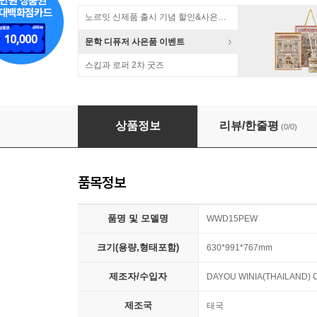
노르잇 신제품 출시 기념 할인&사은품 증정!
문학 디퓨저 사은품 이벤트
스킵과 로퍼 2차 굿즈
[위니아]공기방울 드럼세탁기 WWD15PEW 15
상품정보
리뷰/한줄평
(0/0)
품목정보
품명 및 모델명
WWD15PEW
크기(용량,형태포함)
630*991*767mm
제조자/수입자
DAYOU WINIA(THAILAND)
제조국
태국