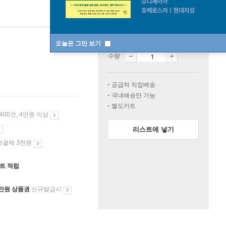
일시품절
오늘은 그만 보기
수량
공급처 직접배송
국내배송만 가능
별도카트
 400건, 4만원 이상
리스트에 넣기
첫결제 3천원
인트 적립
만원 상품권
신규발급시