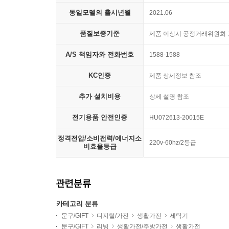
동일모델의 출시년월
2021.06
품질보증기준
제품 이상시 공정거래위원회 
A/S 책임자와 전화번호
1588-1588
KC인증
제품 상세정보 참조
추가 설치비용
상세 설명 참조
전기용품 안전인증
HU072613-20015E
정격전압/소비전력/에너지소
220v-60hz/2등급
비효율등급
관련분류
카테고리 분류
문구/GIFT
디지털/가전
생활가전
세탁기
문구/GIFT
리빙
생활가전/주방가전
생활가전