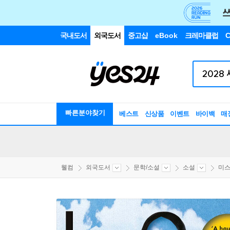
국내도서
외국도서
중고샵
eBook
크레마클럽
C
빠른분야찾기
베스트
신상품
이벤트
바이백
매
웰컴
외국도서
문학/소설
소설
미스