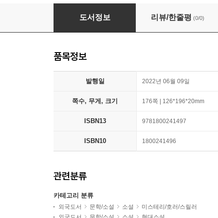
Lemon
도서정보
리뷰/한줄평
(0/0)
품목정보
발행일
2022년 06월 09일
쪽수, 무게, 크기
176쪽 | 126*196*20mm
ISBN13
9781800241497
ISBN10
1800241496
관련분류
카테고리 분류
외국도서
문학/소설
소설
미스테리/호러/스릴러
외국도서
문학/소설
소설
현대소설