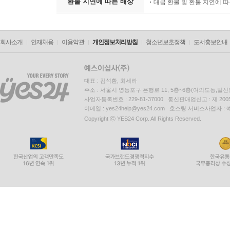
환불 지연에 따른 배상
대금 환불 및 환불 지연에 
회사소개
인재채용
이용약관
개인정보처리방침
청소년보호정책
도서홍보안내
대표 : 김석환, 최세라
주소 : 서울시 영등포구 은행로 11, 5층~6층(여의도동,일신
사업자등록번호 : 229-81-37000 통신판매업신고 : 제 200
이메일 : yes24help@yes24.com 호스팅 서비스사업자 :
Copyright ⓒ YES24 Corp. All Rights Reserved.