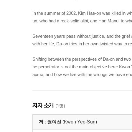
In the summer of 2002, Kim Hae-on was killed in 
un, who had a rock-solid alibi, and Han Manu, to w
Seventeen years pass without justice, and the grief a
with her life, Da-on tries in her own twisted way to r
Shifting between the perspectives of Da-on and two 
he perpetrator is not the main objective here: Kwon Y
auma, and how we live with the wrongs we have endur
저자 소개
(1명)
저 :
권여선
(Kwon Yeo-Sun)