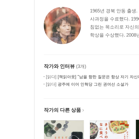
1965년 경북 안동 출
사과정을 수료했다. 19
침없는 목소리로 자신의 
학상을 수상했다. 2008
작가와 인터뷰
(3개)
[읽다]
[책읽아웃] "남을 향한 질문은 항상 자기 자신에게 돌아온다
[읽다]
광주에 이어 인혁당 그린 권여선 소설가
작가의 다른 상품