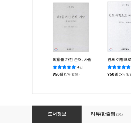
의意를 가진 존재, 사람
인도 여행으로 
4건
950
원
(5% 할인)
950
원
(5% 할
샨냐에서 빤냐로
도서정보
리뷰/한줄평
(1/1)