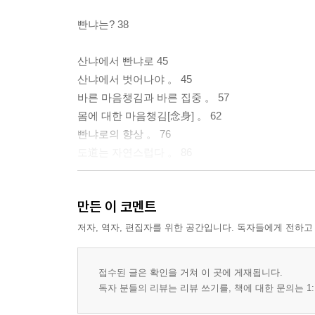
빤냐는? 38
산냐에서 빤냐로 45
산냐에서 벗어나야 。 45
바른 마음챙김과 바른 집중 。 57
몸에 대한 마음챙김[念身] 。 62
빤냐로의 향상 。 76
도道는 자연스럽다 。 86
만든 이 코멘트
저자, 역자, 편집자를 위한 공간입니다. 독자들에게 전하고
접수된 글은 확인을 거쳐 이 곳에 게재됩니다.
독자 분들의 리뷰는 리뷰 쓰기를, 책에 대한 문의는 1: