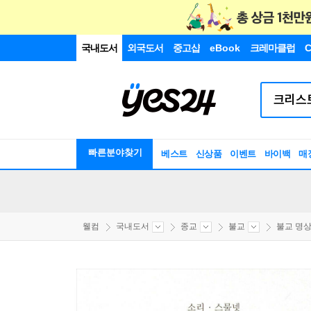
국내도서
외국도서
중고샵
eBook
크레마클럽
C
빠른분야찾기
베스트
신상품
이벤트
바이백
매
웰컴
국내도서
종교
불교
불교 명상