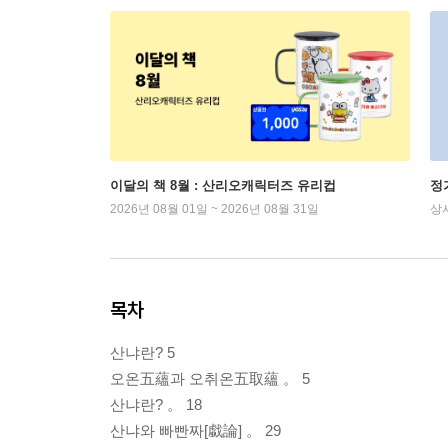
이달의 책 8월 : 산리오캐릭터즈 유리컵
정
2026년 08월 01일 ~ 2026년 08월 31일
상
목차
산냐란? 5
오온五蘊과 오취온五取蘊 。 5
산냐란? 。 18
산냐와 빠빤짜[戱論] 。 29