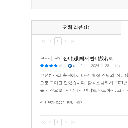
전체 리뷰
(1)
1
산냐[想]에서 빤냐般若로
eBook
구매
o******n
2024-11-28
신고
|
|
|
고요한소리 출판에서 나온, 활성 스님의 '산냐(
으로 꾸미고 있었습니다. 활성스님께서 2001년 
를 시작으로, '산냐에서 빤냐로'파트까지, 크게
이 리뷰가 도움이 되었나요?
1