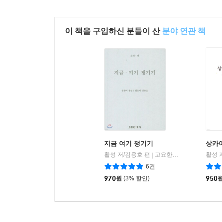
이 책을 구입하신 분들이 산
분야 연관 책
지금 여기 챙기기
상카
활성 저/김용호 편
고요한소리
활성 
|
6건
970
원
(3% 할인)
950