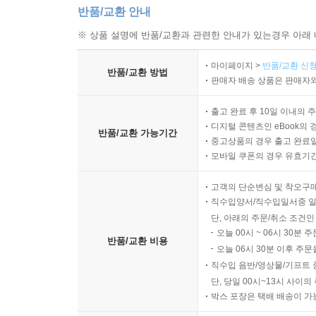
반품/교환 안내
※ 상품 설명에 반품/교환과 관련한 안내가 있는경우 아래 
마이페이지 >
반품/교환 신청
반품/교환 방법
판매자 배송 상품은 판매자와
출고 완료 후 10일 이내의 
디지털 콘텐츠인 eBook의 
반품/교환 가능기간
중고상품의 경우 출고 완료일
모바일 쿠폰의 경우 유효기간(
고객의 단순변심 및 착오구
직수입양서/직수입일서중 일
단, 아래의 주문/취소 조건인
오늘 00시 ~ 06시 30분 
반품/교환 비용
오늘 06시 30분 이후 주문
직수입 음반/영상물/기프트 
단, 당일 00시~13시 사이
박스 포장은 택배 배송이 가