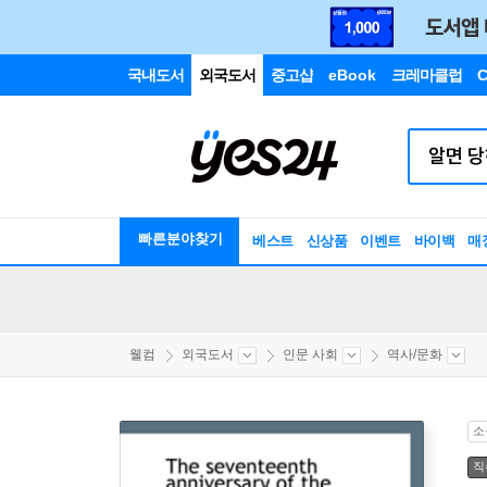
국내도서
외국도서
중고샵
eBook
크레마클럽
C
빠른분야찾기
베스트
신상품
이벤트
바이백
매
웰컴
외국도서
인문 사회
역사/문화
소
직