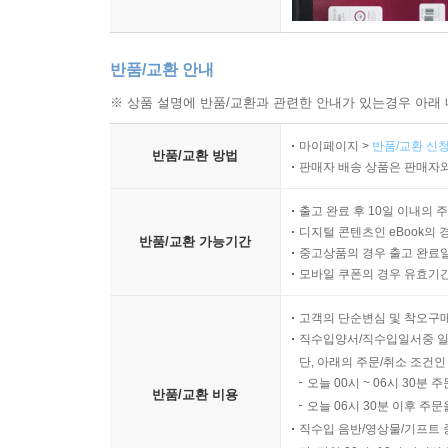
반품/교환 안내
※ 상품 설명에 반품/교환과 관련한 안내가 있는경우 아래 
마이페이지 >
반품/교환 신청
반품/교환 방법
판매자 배송 상품은 판매자와
출고 완료 후 10일 이내의 
디지털 콘텐츠인 eBook의 
반품/교환 가능기간
중고상품의 경우 출고 완료일
모바일 쿠폰의 경우 유효기간(
고객의 단순변심 및 착오구
직수입양서/직수입일서중 일
단, 아래의 주문/취소 조건인
오늘 00시 ~ 06시 30분 
반품/교환 비용
오늘 06시 30분 이후 주문
직수입 음반/영상물/기프트 