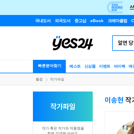
국내도서
외국도서
중고샵
eBook
크레마클럽
C
빠른분야찾기
베스트
신상품
이벤트
바이백
매
웰컴
작가파일
이송현
작
작가파일
작가 혹은 작가와 작품명을
함께 검색해 보세요.