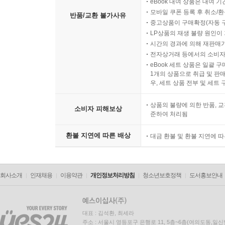
eBook 대여 상품은 대여 기
모바일 쿠폰 등록 후 취소/환
반품/교환 불가사유
중고상품이 구매확정(자동 
LP상품의 재생 불량 원인이 기
시간의 경과에 의해 재판매가
전자상거래 등에서의 소비자
eBook 세트 상품은 일괄 
1개의 상품으로 취급 및 판매
우, 세트 상품 전부 및 세트
상품의 불량에 의한 반품, 교
소비자 피해보상
준하여 처리됨
환불 지연에 따른 배상
대금 환불 및 환불 지연에 
회사소개
인재채용
이용약관
개인정보처리방침
청소년보호정책
도서홍보안내
대표 : 김석환, 최세라
주소 : 서울시 영등포구 은행로 11, 5층~6층(여의도동,일신