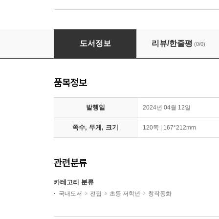
내 이름은 십민준 1~3 세트 (전3권)
도서정보
리뷰/한줄평
(0/0)
품목정보
발행일
2024년 04월 12일
쪽수, 무게, 크기
120쪽 | 167*212mm
관련분류
카테고리 분류
국내도서
전집
초등 저학년
창작동화