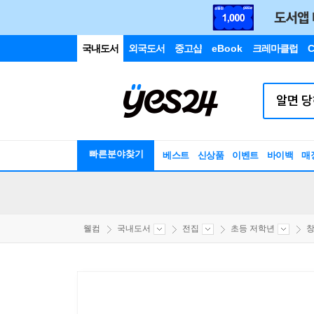
국내도서
외국도서
중고샵
eBook
크레마클럽
C
빠른분야찾기
베스트
신상품
이벤트
바이백
매
웰컴
국내도서
전집
초등 저학년