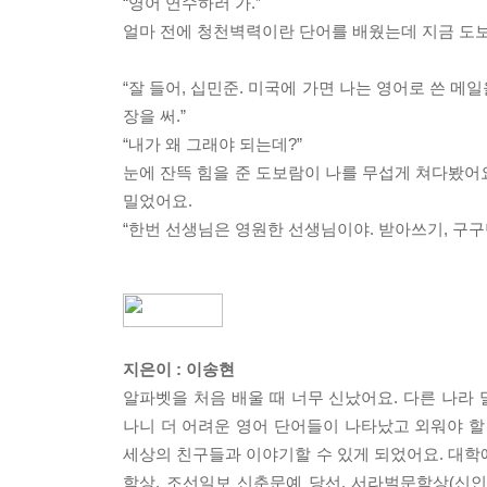
“영어 연수하러 가.”
얼마 전에 청천벽력이란 단어를 배웠는데 지금 도보
“잘 들어, 십민준. 미국에 가면 나는 영어로 쓴 메
장을 써.”
“내가 왜 그래야 되는데?”
눈에 잔뜩 힘을 준 도보람이 나를 무섭게 쳐다봤어
밀었어요.
“한번 선생님은 영원한 선생님이야. 받아쓰기, 구구
지은이 : 이송현
알파벳을 처음 배울 때 너무 신났어요. 다른 나라
나니 더 어려운 영어 단어들이 나타났고 외워야 할
세상의 친구들과 이야기할 수 있게 되었어요. 대학
학상, 조선일보 신춘문예 당선, 서라벌문학상(신인상