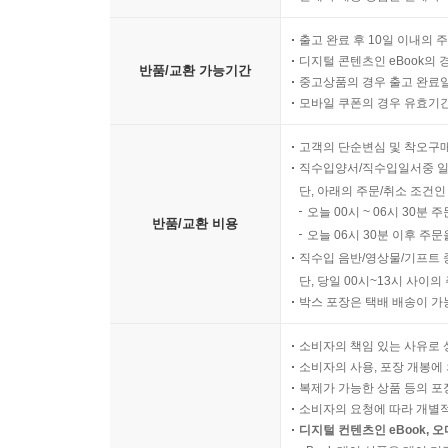
출고 완료 후 10일 이내의 
디지털 콘텐츠인 eBook의 
반품/교환 가능기간
중고상품의 경우 출고 완료일
모바일 쿠폰의 경우 유효기간(
고객의 단순변심 및 착오구
직수입양서/직수입일서중 일
단, 아래의 주문/취소 조건인
오늘 00시 ~ 06시 30분 
반품/교환 비용
오늘 06시 30분 이후 주문
직수입 음반/영상물/기프트 
단, 당일 00시~13시 사이
박스 포장은 택배 배송이 가
소비자의 책임 있는 사유로 
소비자의 사용, 포장 개봉에 
복제가 가능한 상품 등의 포장을 
소비자의 요청에 따라 개별
디지털 컨텐츠인 eBook, 