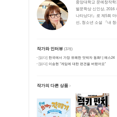
중앙대학교 문예창작학과
벌문학상 신인상, 201
나타났다!』로 제5회 마
선, 청소년 소설 『내 청
작가와 인터뷰
(3개)
[읽다]
한국에서 가장 유쾌한 엇박자 동화! | 예스24
[읽다]
이송현 “게임에 대한 편견을 버렸어요”
작가의 다른 상품