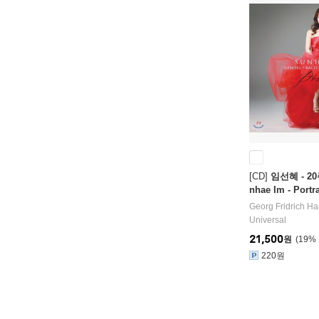
[CD]
임선혜 - 2
nhae Im - Portra
Georg Fridrich Ha
Universal
21,500
원
19
%
220원