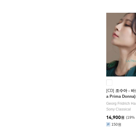
[CD]
조수아 - 바
a Prima Donna)
Georg Fridrich Ha
Sony Classical
14,900
원
19
%
150원