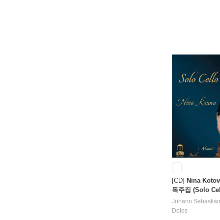
[CD]
Nina Kot
독주집 (Solo Cel
Johann Sebastia
Delos