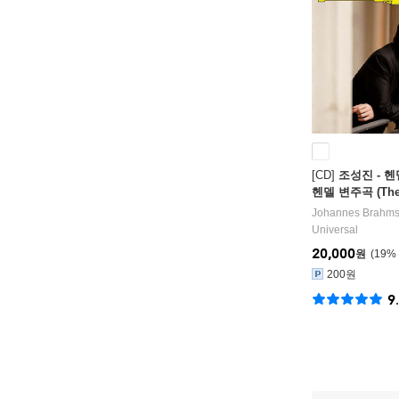
[CD]
조성진 - 헨
헨델 변주곡 (The H
Handel: 3 Suites
Johannes Brahm
ons)
Universal
20,000
원
19
%
200원
9