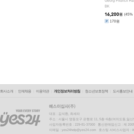
Georg Fridrich Ha
BK
16,200
원
45
%
170원
회사소개
인재채용
이용약관
개인정보처리방침
청소년보호정책
도서홍보안내
대표 : 김석환, 최세라
주소 : 서울시 영등포구 은행로 11, 5층~6층(여의도동,일신
사업자등록번호 : 229-81-37000 통신판매업신고 : 제 200
이메일 : yes24help@yes24.com 호스팅 서비스사업자 :