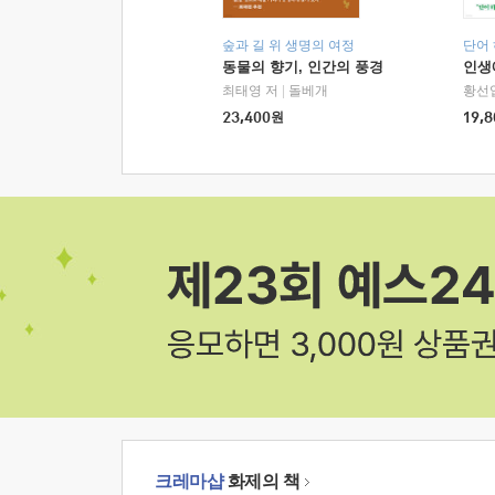
숲과 길 위 생명의 여정
단어
동물의 향기, 인간의 풍경
인생
최태영 저
|
돌베개
황선
23,400
원
19,8
크레마샵
화제의 책