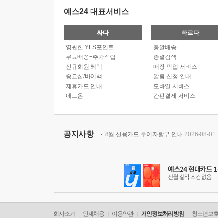
예스24 대표서비스
싸다
빠르다
영원한 YES포인트
총알배송
무료배송+추가적립
총알검색
신규회원 혜택
매장 픽업 서비스
중고샵/바이백
알림 신청 안내
제휴카드 안내
모바일 서비스
애드온
간편결제 서비스
공지사항
8월 신용카드 무이자할부 안내
2026-08-01
회사소개
인재채용
이용약관
개인정보처리방침
청소년보