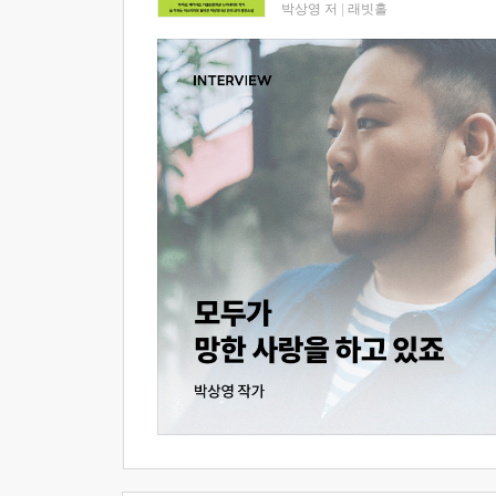
박상영 저
|
래빗홀