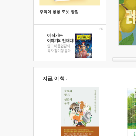
추억이 퐁퐁 도넛 빵집
지금, 이 책