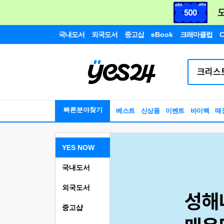
국내도서
외국도서
중고샵
eBook
크레마클럽
C
빠른분야찾기
베스트
신상품
이벤트
바이백
매
YES NOW
국내도서
외국도서
중고샵