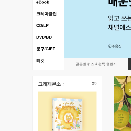
eBook
크레마클럽
CD/LP
DVD/BD
문구/GIFT
티켓
골든벨 퀴즈 & 완독 챌린지
그래제본소
2
/5