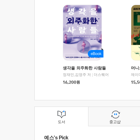
생각을 외주화한 사람들
머니
정재민,김영주 저
|
더스퀘어
16,200
원
15,5
도서
중고샵
예스's Pick