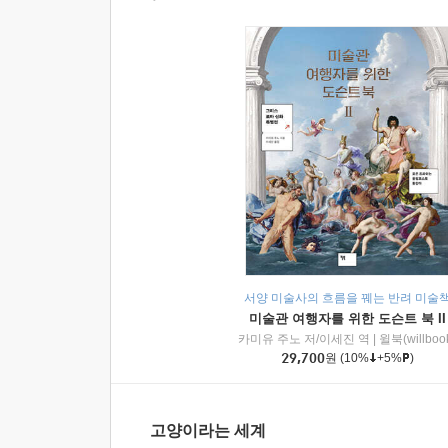
서양 미술사의 흐름을 꿰는 반려 미술
미술관 여행자를 위한 도슨트 북 II
카미유 주노 저/이세진 역
|
윌북(willboo
29,700
원
(10%
+5%
)
고양이라는 세계