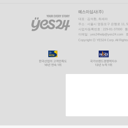
대표 : 김석환, 최세라
주소 : 서울시 영등포구 은행로 11,
사업자등록번호 : 229-81-37000 
이메일 : yes24help@yes24.c
Copyright ⓒ YES24 Corp. All Right