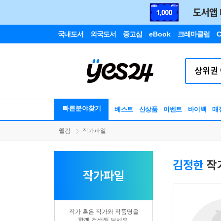
국내도서
외국도서
중고샵
eBook
크레마클럽
C
빠른분야찾기
베스트
신상품
이벤트
바이백
매
웰컴
작가파일
김정한
작
작가파일
작가 혹은 작가와 작품명을
함께 검색해 보세요.