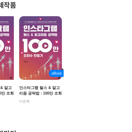
체작품
& 알고
인스타그램 릴스 & 알고
00만 조회
리즘 공략법 : 100만 조회
수 만들기
이은북