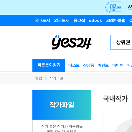
국내도서
외국도서
중고샵
eBook
크레마클럽
C
빠른분야찾기
베스트
신상품
이벤트
바이백
매
웰컴
작가파일
국내작가
작가파일
작가 혹은 작가와 작품명을
함께 검색해 보세요.