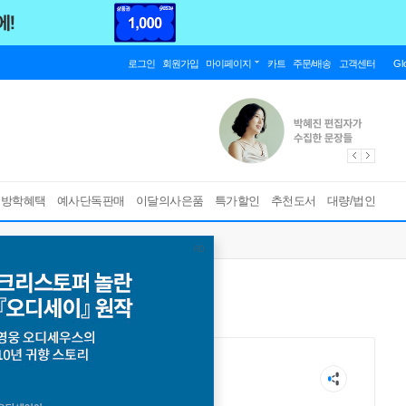
로그인
회원가입
마이페이지
카트
주문/배송
고객센터
Gl
름방학혜택
예사단독판매
이달의사은품
특가할인
추천도서
대량/법인