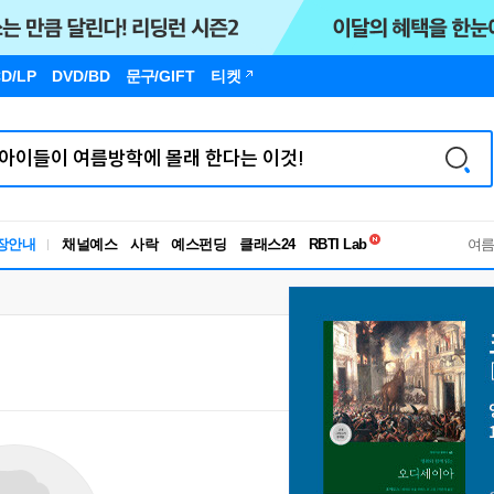
D/LP
DVD/BD
문구
/GIFT
티켓
독서유형검사
장안내
채널예스
사락
예스펀딩
클래스24
RBTI Lab
여
독서유형검사