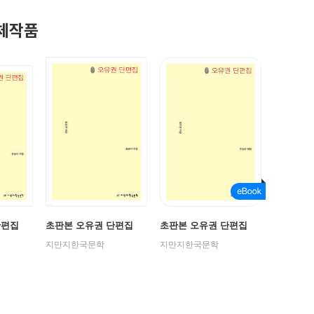
 창작 활동을 하면서 40여 년의 작품 활동 기간 동안 250여 편의 작품
체작품
받는다. 대표적인 작품으로는 〈소문〉, 〈젊은 홀어미들〉, 〈황량한
〉, 〈어떤 노인의 죽음〉, 〈가난한 형제〉, 〈농지 정리〉, 〈농민과
송잇골의 젊은이들》 등이 있다.
전라남도 제3회 도문화상, 1961년 제6회 현대문학상, 1971년 제3회 
 쓰러져 투병 생활을 하는 중에도 활발한 작품 활동을 하다가 1999
단편집
초판본 오유권 단편집
초판본 오유권 단편집
지만지한국문학
지만지한국문학