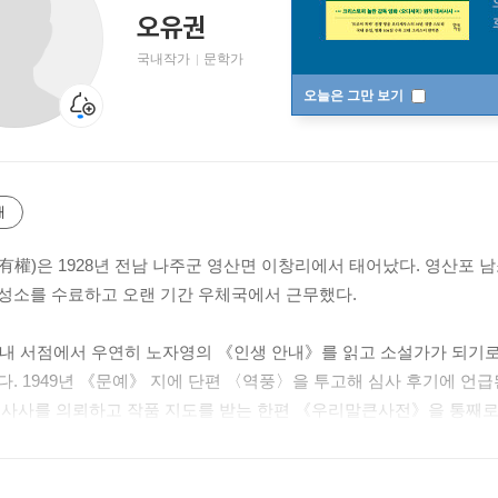
오유권
국내작가
문학가
오늘은 그만 보기
개
有權)은 1928년 전남 나주군 영산면 이창리에서 태어났다. 영산포
성소를 수료하고 오랜 기간 우체국에서 근무했다.
 시내 서점에서 우연히 노자영의 《인생 안내》를 읽고 소설가가 되기
다. 1949년 《문예》 지에 단편 〈역풍〉을 투고해 심사 후기에 언급
 사사를 의뢰하고 작품 지도를 받는 한편 《우리말큰사전》을 통째로 
생으로 작품 사사를 옮긴 후, 1955년 《현대문학》에 황순원 선생 