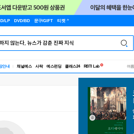
D/LP
DVD/BD
문구
/GIFT
티켓
독서유형검사
장안내
채널예스
사락
예스펀딩
클래스24
RBTI Lab
여
독서유형검사