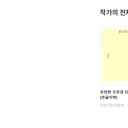
이후 왕성한
작가의 전
가로 인정
역의 산장
명》, 《
1957년 
뇌졸중으로
초판본 오유권 
(큰글자책)
지만지한국문학