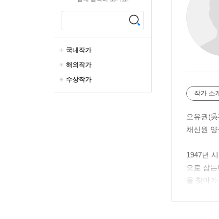
국내작가
해외작가
수상작가
작가 소
오유권(吳
채신원 양
1947년
으로 삼는
을 찾아가
황순원 선
했다.