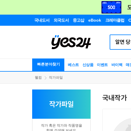
국내도서
외국도서
중고샵
eBook
크레마클럽
C
빠른분야찾기
베스트
신상품
이벤트
바이백
매
웰컴
작가파일
국내작가
작가파일
작가 혹은 작가와 작품명을
함께 검색해 보세요.