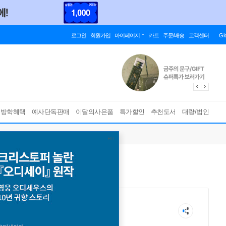
로그인
회원가입
마이페이지
카트
주문/배송
고객센터
Gl
름방학혜택
예사단독판매
이달의사은품
특가할인
추천도서
대량/법인