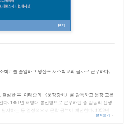
닫기
 남소학교를 졸업하고 영산포 서소학교의 급사로 근무하다,
로 결심한 후, 이태준의 《문장강화》를 탐독하고 문장 교본
된다. 1951년 해병대 통신병으로 근무하던 중 김동리 선생
필사하는 등 열정적으로 문학 공부에 매진한다. 1953년
펼쳐보기
추천으로 〈두 나그네〉, 〈참외〉가 발표되어 문단에 등단