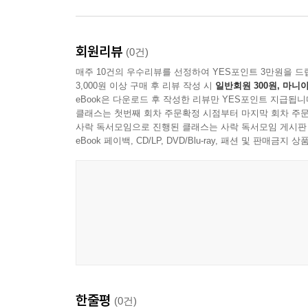
텃골양반이 혼잣말처럼 중얼거리자
“또 묶이다니라우?”
할멈이 고기를 입으로 가져가면서 물었다.
회원리뷰
(0건)
“논을 팔아 버렸으니 또 소작이라도 붙여야 쓸 것 아닌
매주 10건의 우수리뷰를 선정하여 YES포인트 3만원을 드
“그럼 또 소작료를 물어야 안 쓰겄소.”
3,000원 이상 구매 후 리뷰 작성 시
일반회원 300원, 마니아
“소작료뿐인가 이 사람아. 또 상전한테 매어 살아야
eBook은 다운로드 후 작성한 리뷰만 YES포인트 지급됩니
라는 것이 병 주고 약 주는 셈이야. 묶었다, 풀었다.”
클래스는 첫번째 회차 주문확정 시점부터 마지막 회차 주문
사락 독서모임으로 진행된 클래스는 사락 독서모임 게시판
eBook 페이백, CD/LP, DVD/Blu-ray, 패션 및 판매금
--- 「농지 상한선」 중에서
한줄평
(0건)