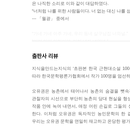
은 나직한 소리로 이와 같이 대답하였다.
“너처럼 나를 위한 사람들이다. 너 없는 대신 나를 
--- 「월광」 중에서
“가네 가네 아주 가네, 우리 동네 살구남집 너와널.”
“어어 어어 어허이야, 어허 넘자 너와널.”
“불쌍하네 가련하네, 밥 한 그릇 못 먹고 너와널.”
출판사 리뷰
“어어 어어 어허이야. 어허 넘자 너와널”
상여마다 오색찬란한 꽃종이가 눈부시고 마을 사람
지식을만드는지식의 ‘초판본 한국 근현대소설 100
이와 같은 상여 소리에 이어 난데없는 함성이,
따라 한국문학평론가협회에서 작가 100명을 엄선하
“극빈자에게 구호미를 달라.”
“노동자에게 일을 달라.”
오유권은 농촌에서 태어나서 농촌의 숨결을 뼛속
상여꾼들이 어느덧 ‘데모’화하여 시체를 멘 채 이렇
관찰자의 시선으로 부단히 농촌의 당대 현실을 형
어오는 봄바람에 날려 푸라카드가 명정인지 명정이
작품 안에 녹여 내면서, 애정 어린 손길로 그들
--- 「가난한 형제」 중에서
한다. 이처럼 오유권은 독자적인 농민문학의 한 
우리는 오유권 문학을 면밀히 재고하고 온당한 평가
“돈을 받고 술을 먹기는 먹어도 걱정이 태산 같네. 또