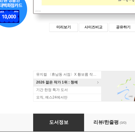
미리보기
사이즈비교
공유하기
뮤지컬 〈휴남동 서점〉X 황보름 작가 북토크
2026 젊은 작가 1위 : 청예
기간 한정 특가 도서
오직, 예스24에서만
초판본 오유권 단편집 (큰글자책)
도서정보
리뷰/한줄평
(0/0)