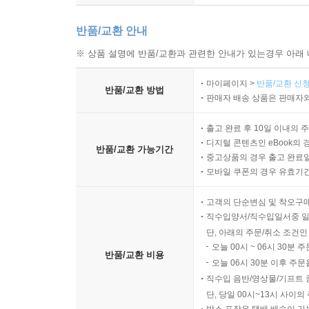
반품/교환 안내
※ 상품 설명에 반품/교환과 관련한 안내가 있는경우 아래 
마이페이지 >
반품/교환 신청
반품/교환 방법
판매자 배송 상품은 판매자와
출고 완료 후 10일 이내의 
디지털 콘텐츠인 eBook의 
반품/교환 가능기간
중고상품의 경우 출고 완료일
모바일 쿠폰의 경우 유효기간(
고객의 단순변심 및 착오구
직수입양서/직수입일서중 일
단, 아래의 주문/취소 조건인
오늘 00시 ~ 06시 30분 
반품/교환 비용
오늘 06시 30분 이후 주문
직수입 음반/영상물/기프트 
단, 당일 00시~13시 사이