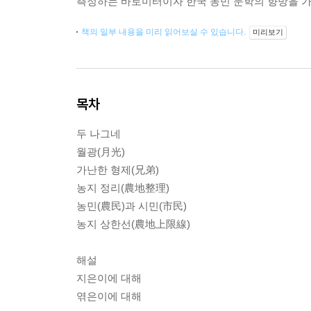
측정하는 바로미터이자 한국 농민 문학의 향방을 
책의 일부 내용을 미리 읽어보실 수 있습니다.
미리보기
목차
두 나그네
월광(月光)
가난한 형제(兄弟)
농지 정리(農地整理)
농민(農民)과 시민(市民)
농지 상한선(農地上限線)
해설
지은이에 대해
엮은이에 대해