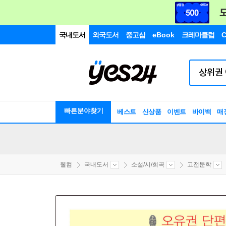
국내도서
외국도서
중고샵
eBook
크레마클럽
C
빠른분야찾기
베스트
신상품
이벤트
바이백
매
웰컴
국내도서
소설/시/희곡
고전문학