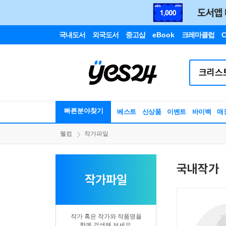
국내도서
외국도서
중고샵
eBook
크레마클럽
C
빠른분야찾기
베스트
신상품
이벤트
바이백
매
웰컴
작가파일
국내작가
작가파일
작가 혹은 작가와 작품명을
함께 검색해 보세요.