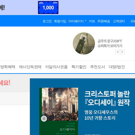
로그인
회원가입
마이페이지
카트
주문/배송
고객센터
Gl
름방학혜택
예사단독판매
이달의사은품
특가할인
추천도서
대량/법인
세요!