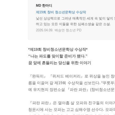
MD 한마디
제19회 창비 청소년문학상 수상작
낯선 상상력으로 그려낸 매혹적인 세계 속 빛이 닿지 
하고 있는 모든 이들을 위한 심폐소생술 같은 소설.
2026.04.09.
배승연 청소년 PD
*제19회 창비청소년문학상 수상작*
“나는 파도를 맞이할 준비가 됐다.”
꿈 앞에 흔들리는 당신을 위한 이야기
『완득이』 『위저드 베이커리』로 위상을 높인 
름을 이끌어 갈 제19회 수상작을 선보인다. “푸릇
예 유지현의 장편소설 『파란 파란』(창비청소년문학 
『파란 파란』은 열아홉 살 모파와 친구들의 이야기를
청운시에 사는 모파는 고교 심해수영 선수다. 모파