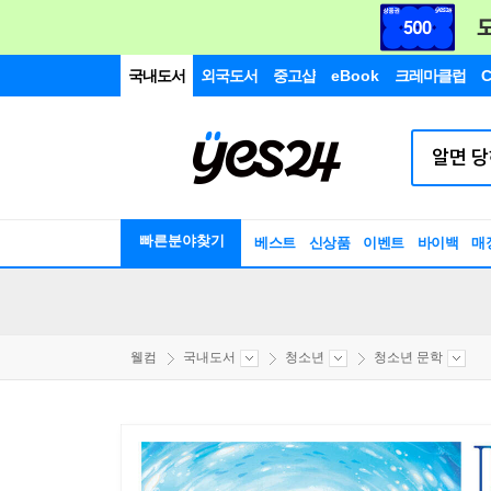
국내도서
외국도서
중고샵
eBook
크레마클럽
C
빠른분야찾기
베스트
신상품
이벤트
바이백
매
웰컴
국내도서
청소년
청소년 문학