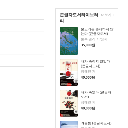
큰글자도서라이브러
더보기
리
물고기는 존재하지 않
는다 (큰글자도서)
룰루 밀러 저/정지인 역
35,000
원
내가 죽이지 않았다
(큰글자도서)
정해연 저
40,000
원
내가 죽였다 (큰글자
도서)
정해연 저
40,000
원
겨울통 (큰글자도서)