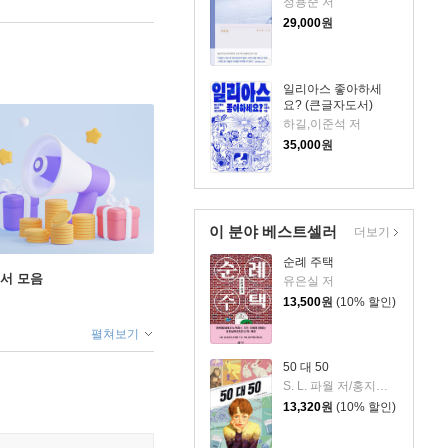
정용준 저
29,000
원
일리아스 좋아하세
요? (큰글자도서)
하길,이준석 저
35,000
원
이 분야 베스트셀러
더보기
순례 주택
도서 모음
유은실 저
13,500
원
(10% 할인)
펼쳐보기
50 대 50
S. L. 파월 저/홍지연 역
13,320
원
(10% 할인)