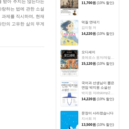
나를 받아 주지는 않는다는
11,700
원
(10% 할인)
사랑하는 법에 관한 소설
 과제를 직시하며, 현재
덕질 연대기
나만의 고유한 삶의 무게
김미형 저
14,220
원
(10% 할인)
오디세이
호메로스 원저/제럴딘 매코크런 글/김재용 역/장시은 감수
15,120
원
(10% 할인)
국어과 선생님이 뽑은
연암 박지원 소설선
박지원 저/dskimp2000 편
14,220
원
(10% 할인)
문장이 사라졌습니다
지서희 저
13,500
원
(10% 할인)