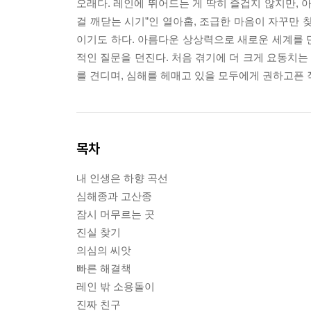
오래다. 레인에 뛰어드는 게 딱히 즐겁지 않지만, 아
걸 깨닫는 시기”인 열아홉, 조급한 마음이 자꾸만 
이기도 하다. 아름다운 상상력으로 새로운 세계를 
적인 질문을 던진다. 처음 겪기에 더 크게 요동치
를 견디며, 심해를 헤매고 있을 모두에게 권하고픈 
목차
내 인생은 하향 곡선
심해종과 고산종
잠시 머무르는 곳
진실 찾기
의심의 씨앗
빠른 해결책
레인 밖 소용돌이
진짜 친구