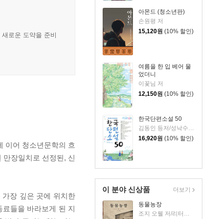
아몬드 (청소년판)
손원평 저
15,120
원
(10% 할인)
. 새로운 도약을 준비
여름을 한 입 베어 물
었더니
이꽃님 저
12,150
원
(10% 할인)
한국단편소설 50
김동인 등저/성낙수,박찬영,김형주 공편
16,920
원
(10% 할인)
 이어 청소년문학의 흐
 만장일치로 선정된, 신
이 분야 신상품
더보기
 가장 깊은 곳에 위치한
동물농장
동료들을 바라보게 된 지
조지 오웰 저/리터링크 역