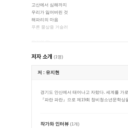
고산에서 심해까지
우리가 잃어버린 것
해파리의 마음
푸른 물살을 거슬러
작가의 말
저자 소개
(1명)
저 :
유지현
경기도 안산에서 태어나고 자랐다. 세계를 가
『파란 파란』으로 제19회 창비청소년문학상을
작가와 인터뷰
(1개)