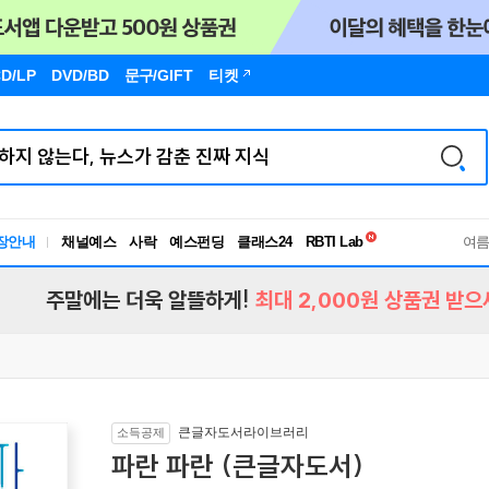
D/LP
DVD/BD
문구
/GIFT
티켓
독서유형검사
RBTI Lab
장안내
채널예스
사락
예스펀딩
클래스24
독서유형검사
여
주말에는 더욱 알뜰하게!
최대 2,000원 상품권 받으
큰글자도서라이브러리
소득공제
파란 파란 (큰글자도서)