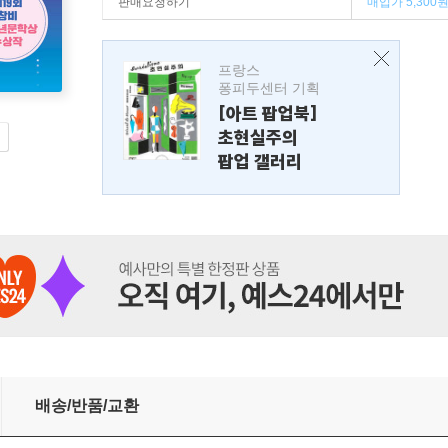
판매요청하기
매입가 5,300
프랑스
퐁피두센터 기획
[아트 팝업북]
초현실주의
팝업 갤러리
배송/반품/교환