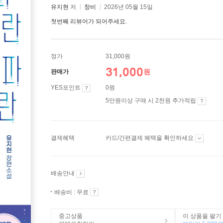
유지현
저
창비
2026년 05월 15일
첫번째 리뷰어가 되어주세요.
정가
31,000원
31,000
원
판매가
YES포인트
0원
5만원이상 구매 시 2천원 추가적립
결제혜택
카드/간편결제 혜택을 확인하세요
배송안내
배송비 : 무료
중고상품
이 상품을 팔기