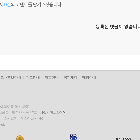
서
0건
의 코멘트를 남겨주셨습니다.
등록된 댓글이 없습니다
도서홍보안내
광고안내
제휴안내
복지제휴
매장안내
층(여의도동,일신빌딩)
고 : 제 2005-02682호
사업자 정보확인
팅 서비스사업자 : 예스이십사(주)
ved.