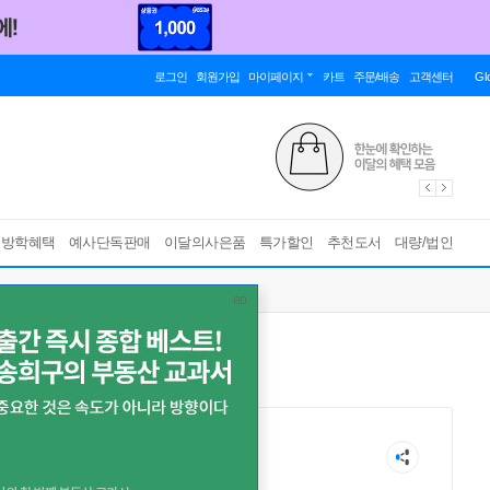
로그인
회원가입
마이페이지
카트
주문/배송
고객센터
Gl
름방학혜택
예사단독판매
이달의사은품
특가할인
추천도서
대량/법인