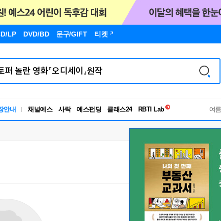
D/LP
DVD/BD
문구
/GIFT
티켓
독서유형검사
장안내
채널예스
사락
예스펀딩
클래스24
RBTI Lab
여
독서유형검사