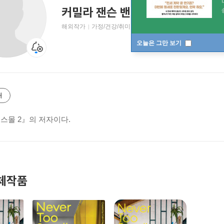
커밀라 잰슨 밴 뷰런
Camilla Janse van Vuu
해외작가
가정/건강/취미 저자
오늘은 그만 보기
개
 스몰 2』의 저자이다.
체작품