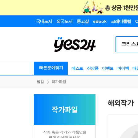
국내도서
외국도서
중고샵
eBook
크레마클럽
C
빠른분야찾기
베스트
신상품
이벤트
바이백
매
웰컴
작가파일
해외작가
작가파일
작가 혹은 작가와 작품명을
함께 검색해 보세요.