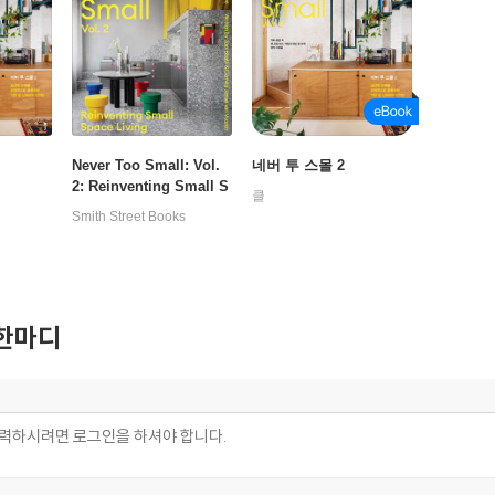
Never Too Small: Vol.
네버 투 스몰 2
2: Reinventing Small S
클
pace Living
Smith Street Books
한마디