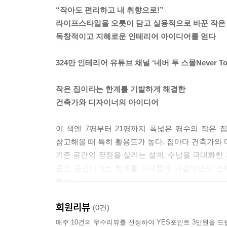
“작아도 편리하고 내 취향으로!”
라이프스타일을 오롯이 담고 실용적으로 바꾼 작은 
독창적이고 지혜로운 인테리어 아이디어를 얻다
324만 인테리어 유튜브 채널 ‘네버 투 스몰Never Too
작은 집이라는 한계를 기발하게 해결한
건축가와 디자이너의 아이디어
이 책엔 7평부터 21평까지 폭넓은 평수의 작은 
참고해볼 때 특히 활용도가 높다. 집마다 건축가와 
기존 공간의 장점을 살리는 설계, 수납을 극대화한 
좁은 공간이라는 한계를 지혜롭게 해결하면서 건
책이다.
회원리뷰
다수의 사진, 평면도, 캡션…
(0건)
공간 이해를 돕는 요소들
매주 10건의 우수리뷰를 선정하여 YES포인트 3만원을 드