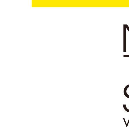
4 실험적 접근 170
스트로보스코프 172
캔디 큐브 레지던스 180
카사 잘라 188
맥시멀리스트 미니 로프트 198
EG112 단순한 주택 208
5 지속 가능한 해법 216
코시모 피오바스코를 위한 집 218
주르댕 228
페퍼 트리 패시브 하우스 236
스헤입스 246
6 가족을 위한 집 256
크뤼솔 258
F-하우스 266
푸르비에르 아파트 276