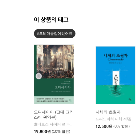
이 상품의 태그
#크레마클럽에있어요
오디세이아 (고대 그리
니체의 초월자
스어 완역본)
프리드리히 니체 저/김철 편역
호메로스 저/페테르 파울 루벤스 그림/박문재 역
현대지성
|
12,500
원
(0% 할인)
19,800
원
(10% 할인)