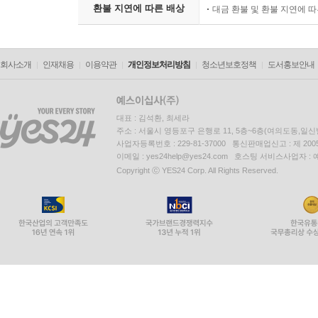
환불 지연에 따른 배상
대금 환불 및 환불 지연에 
회사소개
인재채용
이용약관
개인정보처리방침
청소년보호정책
도서홍보안내
대표 : 김석환, 최세라
주소 : 서울시 영등포구 은행로 11, 5층~6층(여의도동,일신
사업자등록번호 : 229-81-37000 통신판매업신고 : 제 200
이메일 : yes24help@yes24.com 호스팅 서비스사업자 :
Copyright ⓒ YES24 Corp. All Rights Reserved.