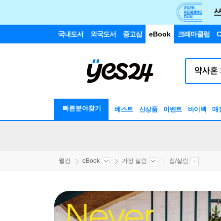
국내도서
외국도서
중고샵
eBook
크레마클럽
C
빠른분야찾기
베스트
신상품
이벤트
바이백
매
웰컴
eBook
가정 살림
집/살림