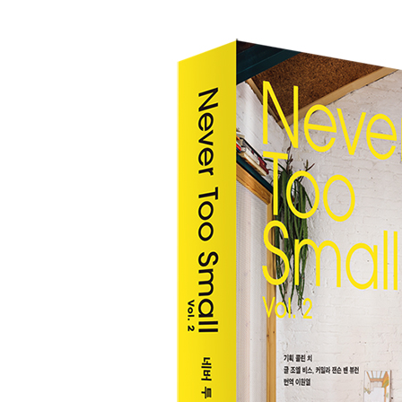
파리 듀플렉스 익스텐션 284
참여자들 292
평면도 294
감사의 말 302
‘네버 투 스몰’에 대하여 304