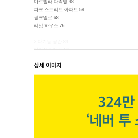
마르빌라 다락방 48
파크 스트리트 아파트 58
핑크옐로 68
리밋 하우스 76
2 다기능 공간 84
아카쓰쓰미 집 86
마크 II 96
상세 이미지
프로젝트 #13 104
VM36 114
워털루 스트리트 124
3 적응적 재사용 134
플랫 일레븐 136
일리우폴리 아파트 144
콜로나키 아파트 154
모놀로칼레 EFFE 162