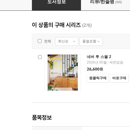
도서정보
리뷰/한줄평
(0/0)
이 상품의 구매 시리즈
(2개)
최신순
품절포함
전체
네버 투 스몰 2
2026년 05월
제한없음
|
26,600
원
원클릭구매
바로구매
품목정보