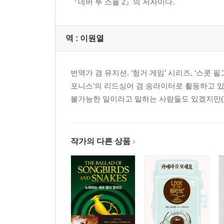
『네버 투 스몰 2』의 저자이다.
역 :
이원열
번역가 겸 뮤지션. ‘헝거 게임’ 시리즈, ‘스콧 
포니스’의 리드싱어 겸 송라이터로 활동하고 있
불가능한 일이라고 말하는 사람들도 있겠지만(Some
작가의 다른 상품