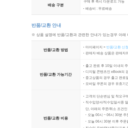
구매 후 즉시 다운로드 가능
배송 구분
배송비 : 무료배송
반품/교환 안내
※ 상품 설명에 반품/교환과 관련한 안내가 있는경우 아래 
마이페이지 >
반품/교환 신청
반품/교환 방법
판매자 배송 상품은 판매자와
출고 완료 후 10일 이내의 
디지털 콘텐츠인 eBook의 
반품/교환 가능기간
중고상품의 경우 출고 완료일
모바일 쿠폰의 경우 유효기간(
고객의 단순변심 및 착오구
직수입양서/직수입일서중 일
단, 아래의 주문/취소 조건인
오늘 00시 ~ 06시 30분 
반품/교환 비용
오늘 06시 30분 이후 주문
직수입 음반/영상물/기프트 