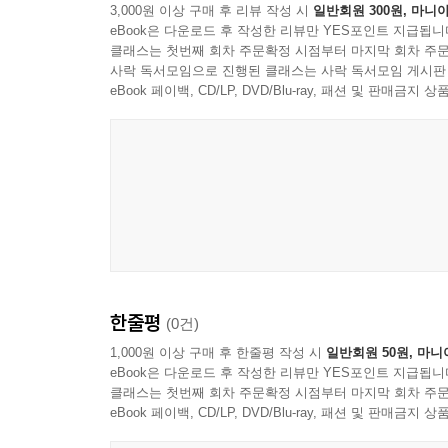
3,000원 이상 구매 후 리뷰 작성 시
일반회원 300원, 마니아
eBook은 다운로드 후 작성한 리뷰만 YES포인트 지급됩니
『네버 투 스몰 2』는 책만 봐도 바로 공간을 파악
클래스는 첫번째 회차 주문확정 시점부터 마지막 회차 주문
있다. 사진도 다수 수록해서 영상에선 빠르게 지나
사락 독서모임으로 진행된 클래스는 사락 독서모임 게시판
참고하면 공간 구석구석까지 한눈에 그려질 것이다
eBook 페이백, CD/LP, DVD/Blu-ray, 패션 및 판매금
1인 가구부터 4인 가구까지,
가족 구성이 다양한 작은 집 인테리어
이 책은 부부와 자녀가 함께 사는 집의 사례만 
어떻게 변형해서 쓸 수 있는지 참고할 때 유용하다.
가족 구성을 존중한 의도를 읽는 내내 느낄 수 있다.
한줄평
(0건)
페이지를 넘기는 내내 외국 집을 방문하는 기분!
눈이 즐겁고 소장 가치가 높은 책
1,000원 이상 구매 후 한줄평 작성 시
일반회원 50원, 마니
eBook은 다운로드 후 작성한 리뷰만 YES포인트 지급됩니
클래스는 첫번째 회차 주문확정 시점부터 마지막 회차 주문
『네버 투 스몰 2』엔 눈을 즐겁게 하는 요소가 가
eBook 페이백, CD/LP, DVD/Blu-ray, 패션 및 판매금
경험을 하게 된다. 거기에 깔끔하고 감각적인 편집 