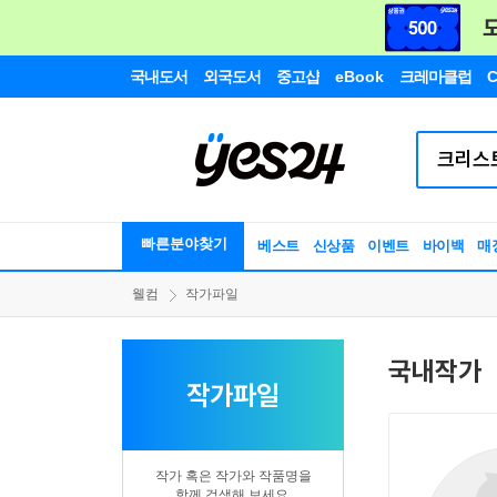
국내도서
외국도서
중고샵
eBook
크레마클럽
C
빠른분야찾기
베스트
신상품
이벤트
바이백
매
웰컴
작가파일
국내작가
작가파일
작가 혹은 작가와 작품명을
함께 검색해 보세요.