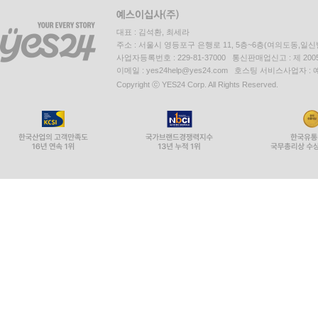
대표 : 김석환, 최세라
주소 : 서울시 영등포구 은행로 11, 5층~6층(여의도동,일신
사업자등록번호 : 229-81-37000 통신판매업신고 : 제 200
이메일 : yes24help@yes24.com 호스팅 서비스사업자 :
Copyright ⓒ YES24 Corp. All Rights Reserved.