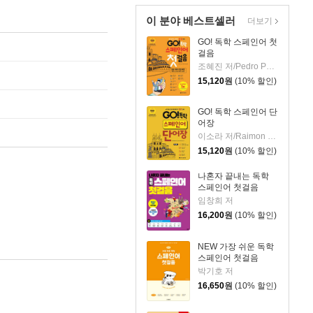
이 분야 베스트셀러
더보기
GO! 독학 스페인어 첫
걸음
조혜진 저/Pedro Pombo 감수
15,120
원
(10% 할인)
GO! 독학 스페인어 단
어장
이소라 저/Raimon Blancafort 감수
15,120
원
(10% 할인)
나혼자 끝내는 독학
스페인어 첫걸음
임창희 저
16,200
원
(10% 할인)
NEW 가장 쉬운 독학
스페인어 첫걸음
박기호 저
16,650
원
(10% 할인)