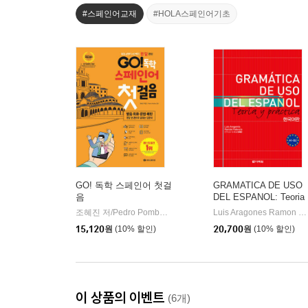
#스페인어교재
#HOLA스페인어기초
GO! 독학 스페인어 첫걸
GRAMATICA DE USO
음
DEL ESPANOL: Teoria
y practica A1-B2 한국
조혜진 저/Pedro Pombo 감수
시원스쿨닷컴
Luis Aragones Ramon Palencia,정혜윤 공편저
|
판
15,120
원
(10% 할인)
20,700
원
(10% 할인)
이 상품의 이벤트
(6개)