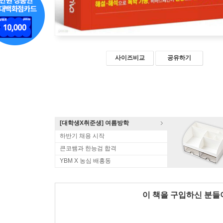
사이즈비교
공유하기
[대학생X취준생] 여름방학
하반기 채용 시작
큰코쌤과 한능검 합격
YBM X 농심 배홍동
이 책을 구입하신 분