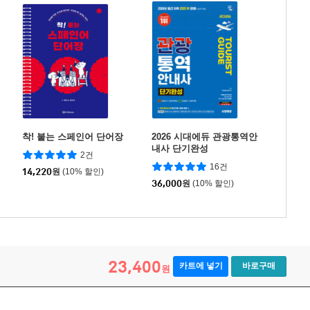
착! 붙는 스페인어 단어장
2026 시대에듀 관광통역안
내사 단기완성
2건
16건
14,220
원
(10% 할인)
36,000
원
(10% 할인)
23,400
카트에 넣기
바로구매
원