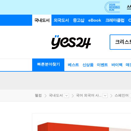
국내도서
외국도서
중고샵
eBook
크레마클럽
C
빠른분야찾기
베스트
신상품
이벤트
바이백
매
웰컴
국내도서
국어 외국어 사...
스페인어