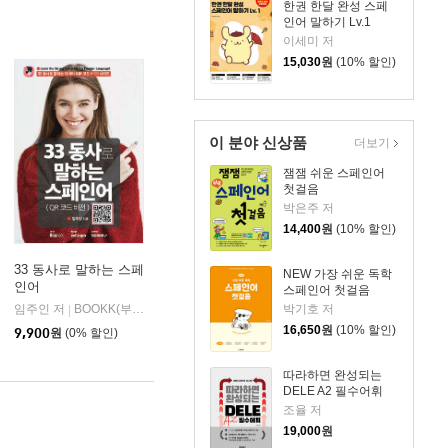
한권 한달 완성 스페
인어 말하기 Lv.1
이세미 저
15,030
원
(10% 할인)
이 분야 신상품
더보기
잼잼 쉬운 스페인어
첫걸음
박은주 저
14,400
원
(10% 할인)
33 동사로 말하는 스페
NEW 가장 쉬운 독학
인어
스페인어 첫걸음
임주인 저
디지털헤럴드
BOOKK(부크크)
박기호 저
|
|
16,650
원
(10% 할인)
9,900
원
(0% 할인)
따라하면 완성되는
DELE A2 필수어휘
조율 저
19,000
원