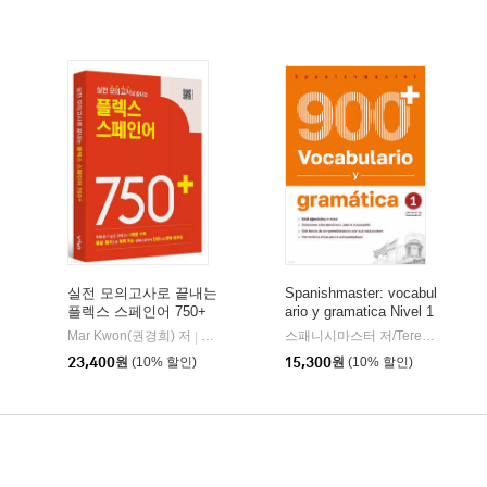
실전 모의고사로 끝내는
Spanishmaster: vocabul
플렉스 스페인어 750+
ario y gramatica Nivel 1
어
(스패니시마스터 어휘와
Mar Kwon(권경희) 저
다락원
엘솔
스패니시마스터 저/Teresa Novillo 감수
|
|
문법 1)
23,400
원
(10% 할인)
15,300
원
(10% 할인)