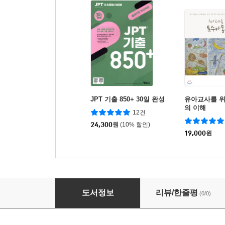
JPT 기출 850+ 30일 완성
유아교사를 
의 이해
12건
24,300
원
(10% 할인)
19,000
원
실전 모의고사로 끝내는 플렉스 스페인어 750+
도서정보
리뷰/한줄평
(0/0)