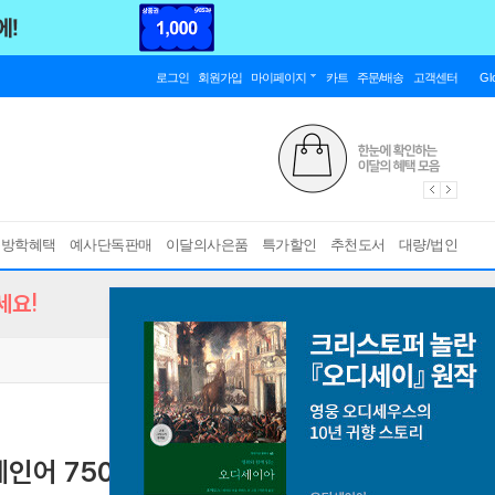
로그인
회원가입
마이페이지
카트
주문/배송
고객센터
Gl
름방학혜택
예사단독판매
이달의사은품
특가할인
추천도서
대량/법인
세요!
인어 750+