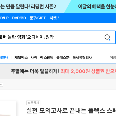
D/LP
DVD/BD
문구
/GIFT
티켓
장안내
채널예스
사락
예스펀딩
클래스24
독서유형검사
여
RBTI Lab
독서유형검사
주말에는 더욱 알뜰하게!
최대 2,000원 상품권 받으
소득공제
실전 모의고사로 끝내는 플렉스 스페