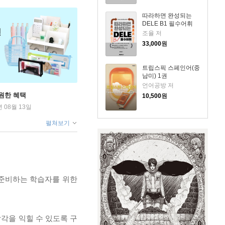
따라하면 완성되는
DELE B1 필수어휘
조율 저
33,000
원
트립스픽 스페인어(중
남미) 1권
언어공방 저
원한 혜택
10,500
원
년 08월 13일
펼쳐보기
 준비하는 학습자를 위한
각을 익힐 수 있도록 구