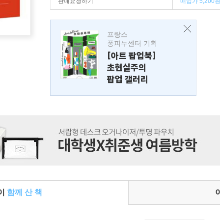
판매요청하기
매입가 5,200
프랑스
퐁피두센터 기획
[아트 팝업북]
초현실주의
팝업 갤러리
들이
함께 산 책